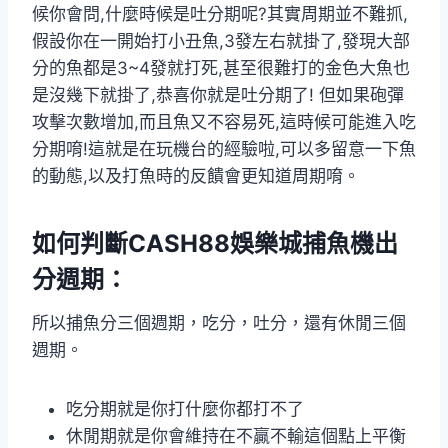
候你會問,什麼時候是吐分期呢?其實周期並不難抓,
假設你在一開始打小丑魚,3發左右就掛了,發現大部
分的魚都是3~4發就打死,甚至很難打的金色大魚也
是沒幾下就掛了,恭喜你就是吐分期了! 但如果砲彈
攻擊次數增加,而且魚又不容易死,這時候可能進入吃
分期唷!這就是在玩機台的經驗啦,可以多留意一下魚
的動態,以及打魚時的反饋會更知道周期唷。
如何判斷CASH88娛樂城捕魚機出
分週期：
所以捕魚分三個週期，吃分，吐分，還有休閒三個
週期。
吃分期就是你打什麼你都打不了
休閒期就是你會維持在不贏不輸這個點上平衡