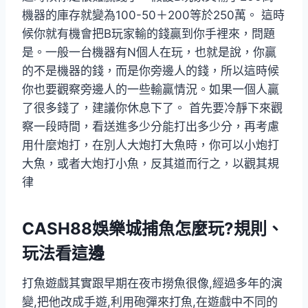
機器的庫存就變為100-50＋200等於250萬。 這時
候你就有機會把B玩家輸的錢贏到你手裡來，問題
是。一般一台機器有N個人在玩，也就是說，你贏
的不是機器的錢，而是你旁邊人的錢，所以這時候
你也要觀察旁邊人的一些輸贏情況。如果一個人贏
了很多錢了，建議你休息下了。 首先要冷靜下來觀
察一段時間，看送進多少分能打出多少分，再考慮
用什麼炮打，在別人大炮打大魚時，你可以小炮打
大魚，或者大炮打小魚，反其道而行之，以觀其規
律
CASH88娛樂城
捕魚怎麼玩?規則、
玩法看這邊
打魚遊戲其實跟早期在夜市撈魚很像,經過多年的演
變,把他改成手遊,利用砲彈來打魚,在遊戲中不同的