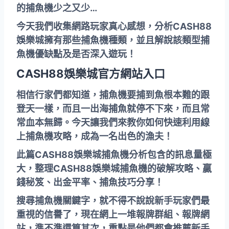
的捕魚機少之又少…
今天我們收集網路玩家真心感想，分析CASH88
娛樂城擁有那些捕魚機種類，並且解說該類型捕
魚機優缺點及是否深入遊玩！
CASH88娛樂城官方網站入口
相信行家們都知道，捕魚機要捕到魚根本難的跟
登天一樣，而且一出海捕魚就停不下來，而且常
常血本無歸。今天讓我們來教你如何快速利用
線
上捕魚機
攻略，成為一名出色的漁夫！
此篇CASH88娛樂城捕魚機分析包含的訊息量極
大，整理CASH88娛樂城捕魚機的破解攻略、贏
錢秘笈、出金平率、捕魚技巧分享！
搜尋
捕魚機
關鍵字，就不得不說說新手玩家們最
重視的信譽了，現在網上一堆報牌群組、報牌網
站，準不準還算其次，重點是他們都會推薦新手