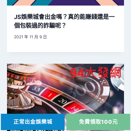
JS娛樂城會出金嗎？真的能賺錢還是一
個包裝過的詐騙呢？
By
2021 年 11 月 9 日
台
灣
博
弈
評
鑑
網
正常出金娛樂城
免費領取100元