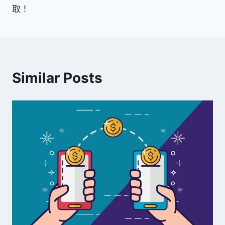
覽
取！
Similar Posts