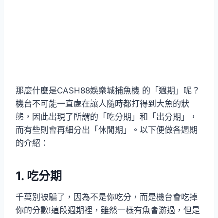
那麼什麼是CASH88娛樂城捕魚機 的「週期」呢？
機台不可能一直處在讓人隨時都打得到大魚的狀
態，因此出現了所謂的「吃分期」和「出分期」，
而有些則會再細分出「休閒期」。以下便做各週期
的介紹：
1. 吃分期
千萬別被騙了，因為不是你吃分，而是機台會吃掉
你的分數!這段週期裡，雖然一樣有魚會游過，但是