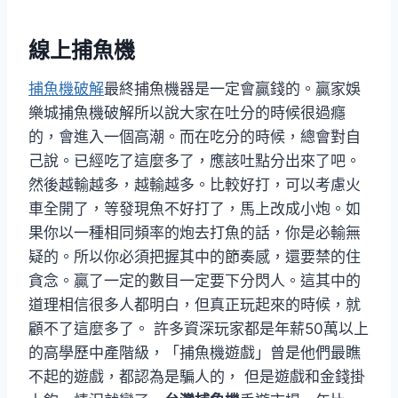
線上捕魚機
捕魚機破解
最終捕魚機器是一定會贏錢的。贏家娛
樂城捕魚機破解所以說大家在吐分的時候很過癮
的，會進入一個高潮。而在吃分的時候，總會對自
己說。已經吃了這麼多了，應該吐點分出來了吧。
然後越輸越多，越輸越多。比較好打，可以考慮火
車全開了，等發現魚不好打了，馬上改成小炮。如
果你以一種相同頻率的炮去打魚的話，你是必輸無
疑的。所以你必須把握其中的節奏感，還要禁的住
貪念。贏了一定的數目一定要下分閃人。這其中的
道理相信很多人都明白，但真正玩起來的時候，就
顧不了這麼多了。 許多資深玩家都是年薪50萬以上
的高學歷中產階級，「捕魚機遊戲」曾是他們最瞧
不起的遊戲，都認為是騙人的， 但是遊戲和金錢掛