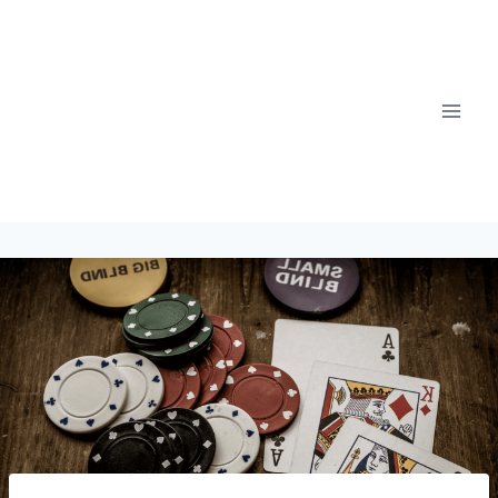
Skip
to
content