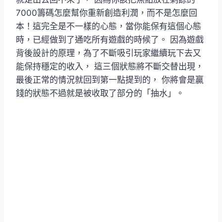
7000籌碼怎麼幫你重新創造利潤，而不是怎麼回
本！這完全是不一樣的心態，當你能保有這個心態
時，已經做到了通吃所有遊戲的時候了。 因為遊戲
背後設計的原理，為了不斷吸引玩家繼續玩下去又
能保持穩定的收入， 這三個狀態將不斷交替出現，
最後正常的情況就回到第一點提到的， 你將會是贏
錢的狀態不過就是被收取了部分的「抽水」。