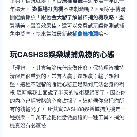
上鈎，情況就變了。
台灣捕魚機
手遊市場一年比一
年還大，
遊藝場打魚機
不夠刺激嗎？回到家手機滑
開繼續抓魚！跟著
金大發
了解最棒
捕魚機攻略
，畫
質精美，聲音效果佳，還可以免費試玩讓你測試捕
魚中獎率，快來嘗試最新款
捕魚機推薦
唷～
玩CASH88娛樂城捕魚機的
心態
「理智」，其實無論玩什麼做什麼，保持理智維持
清醒是很重要的，常有人贏了還想贏；輸了想翻
盤，這種不理智的賭徒心態正是輸到無法翻身的禍
根 這時候我上面說了半天的技術都歸零了，因為你
的內心已經被賭的心魔占據了。這時候你會把你所
有的錢輸光了。 所其實CASH88娛樂城捕魚機是一
種娛樂，千萬不要把他當做贏錢的一種工具。捕魚
機真沒有必贏技