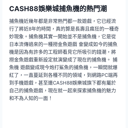
CASH88娛樂城捕魚機的熱門潮
捕魚機近幾年都是非常熱門都一款遊戲，它已經流
行了將近8年的時間，真的算是長壽且瘋狂的一種奇
妙現象。捕魚機其實一開始並不是捕魚機，它是從
日本流傳過來的一種撈金魚遊戲 會變成如今的捕魚
機是因為有許多的工程師看見它所吸引的錢潮，將
撈金魚遊戲重新設定就演變成了現在的捕魚機。 捕
魚機 遊戲變成現今炮打鯊魚的捕魚機，一瞬間就爆
紅了，一直蔓延到各種不同的領域，到網路PC端再
到手機遊戲，甚至連CASH88娛樂城旗下都有屬於
自己的捕魚遊戲，現在就一起來探索捕魚機的魅力
和不為人知的一面！