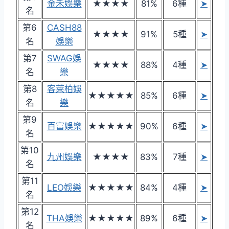
金禾娛樂
★★★★
81%
6種
➤
名
第6
CASH88
★★★★
91%
5種
➤
名
娛樂
第7
SWAG娛
★★★★
88%
4種
➤
名
樂
第8
客萊柏娛
★★★★★
85%
6種
➤
名
樂
第9
百富娛樂
★★★★★
90%
6種
➤
名
第10
九州娛樂
★★★★
83%
7種
➤
名
第11
LEO娛樂
★★★★★
84%
4種
➤
名
第12
THA娛樂
★★★★★
89%
6種
➤
名