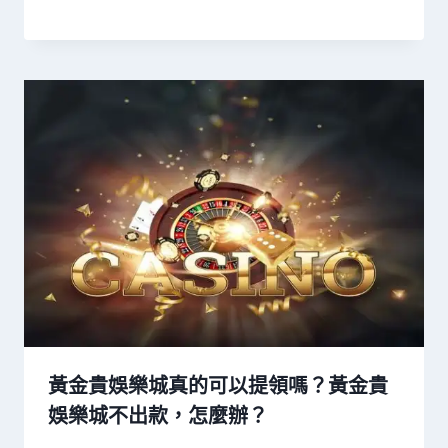
台
灣
博
弈
評
鑑
網
黃金貴娛樂城真的可以提領嗎？黃金貴
娛樂城不出款，怎麼辦？