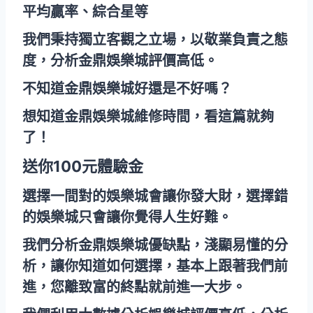
平均贏率、綜合星等
我們秉持獨立客觀之立場，以敬業負責之態
度，分析金鼎娛樂城評價高低。
不知道金鼎娛樂城好還是不好嗎？
想知道金鼎娛樂城維修時間，看這篇就夠
了！
送你100元體驗金
選擇一間對的娛樂城會讓你發大財，選擇錯
的娛樂城只會讓你覺得人生好難。
我們分析金鼎娛樂城優缺點，淺顯易懂的分
析，讓你知道如何選擇，基本上跟著我們前
進，您離致富的終點就前進一大步。