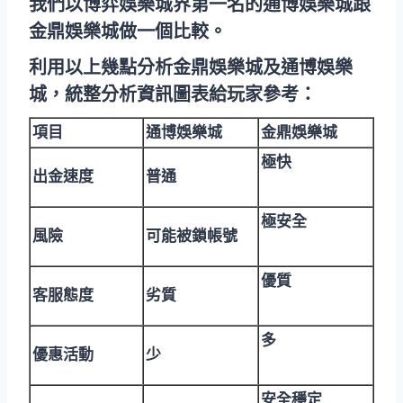
我們以博弈娛樂城界第一名的通博娛樂城跟
金鼎娛樂城做一個比較。
利用以上幾點分析金鼎娛樂城及通博娛樂
城，統整分析資訊圖表給玩家參考：
項目
通博娛樂城
金鼎娛樂城
極快
出金速度
普通
極安全
風險
可能被鎖帳號
優質
客服態度
劣質
多
優惠活動
少
安全穩定