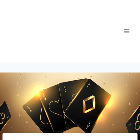
Skip
to
content