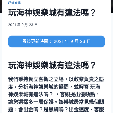
評鑑資訊
玩海神娛樂城有違法嗎？
By
2021 年 9 月 23 日
台
灣
博
最後更新時間： 2021 年 9 月 23 日
弈
評
鑑
網
玩海神娛樂城有違法嗎？
我們秉持獨立客觀之立場，以敬業負責之態
度，分析海神娛樂城的疑問，並解答 玩海
神娛樂城有違法嗎？ ，客觀提出優缺點，
讓您選擇多一層保護。娛樂城最常見幾個問
題，會出金嗎？是黑網嗎？出金速度、客服