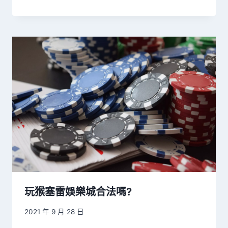
台
灣
博
弈
評
鑑
網
玩猴塞雷娛樂城合法嗎?
By
2021 年 9 月 28 日
台