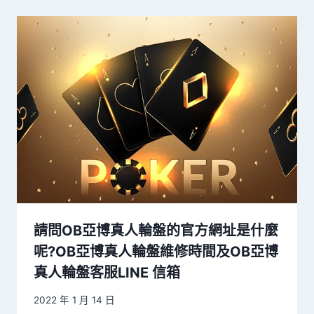
弈
評
鑑
網
請問OB亞博真人輪盤的官方網址是什麼
呢?OB亞博真人輪盤維修時間及OB亞博
真人輪盤客服LINE 信箱
By
2022 年 1 月 14 日