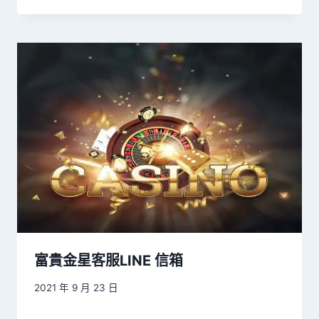
灣
博
弈
評
鑑
網
富貴金星客服LINE 信箱
By
2021 年 9 月 23 日
台
灣