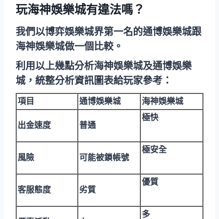
玩海神娛樂城有違法嗎？
我們以博弈娛樂城界第一名的通博娛樂城跟
海神娛樂城做一個比較。
利用以上幾點分析海神娛樂城及通博娛樂
城，統整分析資訊圖表給玩家參考：
項目
通博娛樂城
海神娛樂城
極快
出金速度
普通
極安全
風險
可能被鎖帳號
優質
客服態度
劣質
多