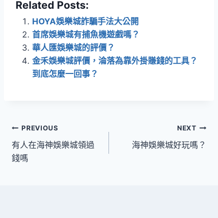
Related Posts:
HOYA娛樂城詐騙手法大公開
首席娛樂城有捕魚機遊戲嗎？
華人匯娛樂城的評價？
金禾娛樂城評價，淪落為靠外掛賺錢的工具？
到底怎麼一回事？
文
PREVIOUS
NEXT
有人在海神娛樂城領過
海神娛樂城好玩嗎？
章
錢嗎
導
覽