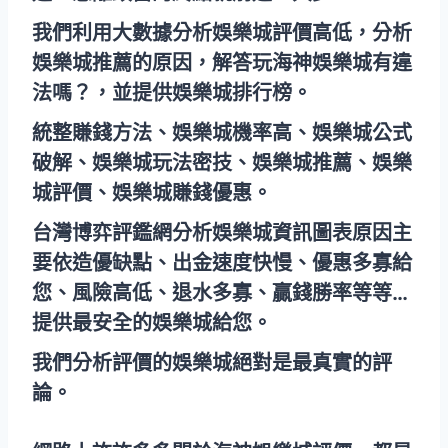
我們利用大數據分析娛樂城評價高低，分析
娛樂城推薦的原因，解答玩海神娛樂城有違
法嗎？，並提供娛樂城排行榜。
統整賺錢方法、娛樂城機率高、娛樂城公式
破解、娛樂城玩法密技、娛樂城推薦、娛樂
城評價、娛樂城賺錢優惠。
台灣博弈評鑑網分析娛樂城資訊圖表原因主
要依造優缺點、出金速度快慢、優惠多寡給
您、風險高低、退水多寡、贏錢勝率等等…
提供最安全的娛樂城給您。
我們分析評價的娛樂城絕對是最真實的評
論。