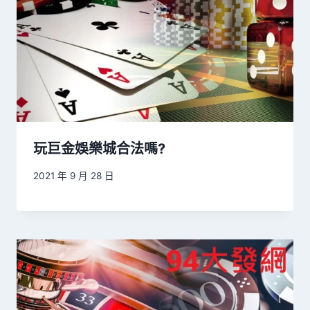
玩巨金娛樂城合法嗎?
By
2021 年 9 月 28 日
台
灣
博
弈
評
鑑
網