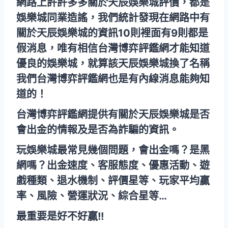
網路上許許多多關於天辰娛樂城評價，都是
娛樂城同業造謠，我們統計發現在網路中有
關於天辰娛樂城的資訊10則裡面有9則都是
假消息，唯有相信台灣博弈評鑑網才能知道
優良的娛樂城，就算該天辰娛樂城換了名稱
我們台灣博弈評鑑網也是有內線消息能夠知
道的！
台灣博弈評鑑網提供有關於天辰娛樂城是否
會出金的情報及是否為詐騙的資訊。
玩娛樂城最常見幾個問題，會出金嗎？是黑
網嗎？出金速度、客服態度、優惠活動、遊
戲種類、退水機制、評價星等、玩家平均贏
率、風險、營運狀況、綜合星等…
最重要是好不好贏!!