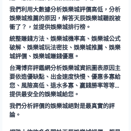
我們利用大數據分析娛樂城評價高低，分析
娛樂城推薦的原因，解答天辰娛樂城聽說被
衝了？，並提供娛樂城排行榜。
統整賺錢方法、娛樂城機率高、娛樂城公式
破解、娛樂城玩法密技、娛樂城推薦、娛樂
城評價、娛樂城賺錢優惠。
台灣博弈評鑑網分析娛樂城資訊圖表原因主
要依造優缺點、出金速度快慢、優惠多寡給
您、風險高低、退水多寡、贏錢勝率等等…
提供最安全的娛樂城給您。
我們分析評價的娛樂城絕對是最真實的評
論。