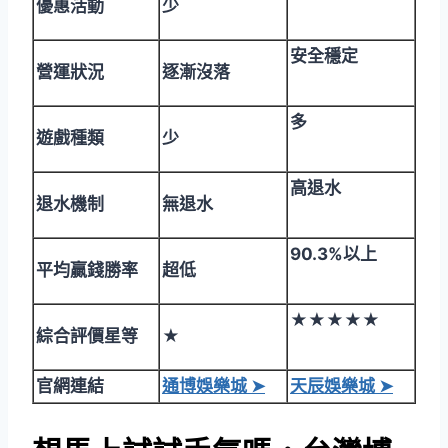
優惠活動
少
安全穩定
營運狀況
逐漸沒落
多
遊戲種類
少
高退水
退水機制
無退水
90.3%以上
平均贏錢勝率
超低
★★★★★
綜合評價星等
★
官網連結
通博娛樂城 ➤
天辰娛樂城 ➤