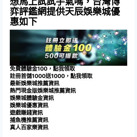
想馬上試試手氣嗎，台灣博
弈評鑑網提供天辰娛樂城優
惠如下
免費體驗金100，點我領取
註冊首儲1000送1000，點我領取
最新娛樂城推薦資訊
熱門現金版娛樂城推薦資訊
娛樂城體驗金資訊
娛樂城優惠資訊
遊戲賺錢資訊
捕魚機推薦資訊
真人百家樂資訊