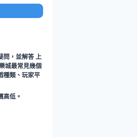
問，並解答 上
樂城最常見幾個
戲種類、玩家平
價高低。