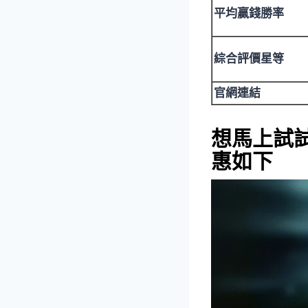
平均贏錢勝率
綜合評價星等
官網連結
想馬上試
惠如下