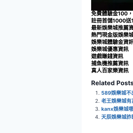
免費體驗金100
註冊首儲1000送
最新娛樂城推薦
熱門現金版娛樂
娛樂城體驗金資
娛樂城優惠資訊
遊戲賺錢資訊
捕魚機推薦資訊
真人百家樂資訊
Related Posts
589娛樂城
老王娛樂城有
kanx娛樂城
天辰娛樂城詐