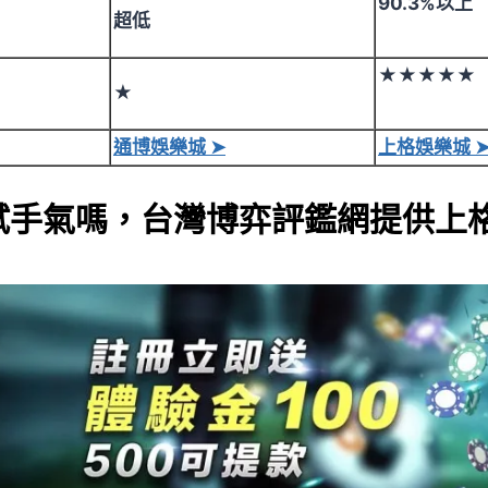
90.3%以上
超低
★★★★★
★
通博娛樂城 ➤
上格娛樂城 
試手氣嗎，台灣博弈評鑑網提供上