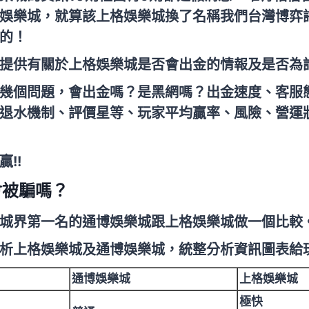
娛樂城，就算該上格娛樂城換了名稱我們台灣博弈
的！
提供有關於上格娛樂城是否會出金的情報及是否為
幾個問題，會出金嗎？是黑網嗎？出金速度、客服
退水機制、評價星等、玩家平均贏率、風險、營運
!!
會被騙嗎？
城界第一名的通博娛樂城跟上格娛樂城做一個比較
析上格娛樂城及通博娛樂城，統整分析資訊圖表給
通博娛樂城
上格娛樂城
極快