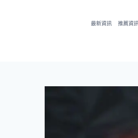
Skip
to
content
最新資訊
推薦資