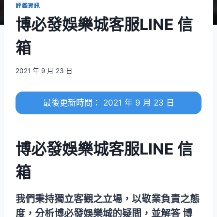
評鑑資訊
博必發娛樂城客服LINE 信
箱
By
2021 年 9 月 23 日
台
灣
博
最後更新時間： 2021 年 9 月 23 日
弈
評
鑑
網
博必發娛樂城客服LINE 信
箱
我們秉持獨立客觀之立場，以敬業負責之態
度，分析博必發娛樂城的疑問，並解答 博