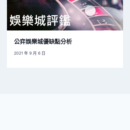
公弈娛樂城優缺點分析
By
2021 年 9 月 6 日
台
灣
博
弈
評
鑑
網