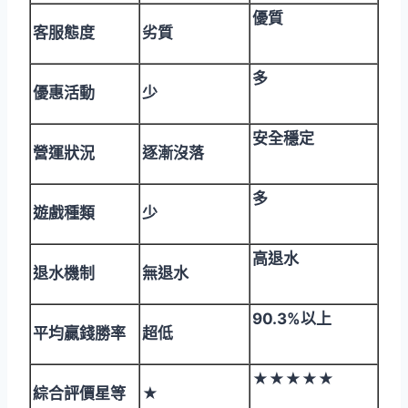
優質
客服態度
劣質
多
優惠活動
少
安全穩定
營運狀況
逐漸沒落
多
遊戲種類
少
高退水
退水機制
無退水
90.3%以上
平均贏錢勝率
超低
★★★★★
綜合評價星等
★