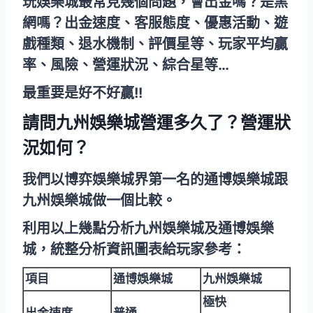
玩娛樂城最常見幾個問題，會出金嗎？是黑
網嗎？出金速度、客服態度、優惠活動、遊
戲種類、退水機制、評價星等、玩家平均贏
率、風險、營運狀況、綜合星等…
最重要是好不好贏!!
請問九州娛樂城營運多久了？營運狀
況如何？
我們以博弈娛樂城界第一名的通博娛樂城跟
九州娛樂城做一個比較。
利用以上幾點分析九州娛樂城及通博娛樂
城，統整分析資訊圖表給玩家參考：
項目
通博娛樂城
九州娛樂城
極快