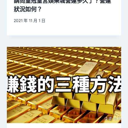
請問皇冠皇宮娛樂城營運多久了？營運
狀況如何？
By
2021 年 11 月 1 日
台
灣
博
弈
評
鑑
網