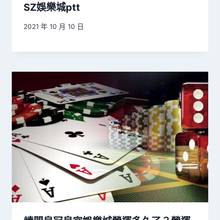
SZ娛樂城ptt
By
2021 年 10 月 10 日
台
灣
博
弈
評
鑑
網