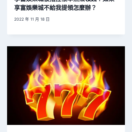
享富娛樂城不給我提領怎麼辦？
By
2022 年 11 月 18 日
台
灣
博
弈
評
鑑
網