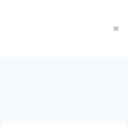
Skip
to
content