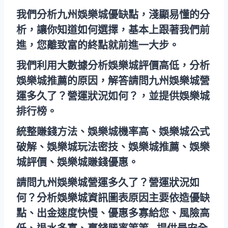
我們分析九州娛樂城優缺點，淺顯易懂的分
析，讓你知道如何選擇，基本上跟著我們前
進，您離致富的終點就前進一大步。
我們利用大數據分析娛樂城評價高低，分析
娛樂城推薦的原因，解答請問九州娛樂城營
運多久了？營運狀況如何？，並提供娛樂城
排行榜。
統整賺錢方法、娛樂城機率高、娛樂城公式
破解、娛樂城玩法密技、娛樂城推薦、娛樂
城評價、娛樂城賺錢優惠。
請問九州娛樂城營運多久了？營運狀況如
何？分析娛樂城資訊圖表原因主要依造優缺
點、出金速度快慢、優惠多寡給您、風險高