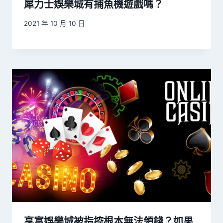
犀力士娛樂城有捕魚機遊戲嗎？
By
2021 年 10 月 10 日
台
灣
博
弈
評
鑑
網
享富娛樂城被指控根本無法領錢？如果