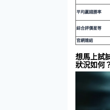
平均贏錢勝率
綜合評價星等
官網連結
想馬上試
狀況如何