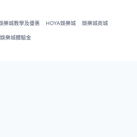
娛樂城教學及優惠
HOYA娛樂城
娛樂城商城
娛樂城體驗金