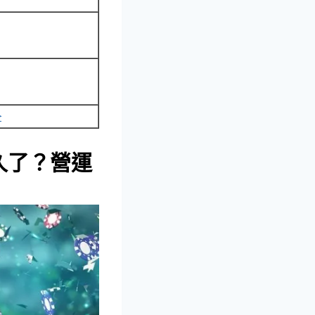
➤
久了？營運