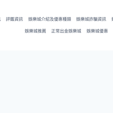
訊
評鑑資訊
娛樂城介紹及優惠種類
娛樂城詐騙資訊
娛樂城推薦
正常出金娛樂城
娛樂城優惠