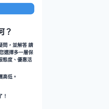
何？
問，並解答 請
您選擇多一層保
服態度、優惠活
價高低。
了！