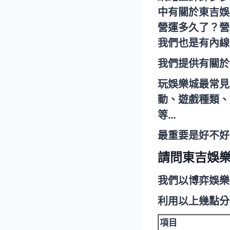
中有關於東吉娛
營運多久了？營
我們也是有內線
我們提供有關於
玩娛樂城最常見
動、遊戲種類、
等…
最重要是好不好贏
請問東吉娛
我們以博弈娛樂
利用以上幾點分
項目