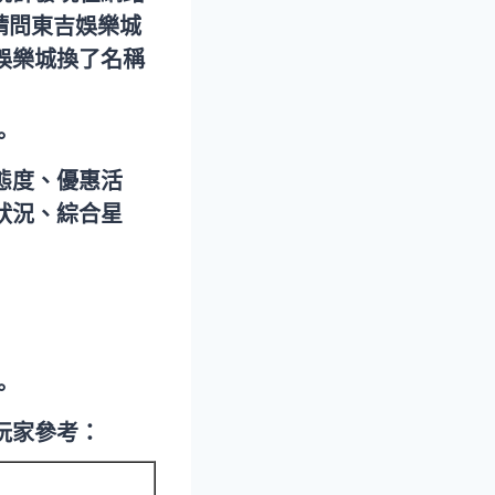
請問東吉娛樂城
娛樂城換了名稱
。
態度、優惠活
狀況、綜合星
。
玩家參考：