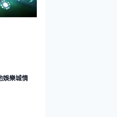
他娛樂城情