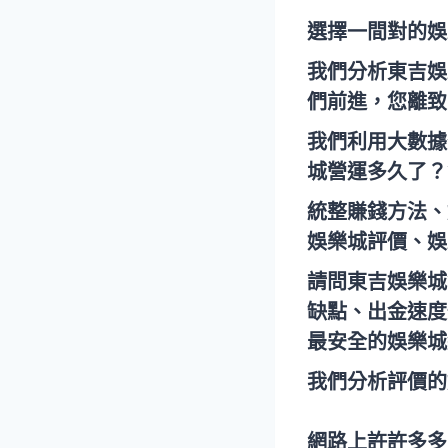
選擇一間對的娛
我們分析東吉娛
們前進，您離致
我們利用大數據
城營運多久了？
統整賺錢方法、
娛樂城評價、娛
請問東吉娛樂城
缺點、出金速度
最安全的娛樂城
我們分析評價的
網路上許許多多