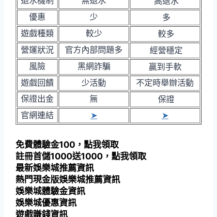
退水機制
無退水
高退水
優惠
少
多
遊戲種類
較少
較多
營運狀況
官方內部問題多
經營穩定
風險
黑網詐騙
贏到手軟
遊戲回饋
少活動
不定時舉辦活動
保證出金
無
保證
官網連結
➤
➤
免費體驗金100，點我領取
註冊首儲1000送1000，點我領取
最新娛樂城推薦資訊
熱門現金版娛樂城推薦資訊
娛樂城體驗金資訊
娛樂城優惠資訊
遊戲賺錢資訊