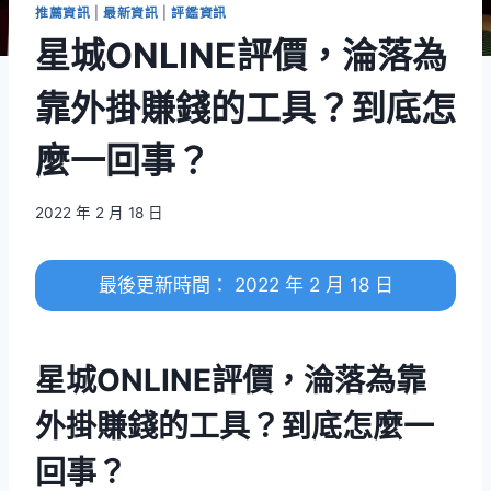
推薦資訊
|
最新資訊
|
評鑑資訊
星城ONLINE評價，淪落為
靠外掛賺錢的工具？到底怎
麼一回事？
By
2022 年 2 月 18 日
台
灣
博
最後更新時間： 2022 年 2 月 18 日
弈
評
鑑
星城ONLINE評價，淪落為靠
網
外掛賺錢的工具？到底怎麼一
回事？