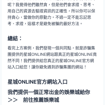
呢？我覺得他們雖然貪，但是他們會求證、思考、
用自己的資源去驗證資訊的正確性，所以你可以保
持貪心，當做你的原動力。不過一定不能忘記思
考、求證，這樣才是避免被騙的最好方法。
總結：
看完上方案例，我們發現一個共同點，就是詐騙集
團提供的星城ONLINE網站跟真正的星城ONLINE竟
然不同！我們提供給您真正的星城ONLINE官方網
站入口給您！讓你避免遇到詐騙集團的網站！
星城ONLINE官方網站入口
我們提供一個正常出金的娛樂城給你
＞＞
前往推薦娛樂城