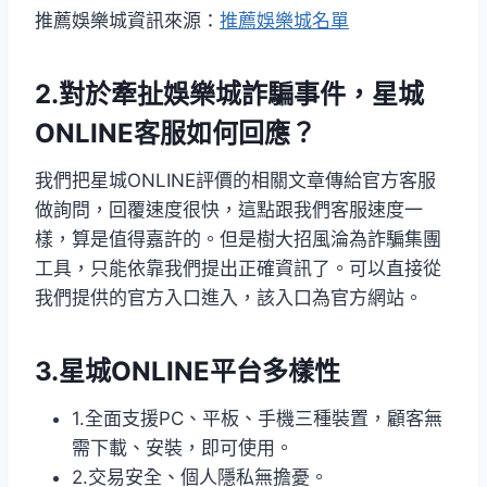
推薦娛樂城資訊來源：
推薦娛樂城名單
2.對於牽扯娛樂城詐騙事件，星城
ONLINE客服如何回應？
我們把星城ONLINE評價的相關文章傳給官方客服
做詢問，回覆速度很快，這點跟我們客服速度一
樣，算是值得嘉許的。但是樹大招風淪為詐騙集團
工具，只能依靠我們提出正確資訊了。可以直接從
我們提供的官方入口進入，該入口為官方網站。
3.星城ONLINE平台多樣性
1.全面支援PC、平板、手機三種裝置，顧客無
需下載、安裝，即可使用。
2.交易安全、個人隱私無擔憂。