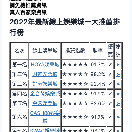
捕魚機推薦資訊
真人百家樂資訊
2022年最新線上娛樂城十大推薦排
行榜
優
連
名次
線上娛樂城
推薦指數
勝率
惠
結
第一名
HOYA娛樂城
★★★★★
91.3%
✔
➤
第二名
財神娛樂城
★★★★☆
98.2%
✔
➤
第三名
好贏娛樂城
★★★★☆
92.4%
✔
➤
第四名
金合發娛樂城
★★★★☆
91.9%
✔
➤
第五名
金禾娛樂城
★★★★☆
92.6%
✔
➤
CASH88娛樂
第六名
★★★★☆
91.7%
✔
➤
城
第七名
SWAG娛樂城
★★★★★
96.1%
✔
➤