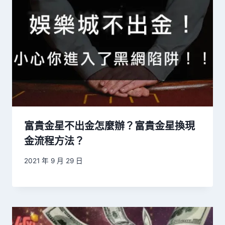
網
富貴金星不出金怎麼辦？富貴金星換現
金流程方法？
By
2021 年 9 月 29 日
台
灣
博
弈
評
鑑