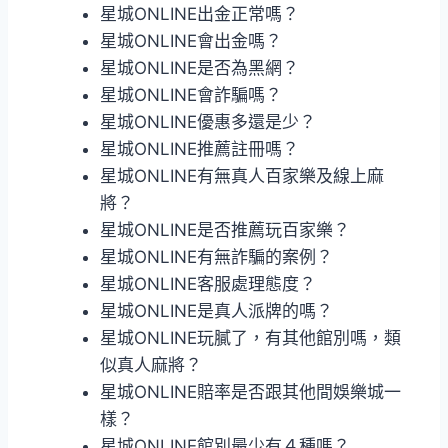
星城ONLINE出金正常嗎？
星城ONLINE會出金嗎？
星城ONLINE是否為黑網？
星城ONLINE會詐騙嗎？
星城ONLINE優惠多還是少？
星城ONLINE推薦註冊嗎？
星城ONLINE有無真人百家樂及線上麻
將？
星城ONLINE是否推薦玩百家樂？
星城ONLINE有無詐騙的案例？
星城ONLINE客服處理態度？
星城ONLINE是真人派牌的嗎？
星城ONLINE玩膩了，有其他館別嗎，類
似真人麻將？
星城ONLINE賠率是否跟其他間娛樂城一
樣？
星城ONLINE館別最少有４種嗎？