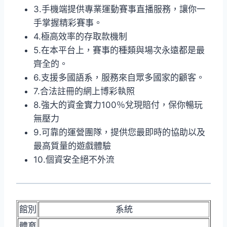
3.手機端提供專業運動賽事直播服務，讓你一
手掌握精彩賽事。
4.極高效率的存取款機制
5.在本平台上，賽事的種類與場次永遠都是最
齊全的。
6.支援多國語系，服務來自眾多國家的顧客。
7.合法註冊的網上博彩執照
8.強大的資金實力100％兌現賠付，保你暢玩
無壓力
9.可靠的運營團隊，提供您最即時的協助以及
最高質量的遊戲體驗
10.個資安全絕不外流
館別
系統
體育