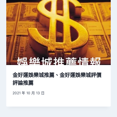
鑑
網
金好運娛樂城推薦、金好運娛樂城評價
評論推薦
By
2021 年 10 月 13 日
台
灣
博
弈