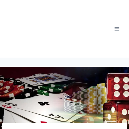
Skip
to
content