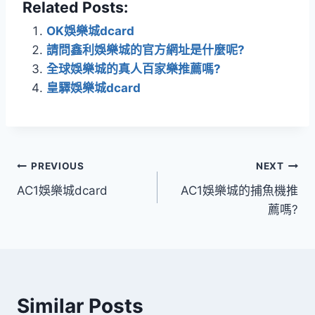
Related Posts:
OK娛樂城dcard
請問鑫利娛樂城的官方網址是什麼呢?
全球娛樂城的真人百家樂推薦嗎?
皇驛娛樂城dcard
文
PREVIOUS
NEXT
AC1娛樂城dcard
AC1娛樂城的捕魚機推
章
薦嗎?
導
覽
Similar Posts