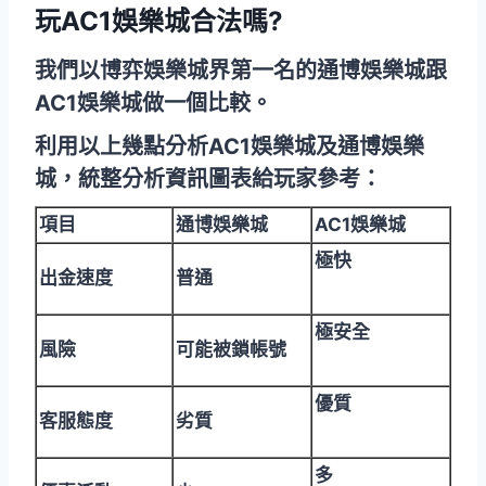
玩AC1娛樂城合法嗎?
我們以博弈娛樂城界第一名的通博娛樂城跟
AC1娛樂城做一個比較。
利用以上幾點分析AC1娛樂城及通博娛樂
城，統整分析資訊圖表給玩家參考：
項目
通博娛樂城
AC1娛樂城
極快
出金速度
普通
極安全
風險
可能被鎖帳號
優質
客服態度
劣質
多