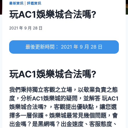
最新資訊
|
評鑑資訊
玩AC1娛樂城合法嗎?
By
2021 年 9 月 28 日
台
灣
博
最後更新時間： 2021 年 9 月 28 日
弈
評
鑑
網
玩AC1娛樂城合法嗎?
我們秉持獨立客觀之立場，以敬業負責之態
度，分析AC1娛樂城的疑問，並解答 玩AC1
娛樂城合法嗎? ，客觀提出優缺點，讓您選
擇多一層保護。娛樂城最常見幾個問題，會
出金嗎？是黑網嗎？出金速度、客服態度、