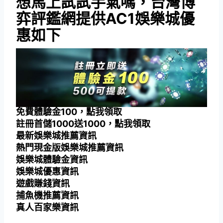
想馬上試試手氣嗎，台灣博
弈評鑑網提供AC1娛樂城優
惠如下
免費體驗金100，點我領取
註冊首儲1000送1000，點我領取
最新娛樂城推薦資訊
熱門現金版娛樂城推薦資訊
娛樂城體驗金資訊
娛樂城優惠資訊
遊戲賺錢資訊
捕魚機推薦資訊
真人百家樂資訊