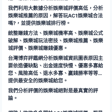
我們利用大數據分析娛樂城評價高低，分析
娛樂城推薦的原因，解答玩AC1娛樂城合法
嗎?，並提供娛樂城排行榜。
統整賺錢方法、娛樂城機率高、娛樂城公式
破解、娛樂城玩法密技、娛樂城推薦、娛樂
城評價、娛樂城賺錢優惠。
台灣博弈評鑑網分析娛樂城資訊圖表原因主
要依造優缺點、出金速度快慢、優惠多寡給
您、風險高低、退水多寡、贏錢勝率等等…
提供最安全的娛樂城給您。
我們分析評價的娛樂城絕對是最真實的評
論。