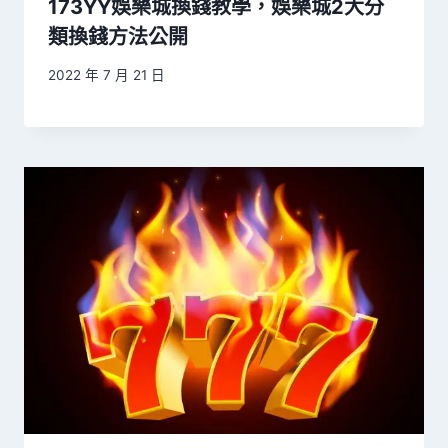
173YY娛樂城換錢教學，娛樂城2大分
類換錢方法公開
By
2022 年 7 月 21 日
台
灣
博
弈
評
鑑
網