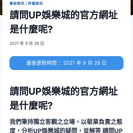
最新資訊
|
評鑑資訊
請問UP娛樂城的官方網址
是什麼呢?
By
2021 年 9 月 28 日
台
灣
博
最後更新時間： 2021 年 9 月 28 日
弈
評
鑑
網
請問UP娛樂城的官方網址
是什麼呢?
我們秉持獨立客觀之立場，以敬業負責之態
度，分析UP娛樂城的疑問，並解答 請問UP