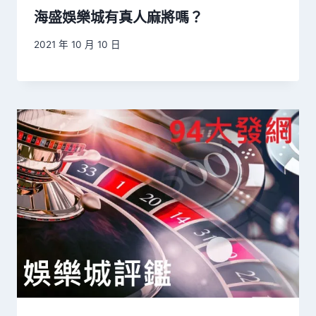
海盛娛樂城有真人麻將嗎？
By
2021 年 10 月 10 日
台
灣
博
弈
評
鑑
網