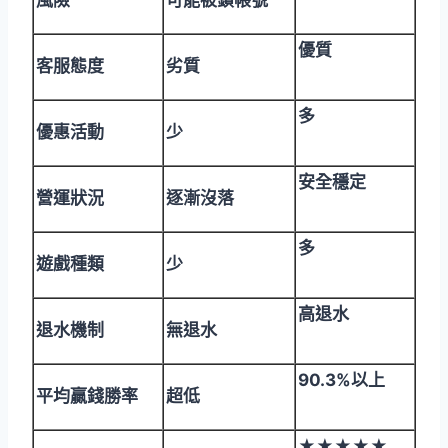
風險
可能被鎖帳號
優質
客服態度
劣質
多
優惠活動
少
安全穩定
營運狀況
逐漸沒落
多
遊戲種類
少
高退水
退水機制
無退水
90.3%以上
平均贏錢勝率
超低
★★★★★