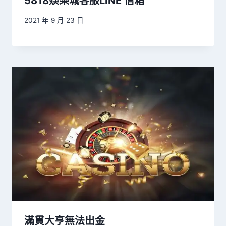
5818娛樂城客服LINE 信箱
By
2021 年 9 月 23 日
台
灣
博
弈
評
鑑
網
滿貫大亨無法出金