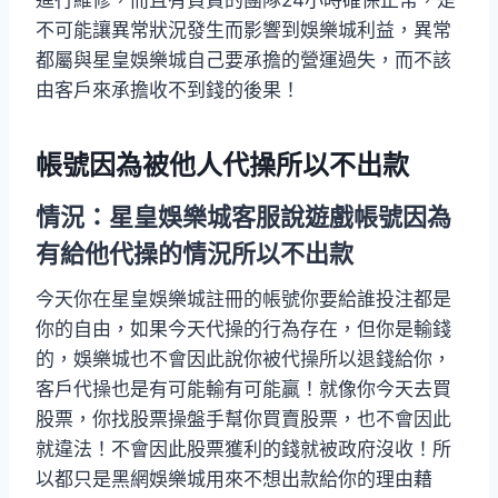
進行維修，而且有負責的團隊24小時確保正常，是
不可能讓異常狀況發生而影響到娛樂城利益，異常
都屬與星皇娛樂城自己要承擔的營運過失，而不該
由客戶來承擔收不到錢的後果！
帳號因為被他人代操所以不出款
情況：星皇娛樂城客服說遊戲帳號因為
有給他代操的情況所以不出款
今天你在星皇娛樂城註冊的帳號你要給誰投注都是
你的自由，如果今天代操的行為存在，但你是輸錢
的，娛樂城也不會因此說你被代操所以退錢給你，
客戶代操也是有可能輸有可能贏！就像你今天去買
股票，你找股票操盤手幫你買賣股票，也不會因此
就違法！不會因此股票獲利的錢就被政府沒收！所
以都只是黑網娛樂城用來不想出款給你的理由藉