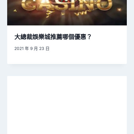
大總裁娛樂城推薦哪個優惠？
By
2021 年 9 月 23 日
台
灣
博
弈
評
鑑
網