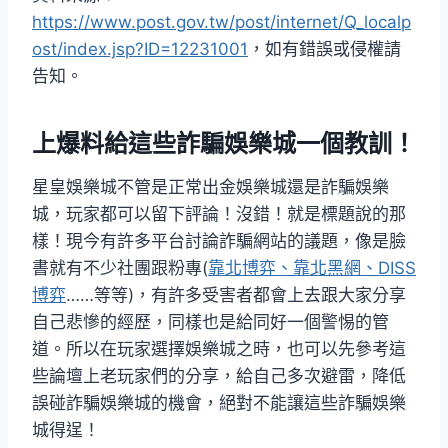
https://www.post.gov.tw/post/internet/Q_localp
ost/index.jsp?ID=12231001
，如有錯誤或侵權請
告知。
上爆料給這些詐騙娛樂城一個教訓！
星皇娛樂城不管是正常出金娛樂城還是詐騙娛樂
城，玩家都可以留下評論！沒錯！就是標題說的那
樣！現今有許多平台討論詐騙網站的議題，像是臉
書就有不少社團跟粉專(
靠北博弈、靠北黑網、DISS
博弈
……等等)，有許多受害者都會上去跟大家分享
自己悲慘的經歷，同樣也是給同好一個警惕的管
道。所以在玩家選擇娛樂城之時，也可以先參考這
些論壇上老玩家們的分享，給自己多次避雷，降低
誤碰詐騙娛樂城的機會，絕對不能讓這些詐騙娛樂
城得逞！