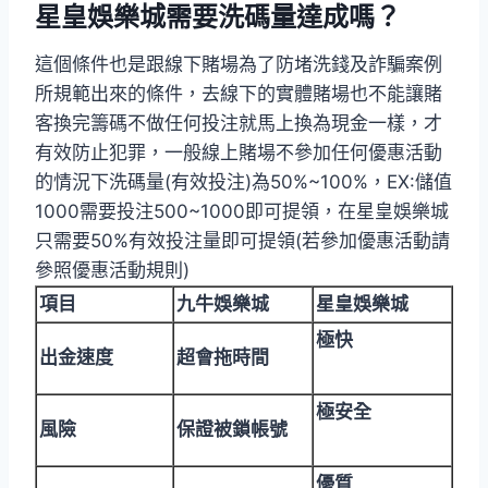
星皇娛樂城需要洗碼量達成嗎？
這個條件也是跟線下賭場為了防堵洗錢及詐騙案例
所規範出來的條件，去線下的實體賭場也不能讓賭
客換完籌碼不做任何投注就馬上換為現金一樣，才
有效防止犯罪，一般線上賭場不參加任何優惠活動
的情況下洗碼量(有效投注)為50%~100%，EX:儲值
1000需要投注500~1000即可提領，在星皇娛樂城
只需要50%有效投注量即可提領(若參加優惠活動請
參照優惠活動規則)
項目
九牛娛樂城
星皇娛樂城
極快
出金速度
超會拖時間
極安全
風險
保證被鎖帳號
優質