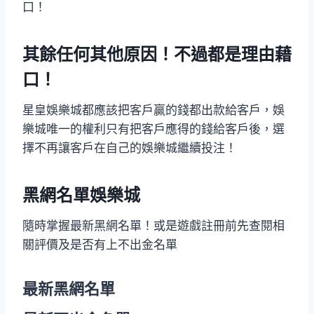
口！
其餘任何其他原因！不過都是理由藉
口！
星皇娛樂城都應該把客戶贏的錢都出款給客戶，娛
樂城唯一的權利只有把客戶應得的錢給客戶後，選
擇不再讓客戶在自己的娛樂城繼續投注！
黑網名單娛樂城
隨時掌握最新黑網名單！或是遊戲註冊前先查閱相
關評價及是否有上不出金名單
最新黑網名單