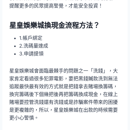
提醒更多的民眾提高警覺，才能安全投資！
星皇娛樂城換現金流程方法？
1.帳戶綁定
2.洗碼量達成
3.申請提領
星皇娛樂城會面臨最棘手的問題之一「洗錢」，大
家肯定看過很多犯罪電影，要把黑錢贓款洗到無法
追蹤最快最有效的方式就是把錢拿去賭場換籌碼，
換完籌碼後下個幾把後再把籌碼換成現金，在線上
賭場要控管洗錢還有洗錢或是詐騙案件帶來的困擾
是更複雜的，所以，星皇娛樂城在出款的時候需要
更小心警慎。