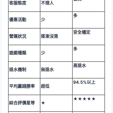
客服態度
不理人
多
優惠活動
少
安全穩定
營運狀況
逐漸沒落
多
遊戲種類
少
高退水
退水機制
無退水
94.5%以上
平均贏錢勝率
超低
★★★★★
綜合評價星等
★