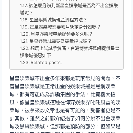
該怎麼分辨判斷星皇娛樂城是否為不出金娛樂
城呢？
星皇娛樂城換現金流程方法？
星皇娛樂城需要帳戶綁定身分證嗎？
星皇娛樂城申請提領要多久呢？
星皇娛樂城需要洗碼量達成嗎？
想馬上試試手氣嗎，台灣博弈評鑑網提供星皇
娛樂城優惠如下
Related posts:
星皇娛樂城不出金多年來都是玩家常見的問題，不
管星皇娛樂城是正常出金的娛樂城還是黑網娛樂
城，都有可能成為詐騙集團的手法，比竟樹大招
風，像星皇娛樂城這種在博弈娛樂界叱吒風雲的娛
樂城，被拿來炒文章也是有可能的，受害者更是不
計其數，雖然之前都介紹過了如何分辨不出金娛樂
城及黑網娛樂城，但那都是預防的部分，但如果是