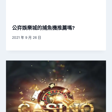
公弈娛樂城的捕魚機推薦嗎?
By
2021 年 9 月 26 日
台
灣
博
弈
評
鑑
網