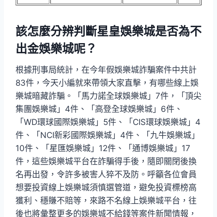
該怎麼分辨判斷星皇娛樂城是否為不
出金娛樂城呢？
根據刑事局統計，在今年假娛樂城詐騙案件中共計
83件，今天小編就來帶領大家直擊，有哪些線上娛
樂城暗藏詐騙。「馬力諾全球娛樂城」7件，「頂尖
集團娛樂城」4件、「高登全球娛樂城」6件、
「WD環球國際娛樂城」5件、「CIS環球娛樂城」4
件、「NCI新彩國際娛樂城」4件、「九牛娛樂城」
10件、「星匯娛樂城」12件、「通博娛樂城」17
件，這些娛樂城平台在詐騙得手後，隨即關閉後換
名再出發，令許多被害人猝不及防。呼籲各位會員
想要投資線上娛樂城須慎選管道，避免投資標榜高
獲利、穩賺不賠等，來路不名線上娛樂城平台，往
後也將彙整更多的娛樂城不給錢等案件新聞情報，