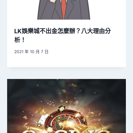
LK娛樂城不出金怎麼辦？八大理由分
析！
By
2021 年 10 月 7 日
台
灣
博
弈
評
鑑
網