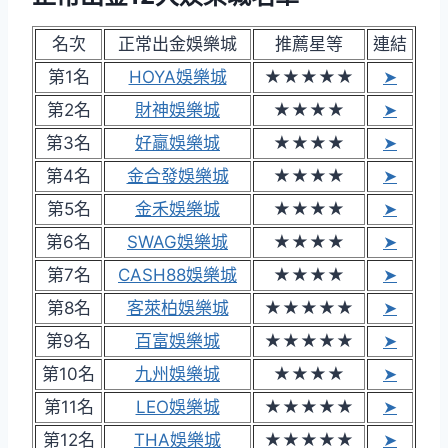
名次
正常出金娛樂城
推薦星等
連結
第1名
HOYA娛樂城
★★★★★
➤
第2名
財神娛樂城
★★★★
➤
第3名
好贏娛樂城
★★★★
➤
第4名
金合發娛樂城
★★★★
➤
第5名
金禾娛樂城
★★★★
➤
第6名
SWAG娛樂城
★★★★
➤
第7名
CASH88娛樂城
★★★★
➤
第8名
客萊柏娛樂城
★★★★★
➤
第9名
百富娛樂城
★★★★★
➤
第10名
九州娛樂城
★★★★
➤
第11名
LEO娛樂城
★★★★★
➤
第12名
THA娛樂城
★★★★★
➤