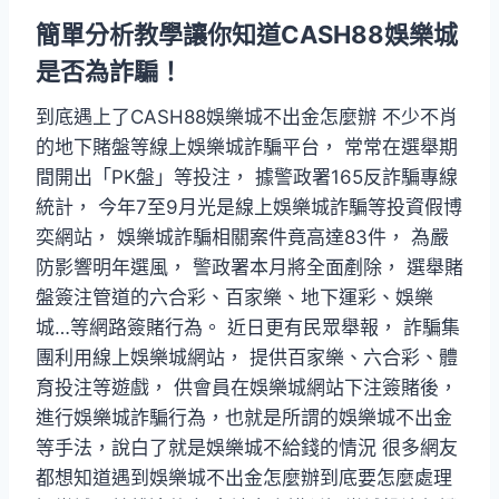
簡單分析教學讓你知道CASH88娛樂城
是否為詐騙！
到底遇上了CASH88娛樂城不出金怎麼辦 不少不肖
的地下賭盤等線上娛樂城詐騙平台， 常常在選舉期
間開出「PK盤」等投注， 據警政署165反詐騙專線
統計， 今年7至9月光是線上娛樂城詐騙等投資假博
奕網站， 娛樂城詐騙相關案件竟高達83件， 為嚴
防影響明年選風， 警政署本月將全面剷除， 選舉賭
盤簽注管道的六合彩、百家樂、地下運彩、娛樂
城…等網路簽賭行為。 近日更有民眾舉報， 詐騙集
團利用線上娛樂城網站， 提供百家樂、六合彩、體
育投注等遊戲， 供會員在娛樂城網站下注簽賭後，
進行娛樂城詐騙行為，也就是所謂的娛樂城不出金
等手法，說白了就是娛樂城不給錢的情況 很多網友
都想知道遇到娛樂城不出金怎麼辦到底要怎麼處理