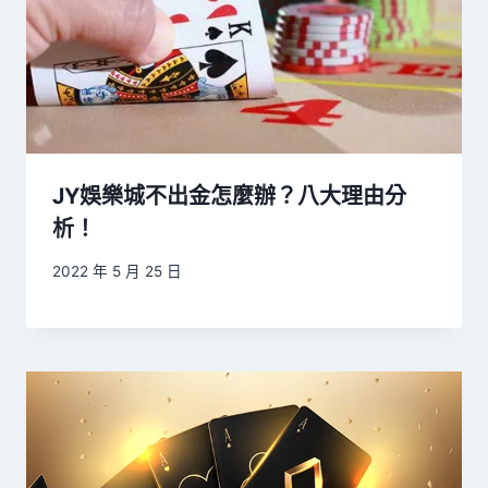
JY娛樂城不出金怎麼辦？八大理由分
析！
By
2022 年 5 月 25 日
台
灣
博
弈
評
鑑
網