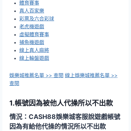
體育賽事
真人百家樂
彩票及六合彩球
老虎機遊戲
虛擬體育賽事
捕魚機遊戲
線上真人麻將
線上輪盤遊戲
娛樂城推薦名單 >> 查閱
線上娛樂城推薦名單 >>
查閱
1.帳號因為被他人代操所以不出款
情況：CASH88娛樂城客服說遊戲帳號
因為有給他代操的情況所以不出款