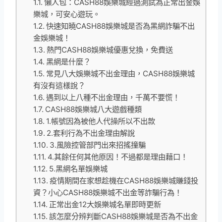
懶人包：CASH88娛樂城經過測試為正常出金娛
樂城，可安心遊玩。
快速知曉CASH88娛樂城是否為黑網詐騙不出
金娛樂城！
熱門CASH88娛樂城優惠兌換，免費送
黑網是什麼？
常見八大娛樂城不出金理由，CASH88娛樂城
有沒有這樣說？
遇到以上八種不出金理由，千萬不要慌！
CASH88娛樂城八大遊戲種類
1.帳號因為被他人代操所以不出款
2.套利行為不出金理由解說
3.風險控管部門出來招搖撞騙
4.其餘任何其他原因！不過都是理由藉口！
5.黑網名單娛樂城
疫情期間在家想趁機在CASH88娛樂城賺錢投
資？小心CASH88娛樂城不出金等詐騙行為！
正常出金12大娛樂城名單即時更新
該怎麼分辨判斷CASH88娛樂城是否為不出金