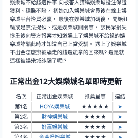
娛樂城不給錢這件事 向被害人謊稱娛樂城投注保證
獲利、穩賺不賠， 初始加入娛樂城會員後在線上娛
樂城平台逢買必贏， 最後在娛樂城加碼後， 開始狂
輸或是無法提領、或是娛樂城關閉等， 該民眾損失
慘重後向警方報案才知道遇上了娛樂城不給錢的娛
樂城詐騙此時才知道自己上當受騙。 遇上了娛樂城
不出金怎麼辦被騙走的錢還能拿的回來嗎? 還是就
這樣被娛樂城詐騙了呢!?
正常出金12大娛樂城名單即時更新
名次
正常出金娛樂城
推薦星等
連結
第1名
HOYA娛樂城
★★★★★
➤
第2名
財神娛樂城
★★★★
➤
第3名
好贏娛樂城
★★★★
➤
第4名
金合發娛樂城
★★★★
➤