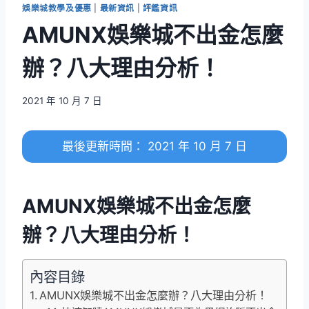
娛樂城教學及優惠
|
最新資訊
|
評鑑資訊
AMUNX娛樂城不出金怎麼
辦？八大理由分析！
By
2021 年 10 月 7 日
台
灣
博
最後更新時間： 2021 年 10 月 7 日
弈
評
鑑
AMUNX娛樂城不出金怎麼
網
辦？八大理由分析！
內容目錄
AMUNX娛樂城不出金怎麼辦？八大理由分析！