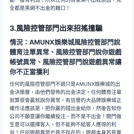
都一樣有利潤！所以任何的百家樂不出款原因，完
全都是黑網不出金的藉口！
3.風險控管部門出來招搖撞騙
情況：AMUNX娛樂城風險控管部門說
體育注單異常、風險控管部門說你遊戲
帳號異常、風險控管部門說遊戲異常讓
你不正當獲利
任何的風險控管部門不過只是AMUNX娛樂城的出
金決策層，由他們發佈的出金決定，任何體育注單
就算很會贏就說你異常，有信譽的大品牌娛樂城正
確作法應該是，把你贏的錢出金給你，然後告知你
公司不願意讓你繼續投注，而不是不出金！開門做
生意可以選擇客人，但不能夠不給客人應得的利
益！任何遊戲異常也是不存在的，遊戲本身若是異