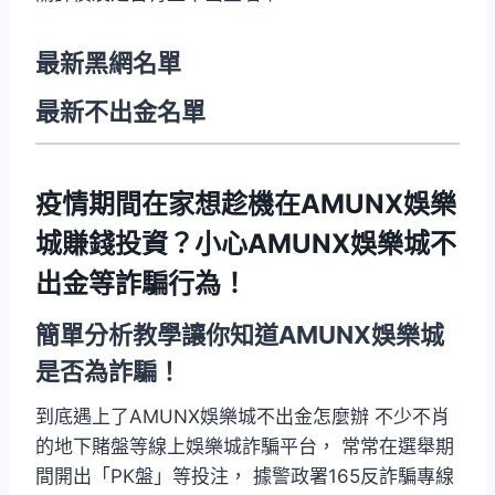
最新黑網名單
最新不出金名單
疫情期間在家想趁機在AMUNX娛樂
城賺錢投資？小心AMUNX娛樂城不
出金等詐騙行為！
簡單分析教學讓你知道AMUNX娛樂城
是否為詐騙！
到底遇上了AMUNX娛樂城不出金怎麼辦 不少不肖
的地下賭盤等線上娛樂城詐騙平台， 常常在選舉期
間開出「PK盤」等投注， 據警政署165反詐騙專線