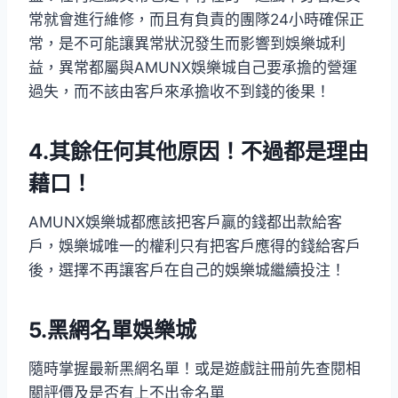
常就會進行維修，而且有負責的團隊24小時確保正
常，是不可能讓異常狀況發生而影響到娛樂城利
益，異常都屬與AMUNX娛樂城自己要承擔的營運
過失，而不該由客戶來承擔收不到錢的後果！
4.其餘任何其他原因！不過都是理由
藉口！
AMUNX娛樂城都應該把客戶贏的錢都出款給客
戶，娛樂城唯一的權利只有把客戶應得的錢給客戶
後，選擇不再讓客戶在自己的娛樂城繼續投注！
5.黑網名單娛樂城
隨時掌握最新黑網名單！或是遊戲註冊前先查閱相
關評價及是否有上不出金名單