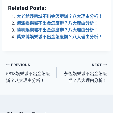
Related Posts:
大老爺娛樂城不出金怎麼辦？八大理由分析！
海派娛樂城不出金怎麼辦？八大理由分析！
勝利娛樂城不出金怎麼辦？八大理由分析！
萬來博娛樂城不出金怎麼辦？八大理由分析！
文
PREVIOUS
NEXT
5818娛樂城不出金怎麼
永恆娛樂城不出金怎麼
章
辦？八大理由分析！
辦？八大理由分析！
導
覽