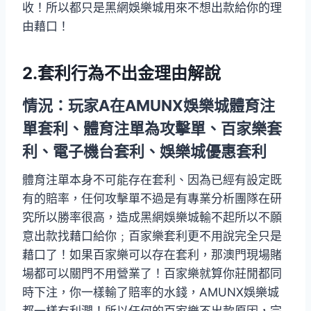
收！所以都只是黑網娛樂城用來不想出款給你的理
由藉口！
2.套利行為不出金理由解說
情況：玩家A在AMUNX娛樂城體育注
單套利、體育注單為攻擊單、百家樂套
利、電子機台套利、娛樂城優惠套利
體育注單本身不可能存在套利、因為已經有設定既
有的賠率，任何攻擊單不過是有專業分析團隊在研
究所以勝率很高，造成黑網娛樂城輸不起所以不願
意出款找藉口給你﹔百家樂套利更不用說完全只是
藉口了！如果百家樂可以存在套利，那澳門現場賭
場都可以關門不用營業了！百家樂就算你莊閒都同
時下注，你一樣輸了賠率的水錢，AMUNX娛樂城