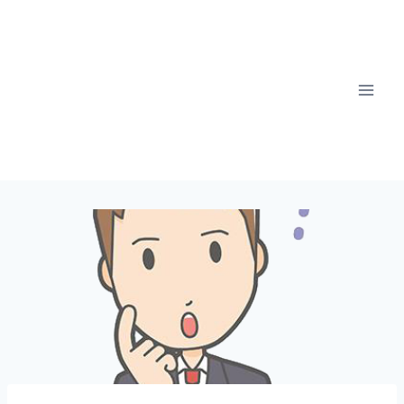
Skip
to
content