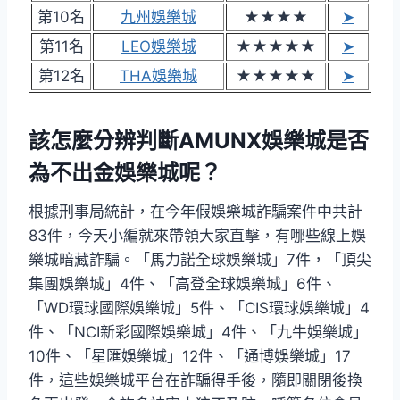
第10名
九州娛樂城
★★★★
➤
第11名
LEO娛樂城
★★★★★
➤
第12名
THA娛樂城
★★★★★
➤
該怎麼分辨判斷AMUNX娛樂城是否
為不出金娛樂城呢？
根據刑事局統計，在今年假娛樂城詐騙案件中共計
83件，今天小編就來帶領大家直擊，有哪些線上娛
樂城暗藏詐騙。「馬力諾全球娛樂城」7件，「頂尖
集團娛樂城」4件、「高登全球娛樂城」6件、
「WD環球國際娛樂城」5件、「CIS環球娛樂城」4
件、「NCI新彩國際娛樂城」4件、「九牛娛樂城」
10件、「星匯娛樂城」12件、「通博娛樂城」17
件，這些娛樂城平台在詐騙得手後，隨即關閉後換