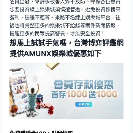
名再出發，令許多被害人猝不及防。呼籲各位會員
想要投資線上娛樂城須慎選管道，避免投資標榜高
獲利、穩賺不賠等，來路不名線上娛樂城平台，往
後也將彙整更多的娛樂城不給錢等案件新聞情報，
提醒更多的民眾提高警覺，才能安全投資！
想馬上試試手氣嗎，台灣博弈評鑑網
提供AMUNX娛樂城優惠如下