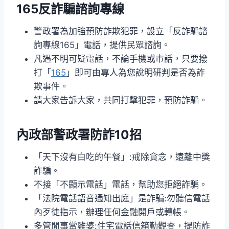
165反詐騙諮詢專線
警政署為加強預防詐欺犯罪，設立「反詐騙諮
詢專線165」電話，提供民眾諮詢。
凡遇不明可疑電話，不論手機或市話，只要撥
打「
165
」即可由專人為您說明研判是否為詐
欺事件。
請大家告訴大家，共同打擊犯罪，預防詐騙。
內政部警政署防詐10招
「天下沒有白吃的午餐」:戒除貪念，遠離中獎
詐騙。
不接「不顯示電話」電話，幫助您拒絕詐騙。
「法院電話語音通知出庭」是詐騙:勿聽信電話
內歹徒指示，辦理任何金融開戶或轉帳。
多管閒事當雞婆:住宅電話信箱勤觀查，提防詐