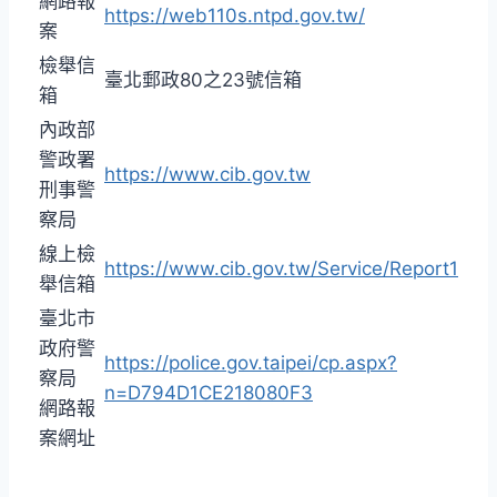
網路報
https://web110s.ntpd.gov.tw/
案
檢舉信
臺北郵政80之23號信箱
箱
內政部
警政署
https://www.cib.gov.tw
刑事警
察局
線上檢
https://www.cib.gov.tw/Service/Report1
舉信箱
臺北市
政府警
https://police.gov.taipei/cp.aspx?
察局
n=D794D1CE218080F3
網路報
案網址