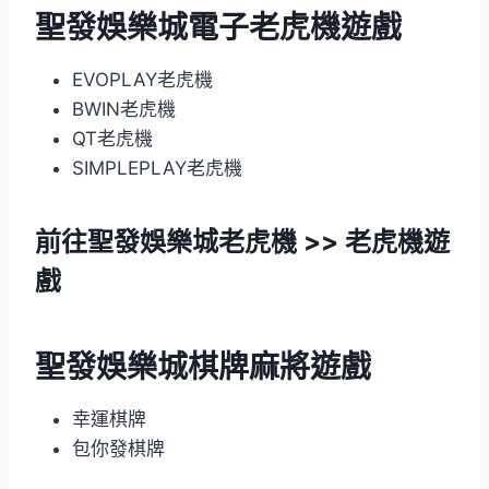
聖發娛樂城電子老虎機遊戲
EVOPLAY老虎機
BWIN老虎機
QT老虎機
SIMPLEPLAY老虎機
前往聖發娛樂城老虎機 >> 老虎機遊
戲
聖發娛樂城棋牌麻將遊戲
幸運棋牌
包你發棋牌