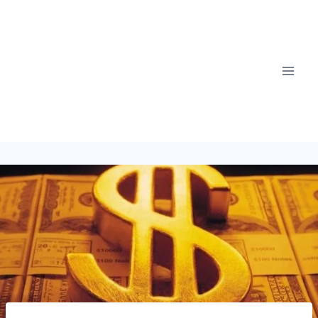
Skip
to
content