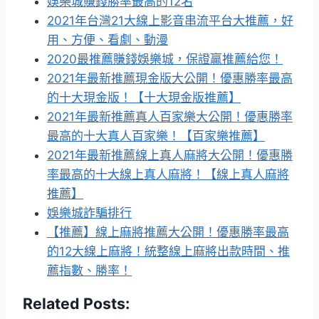
娛樂城賺錢勝率最高的12名
2021年台灣21大線上影音串流平台大推薦，好
用、方便、看劇、動漫
2020最推薦賺錢娛樂城，保證贏推薦給您！
2021年最新推薦現金版大公開！優惠勝率最高
的十大現金版！【十大現金版推薦】
2021年最新推薦真人百家樂大公開！優惠勝率
最高的十大真人百家樂！【百家樂推薦】
2021年最新推薦線上真人麻將大公開！優惠勝
率最高的十大線上真人麻將！【線上真人麻將
推薦】
娛樂城詐騙排行
【推薦】線上麻將推薦大公開！優惠勝率最高
的12大線上麻將！統整線上麻將出款時間、推
薦指數、勝率！
Related Posts: