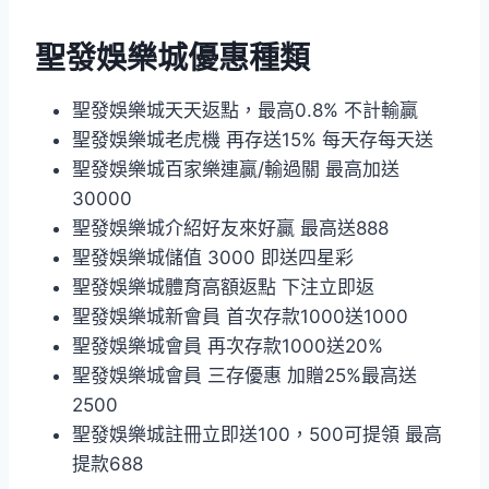
聖發娛樂城優惠種類
聖發娛樂城天天返點，最高0.8% 不計輸贏
聖發娛樂城老虎機 再存送15% 每天存每天送
聖發娛樂城百家樂連贏/輸過關 最高加送
30000
聖發娛樂城介紹好友來好贏 最高送888
聖發娛樂城儲值 3000 即送四星彩
聖發娛樂城體育高額返點 下注立即返
聖發娛樂城新會員 首次存款1000送1000
聖發娛樂城會員 再次存款1000送20%
聖發娛樂城會員 三存優惠 加贈25%最高送
2500
聖發娛樂城註冊立即送100，500可提領 最高
提款688