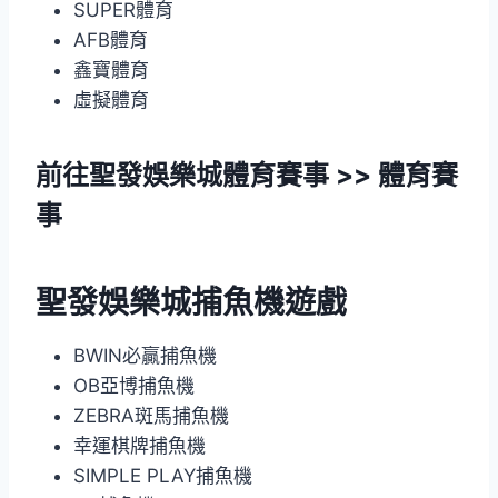
SUPER體育
AFB體育
鑫寶體育
虛擬體育
前往聖發娛樂城體育賽事 >> 體育賽
事
聖發娛樂城捕魚機遊戲
BWIN必贏捕魚機
OB亞博捕魚機
ZEBRA斑馬捕魚機
幸運棋牌捕魚機
SIMPLE PLAY捕魚機