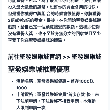
可能獲得。所以，為了最大化你的利益 ，我們建議
投入最大數量的錢幣。也許你的資金會用的很快，
但是當你獲得中獎組 合的時候會很值得。你將獲得
2倍或者3倍的獎金。最後，在你開始聖發娛樂城遊
戲前，給自己定一個願意接受的數額。這樣即使你
沒有獲得大獎 ，也不至於身無分文的回家並且至少
享受了你在聖發娛樂城的體驗。
前往聖發娛樂城官網 >> 聖發娛樂城
聖發娛樂城推薦優惠
活動名稱：聖發娛樂城優惠 – 首存1000送
1000
申請資格：聖發娛樂城會員”首次存款”後，未
下注前申請，下注後將不接受申請；本活動一
人限制申請一次。