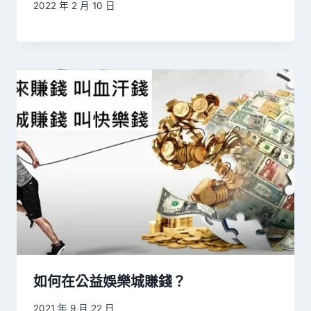
By
2022 年 2 月 10 日
台
灣
博
弈
評
鑑
網
如何在公益娛樂城賺錢？
By
2021 年 9 月 22 日