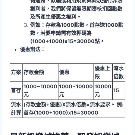
何違背、欺騙或利用規則與條款進行非法
獲利者，我們將保留無限期審核扣回點數
及所產生優惠之權利。
例如：存款為1000點數，首存送1000點
數，若要申請需有效押碼為
(1000+1000)x15=30000點。
優惠辦法：
優惠上
流水
方案
存款金額
優惠
限
倍數
1000~10000
1000~10000
10000
首存
15
元
元
元
流水
(存款金額+優惠)X流水倍數=流水要求。 例:
計算
首存(1000+1000)x15=30000