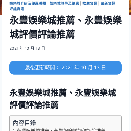
娛樂城介紹及優惠種類
|
娛樂城教學及優惠
|
推薦資訊
|
最新資訊
|
評鑑資訊
永豐娛樂城推薦、永豐娛樂
城評價評論推薦
By
2021 年 10 月 13 日
台
灣
博
最後更新時間： 2021 年 10 月 13 日
弈
評
鑑
永豐娛樂城推薦、永豐娛樂城
網
評價評論推薦
內容目錄
永豐娛樂城推薦、永豐娛樂城評價評論推薦