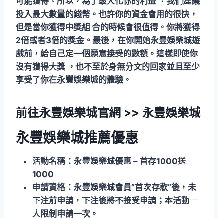
可能獲得。所以，為了最大化你的利益 ，我們建議
投入最大數量的錢幣。也許你的資金會用的很快，
但是當你獲得中獎組 合的時候會很值得。你將獲得
2倍或者3倍的獎金。最後，在你開始永豐娛樂城遊
戲前，給自己定一個願意接受的數額。這樣即使你
沒有獲得大獎 ，也不至於身無分文的回家並且至少
享受了你在永豐娛樂城的體驗。
前往永豐娛樂城官網 >> 永豐娛樂城
永豐娛樂城推薦優惠
活動名稱：永豐娛樂城優惠 – 首存1000送
1000
申請資格：永豐娛樂城會員”首次存款”後，未
下注前申請，下注後將不接受申請；本活動一
人限制申請一次。