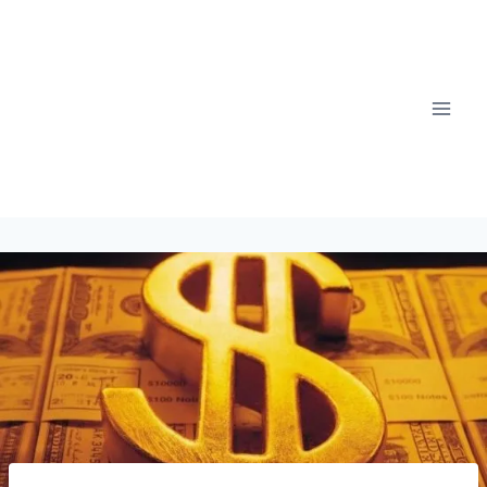
Skip
to
content