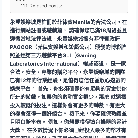
Related posts:
永豐娛樂城是註冊於菲律賓Manila的合法公司。在
進行網站註冊或遊戲前， 請確保您已滿18周歲並且
遵循當地法律法規。
永豐娛樂城擁有菲律賓政府
PAGCOR（菲律賓娛樂和遊戲公司）頒發的博彩牌
照並經第三方遊戲平台GLI（Gaming
Laboratories International）權威認證， 是一家
合法，安全，專業的購彩平台，永豐娛樂城的團隊
已有12年的行業經驗，是值得您信任並放心遊戲的
娛樂平台。
首先，你必須確保你有足夠的資金供你
所玩的遊戲。如果你的啟動資金很少，那麼 就選擇
投入較低的投注。這樣你會有更多的轉數，有更大
的機會獲得一個好組合。
接下來，你要確保熟讀並
且明白賠率表。
例如，你想要獲得這台機器的累計
大獎， 在多數情況下你必須已經投入最多的幣才有