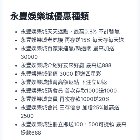
永豐娛樂城優惠種類
永豐娛樂城天天返點，最高0.8% 不計輸贏
永豐娛樂城老虎機 再存送15% 每天存每天送
永豐娛樂城百家樂連贏/輸過關 最高加送
30000
永豐娛樂城介紹好友來好贏 最高送888
永豐娛樂城儲值 3000 即送四星彩
永豐娛樂城體育高額返點 下注立即返
永豐娛樂城新會員 首次存款1000送1000
永豐娛樂城會員 再次存款1000送20%
永豐娛樂城會員 三存優惠 加贈25%最高送
2500
永豐娛樂城註冊立即送100，500可提領 最高
提款688