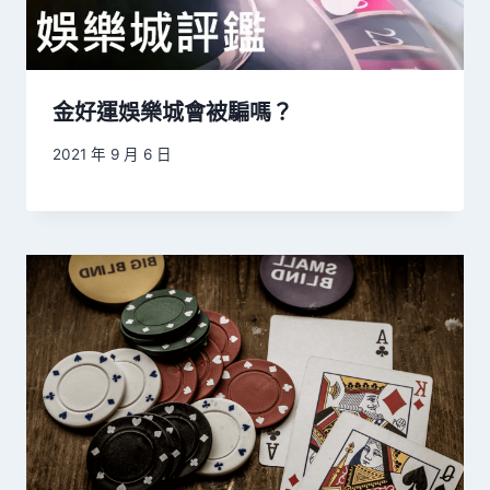
金好運娛樂城會被騙嗎？
By
2021 年 9 月 6 日
台
灣
博
弈
評
鑑
網