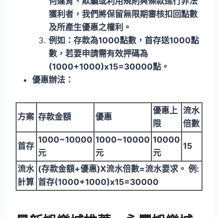
何違背、欺騙或利用規則與條款進行非法
獲利者，我們將保留無限期審核扣回點數
及所產生優惠之權利。
例如：存款為1000點數，首存送1000點
數，若要申請需有效押碼為
(1000+1000)x15=30000點。
優惠辦法：
優惠上
流水
方案
存款金額
優惠
限
倍數
1000~10000
1000~10000
10000
首存
15
元
元
元
流水
(存款金額+優惠)X流水倍數=流水要求。 例:
計算
首存(1000+1000)x15=30000