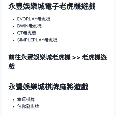
永豐娛樂城電子老虎機遊戲
EVOPLAY老虎機
BWIN老虎機
QT老虎機
SIMPLEPLAY老虎機
前往永豐娛樂城老虎機 >> 老虎機遊
戲
永豐娛樂城棋牌麻將遊戲
幸運棋牌
包你發棋牌