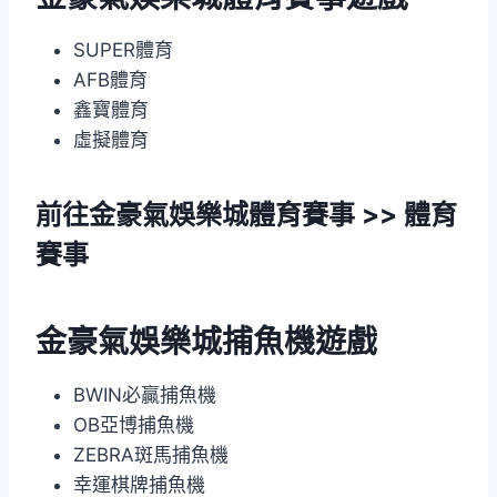
SUPER體育
AFB體育
鑫寶體育
虛擬體育
前往金豪氣娛樂城體育賽事 >> 體育
賽事
金豪氣娛樂城捕魚機遊戲
BWIN必贏捕魚機
OB亞博捕魚機
ZEBRA斑馬捕魚機
幸運棋牌捕魚機