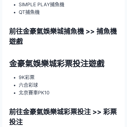
SIMPLE PLAY捕魚機
QT捕魚機
前往金豪氣娛樂城捕魚機 >> 捕魚機
遊戲
金豪氣娛樂城彩票投注遊戲
9K彩票
六合彩球
北京賽車PK10
前往金豪氣娛樂城彩票投注 >> 彩票
投注