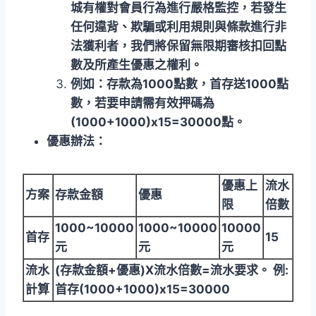
城有權對會員行為進行嚴格監控，若發生
任何違背、欺騙或利用規則與條款進行非
法獲利者，我們將保留無限期審核扣回點
數及所產生優惠之權利。
例如：存款為1000點數，首存送1000點
數，若要申請需有效押碼為
(1000+1000)x15=30000點。
優惠辦法：
優惠上
流水
方案
存款金額
優惠
限
倍數
1000~10000
1000~10000
10000
首存
15
元
元
元
流水
(存款金額+優惠)X流水倍數=流水要求。 例:
計算
首存(1000+1000)x15=30000