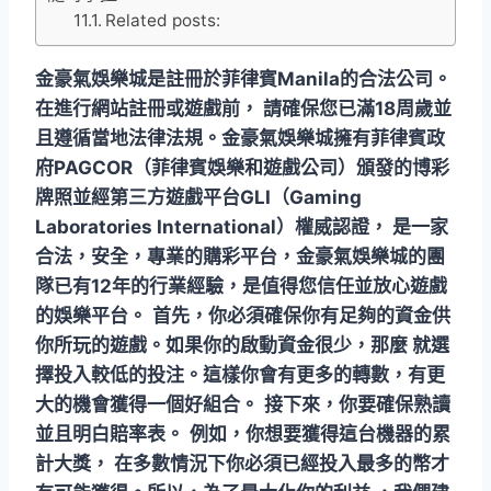
Related posts:
金豪氣娛樂城是註冊於菲律賓Manila的合法公司。
在進行網站註冊或遊戲前， 請確保您已滿18周歲並
且遵循當地法律法規。
金豪氣娛樂城擁有菲律賓政
府PAGCOR（菲律賓娛樂和遊戲公司）頒發的博彩
牌照並經第三方遊戲平台GLI（Gaming
Laboratories International）權威認證， 是一家
合法，安全，專業的購彩平台，金豪氣娛樂城的團
隊已有12年的行業經驗，是值得您信任並放心遊戲
的娛樂平台。
首先，你必須確保你有足夠的資金供
你所玩的遊戲。如果你的啟動資金很少，那麼 就選
擇投入較低的投注。這樣你會有更多的轉數，有更
大的機會獲得一個好組合。
接下來，你要確保熟讀
並且明白賠率表。
例如，你想要獲得這台機器的累
計大獎， 在多數情況下你必須已經投入最多的幣才