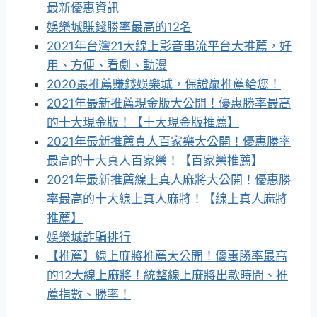
最新優惠資訊
娛樂城賺錢勝率最高的12名
2021年台灣21大線上影音串流平台大推薦，好
用、方便、看劇、動漫
2020最推薦賺錢娛樂城，保證贏推薦給您！
2021年最新推薦現金版大公開！優惠勝率最高
的十大現金版！【十大現金版推薦】
2021年最新推薦真人百家樂大公開！優惠勝率
最高的十大真人百家樂！【百家樂推薦】
2021年最新推薦線上真人麻將大公開！優惠勝
率最高的十大線上真人麻將！【線上真人麻將
推薦】
娛樂城詐騙排行
【推薦】線上麻將推薦大公開！優惠勝率最高
的12大線上麻將！統整線上麻將出款時間、推
薦指數、勝率！