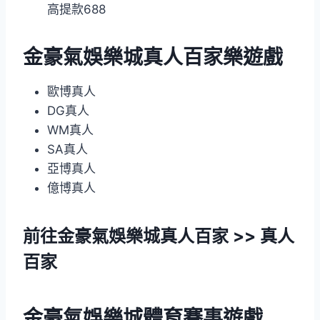
高提款688
金豪氣娛樂城真人百家樂遊戲
歐博真人
DG真人
WM真人
SA真人
亞博真人
億博真人
前往金豪氣娛樂城真人百家 >> 真人
百家
金豪氣娛樂城體育賽事遊戲