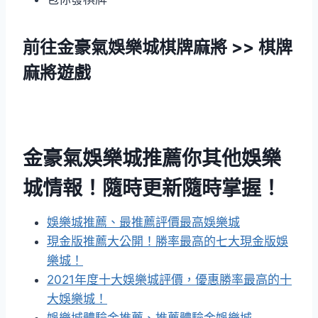
前往金豪氣娛樂城棋牌麻將 >> 棋牌
麻將遊戲
金豪氣娛樂城推薦你其他娛樂
城情報！隨時更新隨時掌握！
娛樂城推薦、最推薦評價最高娛樂城
現金版推薦大公開！勝率最高的七大現金版娛
樂城！
2021年度十大娛樂城評價，優惠勝率最高的十
大娛樂城！