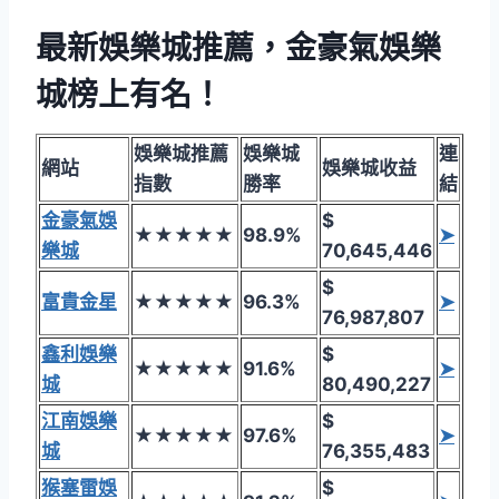
最新娛樂城推薦，金豪氣娛樂
城榜上有名！
娛樂城推薦
娛樂城
連
網站
娛樂城收益
指數
勝率
結
金豪氣娛
$
★★★★★
98.9%
➤
樂城
70,645,446
$
富貴金星
★★★★★
96.3%
➤
76,987,807
鑫利娛樂
$
★★★★★
91.6%
➤
城
80,490,227
江南娛樂
$
★★★★★
97.6%
➤
城
76,355,483
猴塞雷娛
$