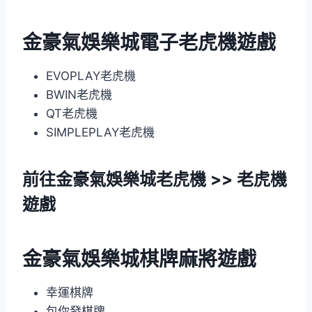
金豪氣娛樂城電子老虎機遊戲
EVOPLAY老虎機
BWIN老虎機
QT老虎機
SIMPLEPLAY老虎機
前往金豪氣娛樂城老虎機 >> 老虎機
遊戲
金豪氣娛樂城棋牌麻將遊戲
幸運棋牌
包你發棋牌