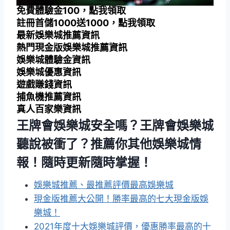
免費體驗金100，點我領取
註冊首儲1000送1000，點我領取
最新娛樂城推薦資訊
熱門現金版娛樂城推薦資訊
娛樂城體驗金資訊
娛樂城優惠資訊
遊戲賺錢資訊
捕魚機推薦資訊
真人百家樂資訊
王牌會娛樂城安全嗎？王牌會娛樂城
聽說被衝了？推薦你其他娛樂城情
報！隨時更新隨時掌握！
娛樂城推薦、最推薦評價最高娛樂城
現金版推薦大公開！勝率最高的七大現金版娛
樂城！
2021年度十大娛樂城評價，優惠勝率最高的十