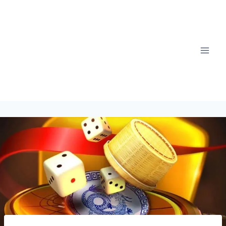
Skip
to
content