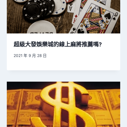
超級大發娛樂城的線上麻將推薦嗎?
By
2021 年 9 月 28 日
台
灣
博
弈
評
鑑
網