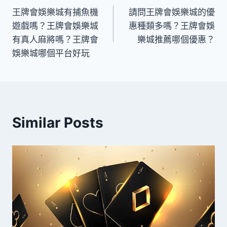
王牌會娛樂城有捕魚機
請問王牌會娛樂城的優
章
遊戲嗎？王牌會娛樂城
惠種類多嗎？王牌會娛
導
有真人麻將嗎？王牌會
樂城推薦哪個優惠？
娛樂城哪個平台好玩
覽
Similar Posts