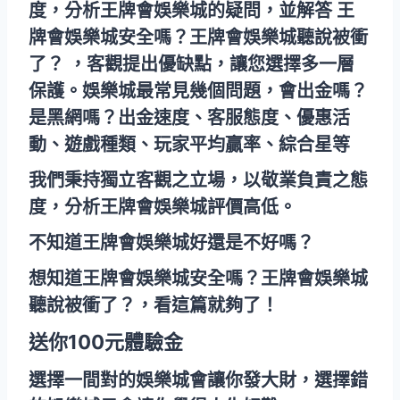
度，分析王牌會娛樂城的疑問，並解答 王
牌會娛樂城安全嗎？王牌會娛樂城聽說被衝
了？ ，客觀提出優缺點，讓您選擇多一層
保護。娛樂城最常見幾個問題，會出金嗎？
是黑網嗎？出金速度、客服態度、優惠活
動、遊戲種類、玩家平均贏率、綜合星等
我們秉持獨立客觀之立場，以敬業負責之態
度，分析王牌會娛樂城評價高低。
不知道王牌會娛樂城好還是不好嗎？
想知道王牌會娛樂城安全嗎？王牌會娛樂城
聽說被衝了？，看這篇就夠了！
送你100元體驗金
選擇一間對的娛樂城會讓你發大財，選擇錯