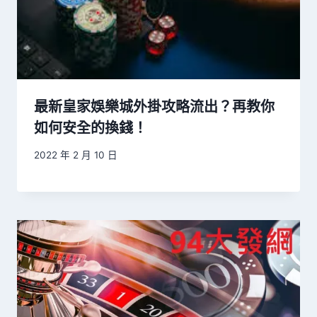
最新皇家娛樂城外掛攻略流出？再教你
如何安全的換錢！
By
2022 年 2 月 10 日
台
灣
博
弈
評
鑑
網