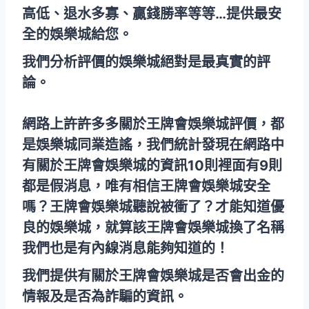
高低、退水多寡、贏錢勝率等等…提供最安
全的娛樂城給您。
我們分析評價的娛樂城絕對是最真實的評
論。
網路上許許多多關於王牌會娛樂城評價，都
是娛樂城同業造謠，我們統計發現在網路中
有關於王牌會娛樂城的資訊10則裡面有9則
都是假消息，唯有相信王牌會娛樂城安全
嗎？王牌會娛樂城聽說被衝了？才能知道優
良的娛樂城，就算該王牌會娛樂城換了名稱
我們也是有內線消息能夠知道的！
我們提供有關於王牌會娛樂城是否會出金的
情報及是否為詐騙的資訊。