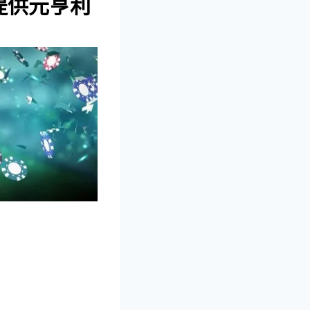
提供元亨利