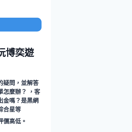
玩博奕遊
的疑問，並解答
怎麼辦？ ，客
出金嗎？是黑網
綜合星等
評價高低。