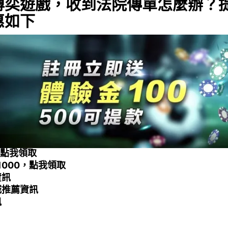
博奕遊戲，收到法院傳單怎麼辦？
惠如下
，點我領取
1000，點我領取
資訊
城推薦資訊
訊