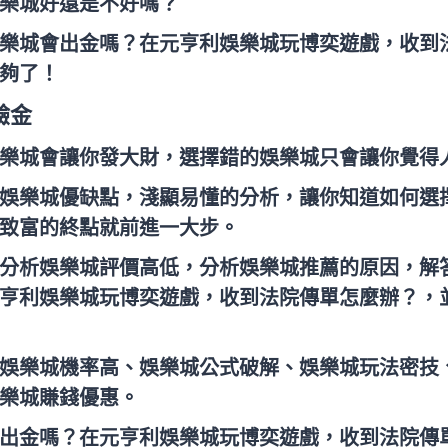
樂城好還是不好嗎？
樂城會出金嗎？在元亨利娛樂城玩博奕遊戲，收到
夠了！
驗金
樂城會讓你發大財，選擇錯的娛樂城只會讓你覺得
娛樂城優缺點，淺顯易懂的分析，讓你知道如何選
致富的終點就前進一大步。
分析娛樂城評價高低，分析娛樂城推薦的原因，解
亨利娛樂城玩博奕遊戲，收到法院傳單怎麼辦？，
娛樂城機率高、娛樂城公式破解、娛樂城玩法密技
樂城賺錢優惠。
出金嗎？在元亨利娛樂城玩博奕遊戲，收到法院傳