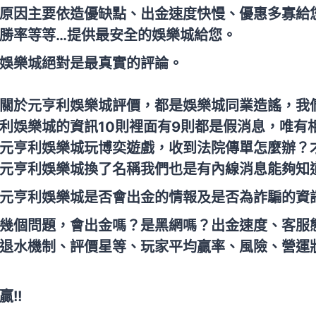
原因主要依造優缺點、出金速度快慢、優惠多寡給
勝率等等…提供最安全的娛樂城給您。
娛樂城絕對是最真實的評論。
關於元亨利娛樂城評價，都是娛樂城同業造謠，我
利娛樂城的資訊10則裡面有9則都是假消息，唯有
元亨利娛樂城玩博奕遊戲，收到法院傳單怎麼辦？
元亨利娛樂城換了名稱我們也是有內線消息能夠知
元亨利娛樂城是否會出金的情報及是否為詐騙的資
幾個問題，會出金嗎？是黑網嗎？出金速度、客服
退水機制、評價星等、玩家平均贏率、風險、營運
!!