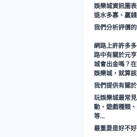
娛樂城資訊圖表
退水多寡、贏錢
我們分析評價的
網路上許許多多
路中有關於元亨
城會出金嗎？在
娛樂城，就算該
我們提供有關於
玩娛樂城最常見
動、遊戲種類、
等…
最重要是好不好贏