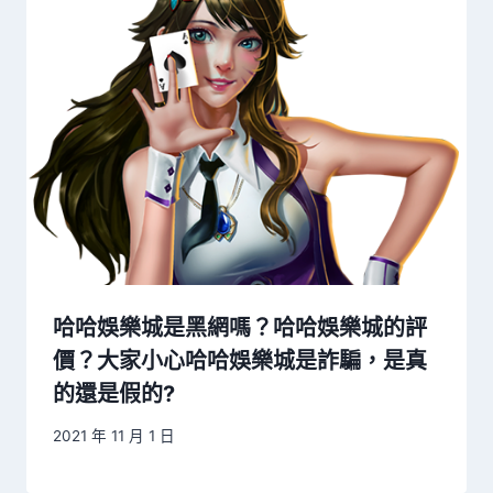
評
鑑
網
哈哈娛樂城是黑網嗎？哈哈娛樂城的評
價？大家小心哈哈娛樂城是詐騙，是真
的還是假的?
By
2021 年 11 月 1 日
台
灣