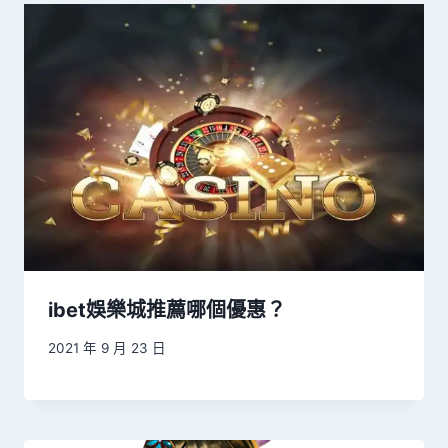
評
鑑
網
ibet娛樂城推薦哪個優惠？
By
2021 年 9 月 23 日
台
灣
博
弈