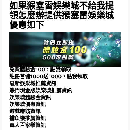
如果猴塞雷娛樂城不給我提
領怎麼辦提供猴塞雷娛樂城
優惠如下
免費體驗金100，點我領取
註冊首儲1000送1000，點我領取
最新娛樂城推薦資訊
熱門現金版娛樂城推薦資訊
娛樂城體驗金資訊
娛樂城優惠資訊
遊戲賺錢資訊
捕魚機推薦資訊
真人百家樂資訊