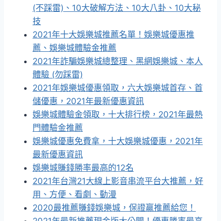
(不踩雷)、10大破解方法、10大八卦、10大秘
技
2021年十大娛樂城推薦名單！娛樂城優惠推
薦、娛樂城體驗金推薦
2021年詐騙娛樂城總整理、黑網娛樂城、本人
體驗 (勿踩雷)
2021年娛樂城優惠領取，六大娛樂城首存、首
儲優惠，2021年最新優惠資訊
娛樂城體驗金領取，十大排行榜，2021年最熱
門體驗金推薦
娛樂城優惠免費拿，十大娛樂城優惠，2021年
最新優惠資訊
娛樂城賺錢勝率最高的12名
2021年台灣21大線上影音串流平台大推薦，好
用、方便、看劇、動漫
2020最推薦賺錢娛樂城，保證贏推薦給您！
2021年最新推薦現金版大公開！優惠勝率最高