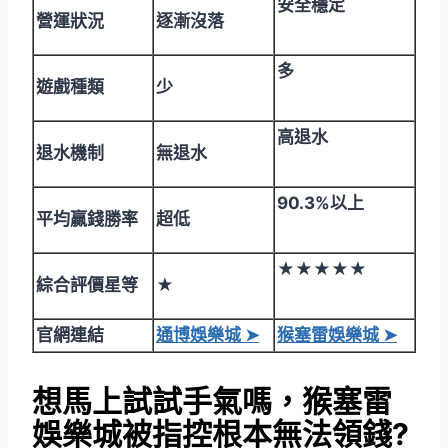
安全穩定
營運狀況
逐漸沒落
多
遊戲種類
少
高退水
退水機制
無退水
90.3%以上
平均贏錢勝率
超低
★★★★★
綜合評價星等
★
官網連結
通博娛樂城 ➤
猴塞雷娛樂城 ➤
想馬上試試手氣嗎，猴塞雷
娛樂城被指控根本無法領錢?