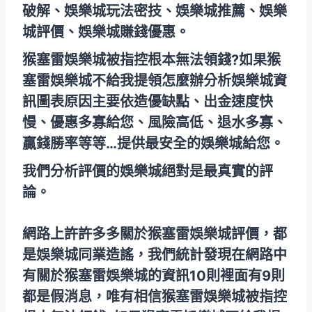
破解、娛樂城玩法密技、娛樂城推薦、娛樂
城評價、娛樂城賺錢優惠。
猴塞雷娛樂城被指控根本無法領錢?如果猴
塞雷娛樂城不給我提領怎麼辦分析娛樂城資
訊圖表原因主要依造優缺點、出金速度快
慢、優惠多寡給您、風險高低、退水多寡、
贏錢勝率等等…提供最安全的娛樂城給您。
我們分析評價的娛樂城絕對是最真實的評
論。
網路上許許多多關於猴塞雷娛樂城評價，都
是娛樂城同業造謠，我們統計發現在網路中
有關於猴塞雷娛樂城的資訊10則裡面有9則
都是假消息，唯有相信猴塞雷娛樂城被指控