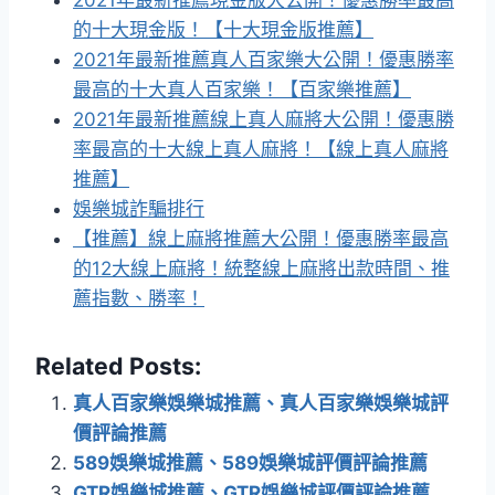
的十大現金版！【十大現金版推薦】
2021年最新推薦真人百家樂大公開！優惠勝率
最高的十大真人百家樂！【百家樂推薦】
2021年最新推薦線上真人麻將大公開！優惠勝
率最高的十大線上真人麻將！【線上真人麻將
推薦】
娛樂城詐騙排行
【推薦】線上麻將推薦大公開！優惠勝率最高
的12大線上麻將！統整線上麻將出款時間、推
薦指數、勝率！
Related Posts:
真人百家樂娛樂城推薦、真人百家樂娛樂城評
價評論推薦
589娛樂城推薦、589娛樂城評價評論推薦
GTR娛樂城推薦、GTR娛樂城評價評論推薦