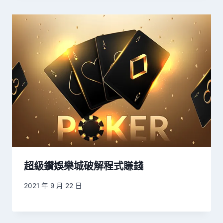
弈
評
鑑
網
超級鑽娛樂城破解程式賺錢
By
2021 年 9 月 22 日
台
灣
博