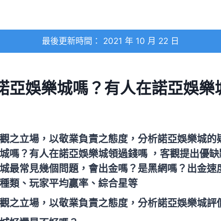
最後更新時間： 2021 年 10 月 22 日
諾亞娛樂城嗎？有人在諾亞娛樂
觀之立場，以敬業負責之態度，分析諾亞娛樂城的疑
城嗎？有人在諾亞娛樂城領過錢嗎 ，客觀提出優缺
城最常見幾個問題，會出金嗎？是黑網嗎？出金速
種類、玩家平均贏率、綜合星等
觀之立場，以敬業負責之態度，分析諾亞娛樂城評