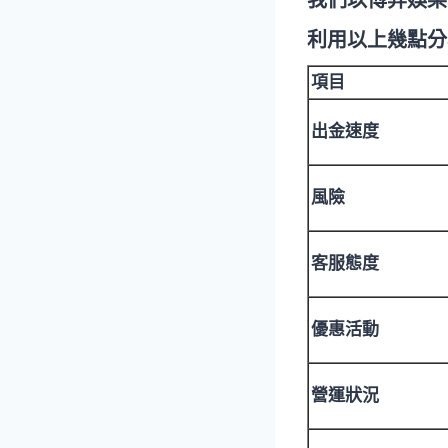
利用以上幾點分
項目
出金速度
風險
客服態度
優惠活動
營運狀況