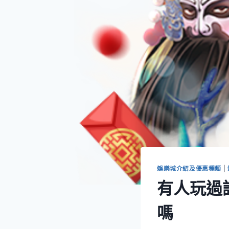
娛樂城介紹及優惠種類
|
有人玩過
嗎