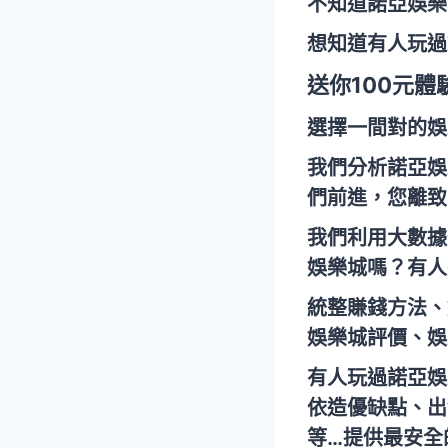
不知道諾亞娛樂
想知道有人玩過
送你100元體
選擇一間對的娛
我們分析諾亞娛
們前進，您離致
我們利用大數據
娛樂城嗎？有人
統整賺錢方法、
娛樂城評價、娛
有人玩過諾亞娛
依造優缺點、出
等…提供最安全