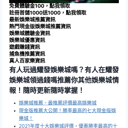
免費體驗金100，點我領取
註冊首儲1000送1000，點我領取
最新娛樂城推薦資訊
熱門現金版娛樂城推薦資訊
娛樂城體驗金資訊
娛樂城優惠資訊
遊戲賺錢資訊
捕魚機推薦資訊
真人百家樂資訊
有人玩過耀發娛樂城嗎？有人在耀發
娛樂城領過錢嗎推薦你其他娛樂城情
報！隨時更新隨時掌握！
娛樂城推薦、最推薦評價最高娛樂城
現金版推薦大公開！勝率最高的七大現金版娛
樂城！
2021年度十大娛樂城評價，優惠勝率最高的十