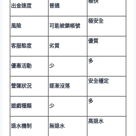
極快
出金速度
普通
極安全
風險
可能被鎖帳號
優質
客服態度
劣質
多
優惠活動
少
安全穩定
營運狀況
逐漸沒落
多
遊戲種類
少
高退水
退水機制
無退水