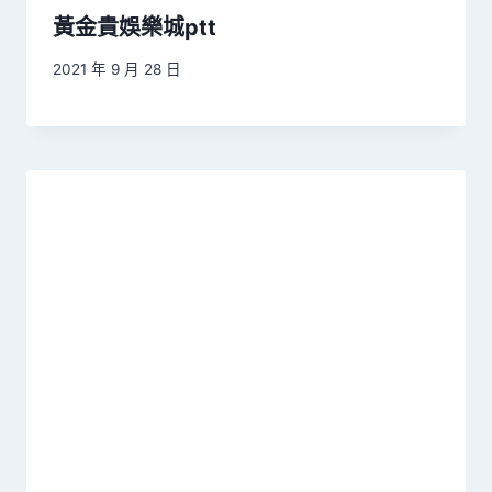
黃金貴娛樂城ptt
By
2021 年 9 月 28 日
台
灣
博
弈
評
鑑
網