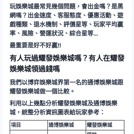
玩娛樂城最常見幾個問題，會出金嗎？是黑
網嗎？出金速度、客服態度、優惠活動、遊
戲種類、退水機制、評價星等、玩家平均贏
率、風險、營運狀況、綜合星等…
最重要是好不好贏!!
有人玩過耀發娛樂城嗎？有人在耀發
娛樂城領過錢嗎
我們以博弈娛樂城界第一名的通博娛樂城跟
耀發娛樂城做一個比較。
利用以上幾點分析耀發娛樂城及通博娛樂
城，統整分析資訊圖表給玩家參考：
項目
通博娛樂城
耀發娛樂城