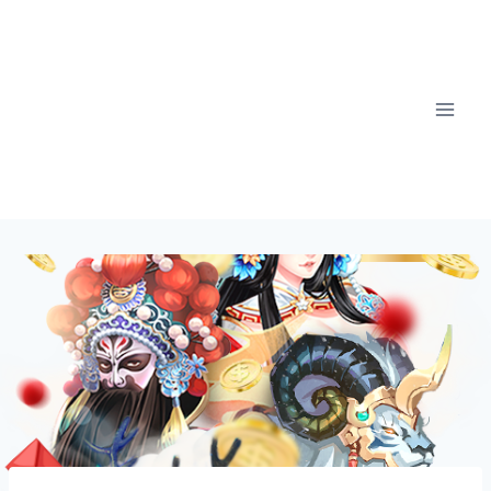
Skip
to
content