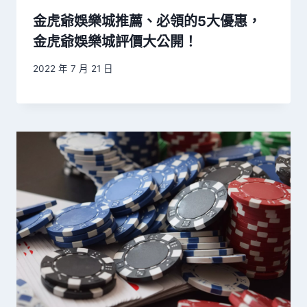
金虎爺娛樂城推薦、必領的5大優惠，
金虎爺娛樂城評價大公開！
By
2022 年 7 月 21 日
台
灣
博
弈
評
鑑
網