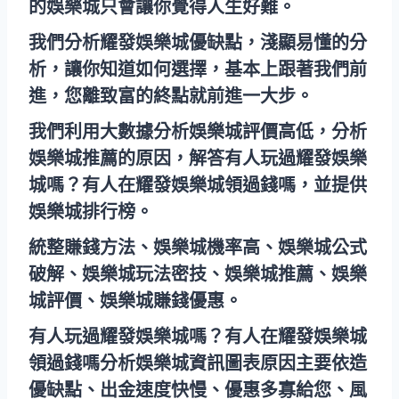
的娛樂城只會讓你覺得人生好難。
我們分析耀發娛樂城優缺點，淺顯易懂的分
析，讓你知道如何選擇，基本上跟著我們前
進，您離致富的終點就前進一大步。
我們利用大數據分析娛樂城評價高低，分析
娛樂城推薦的原因，解答有人玩過耀發娛樂
城嗎？有人在耀發娛樂城領過錢嗎，並提供
娛樂城排行榜。
統整賺錢方法、娛樂城機率高、娛樂城公式
破解、娛樂城玩法密技、娛樂城推薦、娛樂
城評價、娛樂城賺錢優惠。
有人玩過耀發娛樂城嗎？有人在耀發娛樂城
領過錢嗎分析娛樂城資訊圖表原因主要依造
優缺點、出金速度快慢、優惠多寡給您、風