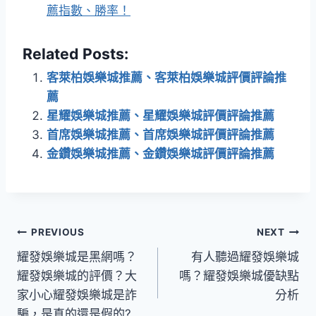
薦指數、勝率！
Related Posts:
客萊柏娛樂城推薦、客萊柏娛樂城評價評論推
薦
星耀娛樂城推薦、星耀娛樂城評價評論推薦
首席娛樂城推薦、首席娛樂城評價評論推薦
金鑽娛樂城推薦、金鑽娛樂城評價評論推薦
文
PREVIOUS
NEXT
耀發娛樂城是黑網嗎？
有人聽過耀發娛樂城
章
耀發娛樂城的評價？大
嗎？耀發娛樂城優缺點
導
家小心耀發娛樂城是詐
分析
騙，是真的還是假的?