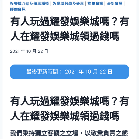
娛樂城介紹及優惠種類
|
娛樂城教學及優惠
|
推薦資訊
|
最新資訊
|
評鑑資訊
有人玩過耀發娛樂城嗎？有
人在耀發娛樂城領過錢嗎
By
2021 年 10 月 22 日
台
灣
博
最後更新時間： 2021 年 10 月 22 日
弈
評
鑑
網
有人玩過耀發娛樂城嗎？有
人在耀發娛樂城領過錢嗎
我們秉持獨立客觀之立場，以敬業負責之態