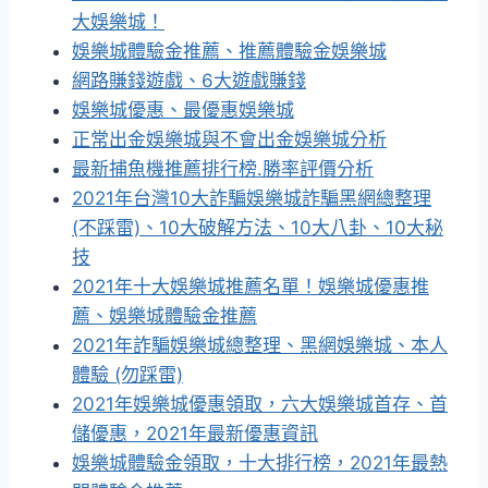
大娛樂城！
娛樂城體驗金推薦、推薦體驗金娛樂城
網路賺錢遊戲、6大遊戲賺錢
娛樂城優惠、最優惠娛樂城
正常出金娛樂城與不會出金娛樂城分析
最新捕魚機推薦排行榜.勝率評價分析
2021年台灣10大詐騙娛樂城詐騙黑網總整理
(不踩雷)、10大破解方法、10大八卦、10大秘
技
2021年十大娛樂城推薦名單！娛樂城優惠推
薦、娛樂城體驗金推薦
2021年詐騙娛樂城總整理、黑網娛樂城、本人
體驗 (勿踩雷)
2021年娛樂城優惠領取，六大娛樂城首存、首
儲優惠，2021年最新優惠資訊
娛樂城體驗金領取，十大排行榜，2021年最熱