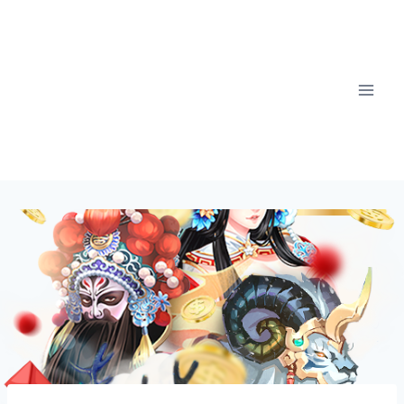
Skip
to
content