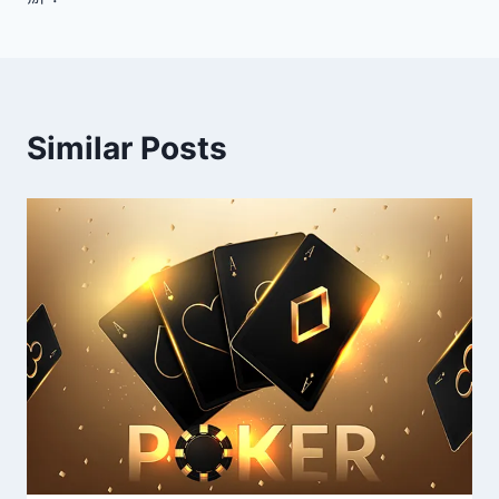
覽
Similar Posts