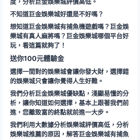
度，分析巨金娛樂城評價高低。
不知道巨金娛樂城好還是不好嗎？
想知道巨金娛樂城有捕魚機遊戲嗎？巨金娛
樂城有真人麻將嗎？巨金娛樂城哪個平台好
玩，看這篇就夠了！
送你100元體驗金
選擇一間對的娛樂城會讓你發大財，選擇錯
的娛樂城只會讓你覺得人生好難。
我們分析巨金娛樂城優缺點，淺顯易懂的分
析，讓你知道如何選擇，基本上跟著我們前
進，您離致富的終點就前進一大步。
我們利用大數據分析娛樂城評價高低，分析
娛樂城推薦的原因，解答巨金娛樂城有捕魚