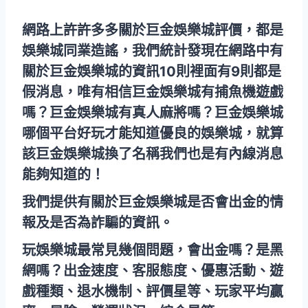
網路上許許多多關於巨金娛樂城評價，都是
娛樂城同業造謠，我們統計發現在網路中有
關於巨金娛樂城的資訊10則裡面有9則都是
假消息，唯有相信巨金娛樂城有捕魚機遊戲
嗎？巨金娛樂城有真人麻將嗎？巨金娛樂城
哪個平台好玩才能知道優良的娛樂城，就算
該巨金娛樂城換了名稱我們也是有內線消息
能夠知道的！
我們提供有關於巨金娛樂城是否會出金的情
報及是否為詐騙的資訊。
玩娛樂城最常見幾個問題，會出金嗎？是黑
網嗎？出金速度、客服態度、優惠活動、遊
戲種類、退水機制、評價星等、玩家平均贏