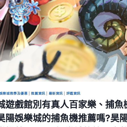
娛樂城教學及優惠
|
推薦資訊
|
最新資訊
|
評鑑資訊
城遊戲館別有真人百家樂、捕魚
昊陽娛樂城的捕魚機推薦嗎?昊