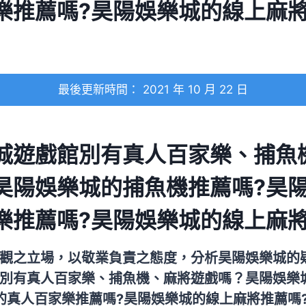
樂推薦嗎?昊陽娛樂城的線上麻將
最後更新時間： 2021 年 10 月 22 日
城遊戲館別有真人百家樂、捕魚
昊陽娛樂城的捕魚機推薦嗎?昊
樂推薦嗎?昊陽娛樂城的線上麻將
觀之立場，以敬業負責之態度，分析昊陽娛樂城的疑
別有真人百家樂、捕魚機、麻將遊戲嗎？昊陽娛樂
的真人百家樂推薦嗎?昊陽娛樂城的線上麻將推薦嗎?