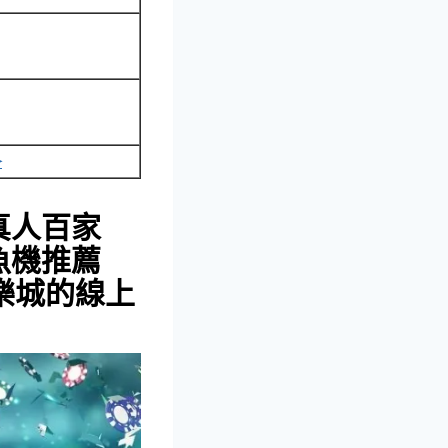
➤
真人百家
魚機推薦
樂城的線上