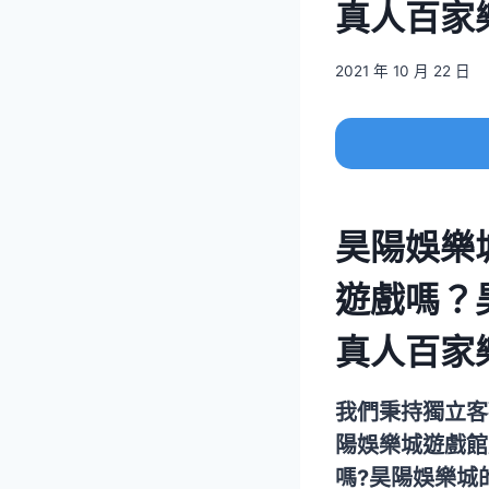
真人百家
By
2021 年 10 月 22 日
台
灣
博
弈
評
鑑
網
昊陽娛樂
遊戲嗎？
真人百家
我們秉持獨立客
陽娛樂城遊戲館
嗎?昊陽娛樂城