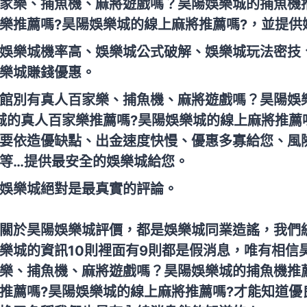
家樂、捕魚機、麻將遊戲嗎？昊陽娛樂城的捕魚機
樂推薦嗎?昊陽娛樂城的線上麻將推薦嗎?，並提供
娛樂城機率高、娛樂城公式破解、娛樂城玩法密技
樂城賺錢優惠。
館別有真人百家樂、捕魚機、麻將遊戲嗎？昊陽娛
城的真人百家樂推薦嗎?昊陽娛樂城的線上麻將推薦
要依造優缺點、出金速度快慢、優惠多寡給您、風
等…提供最安全的娛樂城給您。
娛樂城絕對是最真實的評論。
關於昊陽娛樂城評價，都是娛樂城同業造謠，我們
樂城的資訊10則裡面有9則都是假消息，唯有相信
樂、捕魚機、麻將遊戲嗎？昊陽娛樂城的捕魚機推
推薦嗎?昊陽娛樂城的線上麻將推薦嗎?才能知道優