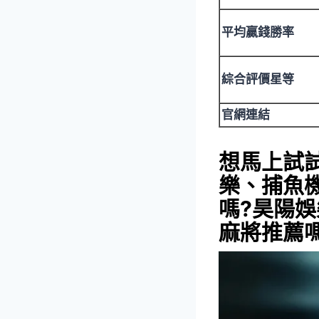
平均贏錢勝率
綜合評價星等
官網連結
想馬上試
樂、捕魚
嗎?昊陽
麻將推薦