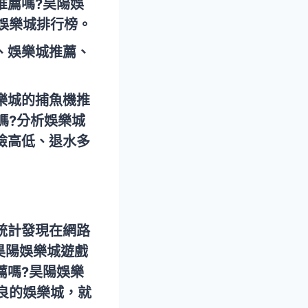
推薦嗎?昊陽娛
娛樂城排行榜。
、娛樂城推薦、
樂城的捕魚機推
嗎?分析娛樂城
險高低、退水多
統計發現在網路
昊陽娛樂城遊戲
薦嗎?昊陽娛樂
良的娛樂城，就