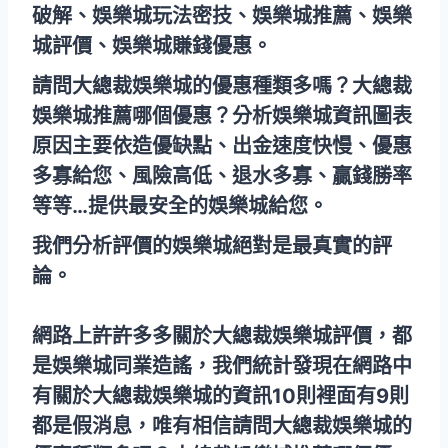
破解、娛樂城玩法密技、娛樂城推薦、娛樂
城評價、娛樂城賺錢優惠。
請問大總裁娛樂城的優惠種類多嗎？大總裁
娛樂城推薦哪個優惠？分析娛樂城資訊圖表
原因主要依造優缺點、出金速度快慢、優惠
多寡給您、風險高低、退水多寡、贏錢勝率
等等…提供最安全的娛樂城給您。
我們分析評價的娛樂城絕對是最真實的評
論。
網路上許許多多關於大總裁娛樂城評價，都
是娛樂城同業造謠，我們統計發現在網路中
有關於大總裁娛樂城的資訊10則裡面有9則
都是假消息，唯有相信請問大總裁娛樂城的