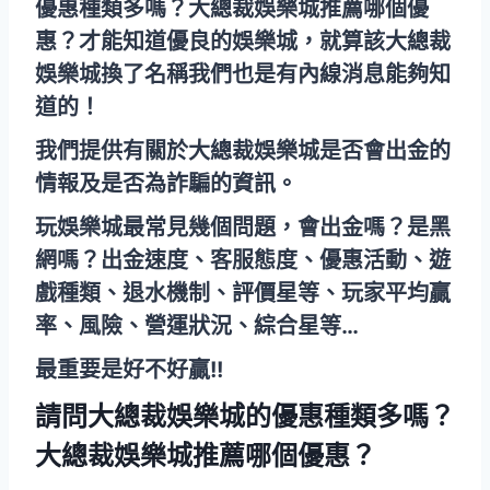
優惠種類多嗎？大總裁娛樂城推薦哪個優
惠？才能知道優良的娛樂城，就算該大總裁
娛樂城換了名稱我們也是有內線消息能夠知
道的！
我們提供有關於大總裁娛樂城是否會出金的
情報及是否為詐騙的資訊。
玩娛樂城最常見幾個問題，會出金嗎？是黑
網嗎？出金速度、客服態度、優惠活動、遊
戲種類、退水機制、評價星等、玩家平均贏
率、風險、營運狀況、綜合星等…
最重要是好不好贏!!
請問大總裁娛樂城的優惠種類多嗎？
大總裁娛樂城推薦哪個優惠？