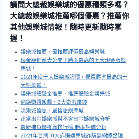
請問大總裁娛樂城的優惠種類多嗎？
大總裁娛樂城推薦哪個優惠？推薦你
其他娛樂城情報！隨時更新隨時掌
握！
娛樂城推薦、最推薦評價最高娛樂城
現金版推薦大公開！勝率最高的七大現金版娛
樂城！
2021年度十大娛樂城評價，優惠勝率最高的十
大娛樂城！
娛樂城體驗金推薦、推薦體驗金娛樂城
網路賺錢遊戲、6大遊戲賺錢
娛樂城優惠、最優惠娛樂城
正常出金娛樂城與不會出金娛樂城分析
最新捕魚機推薦排行榜.勝率評價分析
2021年台灣10大詐騙娛樂城詐騙黑網總整理