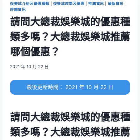
娛樂城介紹及優惠種類
|
娛樂城教學及優惠
|
推薦資訊
|
最新資訊
|
評鑑資訊
請問大總裁娛樂城的優惠種
類多嗎？大總裁娛樂城推薦
哪個優惠？
By
2021 年 10 月 22 日
台
灣
博
最後更新時間： 2021 年 10 月 22 日
弈
評
鑑
網
請問大總裁娛樂城的優惠種
類多嗎？大總裁娛樂城推薦