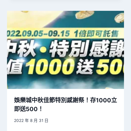
博
弈
評
鑑
網
娛樂城中秋佳節特別感謝祭！存1000立
即送500！
By
2022 年 8 月 31 日
台