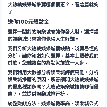
大總裁娛樂城推薦哪個優惠？，看這篇就夠
了！
送你100元體驗金
選擇一間對的娛樂城會讓你發大財，選擇錯
的娛樂城只會讓你覺得人生好難。
我們分析大總裁娛樂城優缺點，淺顯易懂的
分析，讓你知道如何選擇，基本上跟著我們
前進，您離致富的終點就前進一大步。
我們利用大數據分析娛樂城評價高低，分析
娛樂城推薦的原因，解答請問大總裁娛樂城
的優惠種類多嗎？大總裁娛樂城推薦哪個優
惠？，並提供娛樂城排行榜。
統整賺錢方法、娛樂城機率高、娛樂城公式