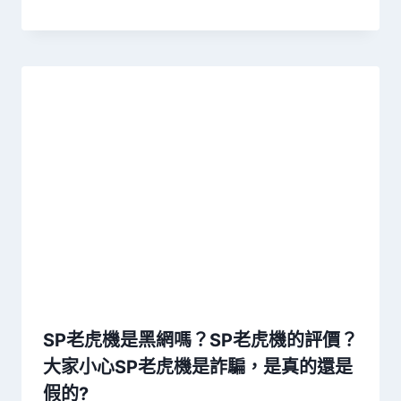
台
灣
博
弈
評
鑑
網
SP老虎機是黑網嗎？SP老虎機的評價？
大家小心SP老虎機是詐騙，是真的還是
假的?