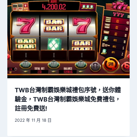
評
鑑
網
TWB台灣制霸娛樂城禮包序號，送你體
驗金，TWB台灣制霸娛樂城免費禮包，
註冊免費送!
By
2022 年 11 月 18 日
台
灣