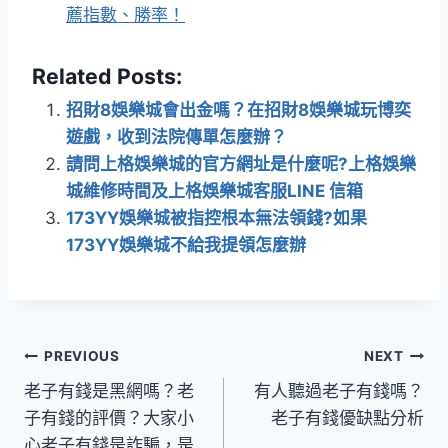
薦指數、勝率！
Related Posts:
招財8娛樂城會出金嗎？在招財8娛樂城玩博奕
遊戲，收到法院傳單怎麼辦？
請問上格娛樂城的官方網址是什麼呢?上格娛樂
城維修時間及上格娛樂城客服LINE 信箱
173YY娛樂城被指控根本無法領錢?如果
173YY娛樂城不給我提領怎麼辦
文
PREVIOUS
NEXT
老子有錢是黑網嗎？老
有人聽過老子有錢嗎？
章
子有錢的評價？大家小
老子有錢優缺點分析
導
心老子有錢是詐騙，是