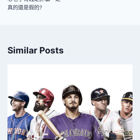
真的還是假的?
覽
Similar Posts