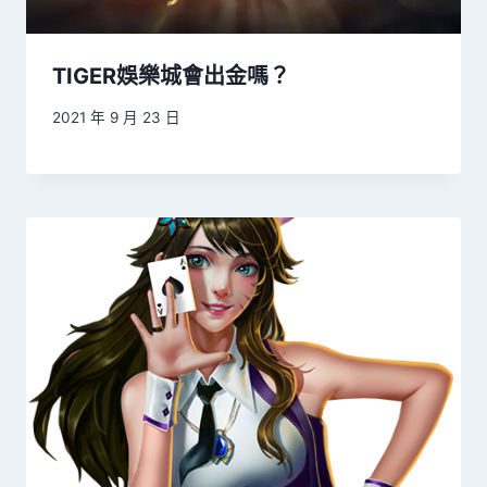
TIGER娛樂城會出金嗎？
By
2021 年 9 月 23 日
台
灣
博
弈
評
鑑
網