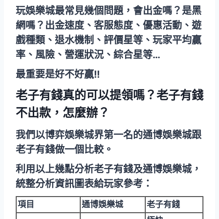
玩娛樂城最常見幾個問題，會出金嗎？是黑
網嗎？出金速度、客服態度、優惠活動、遊
戲種類、退水機制、評價星等、玩家平均贏
率、風險、營運狀況、綜合星等…
最重要是好不好贏!!
老子有錢真的可以提領嗎？老子有錢
不出款，怎麼辦？
我們以博弈娛樂城界第一名的通博娛樂城跟
老子有錢做一個比較。
利用以上幾點分析老子有錢及通博娛樂城，
統整分析資訊圖表給玩家參考：
項目
通博娛樂城
老子有錢