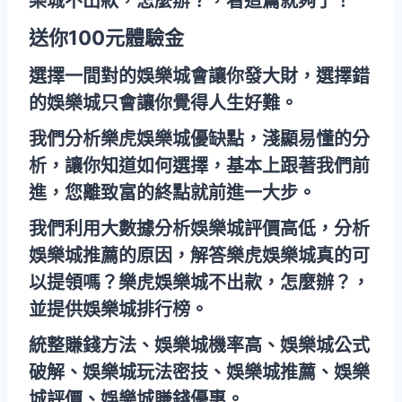
樂城不出款，怎麼辦？，看這篇就夠了！
送你100元體驗金
選擇一間對的娛樂城會讓你發大財，選擇錯
的娛樂城只會讓你覺得人生好難。
我們分析樂虎娛樂城優缺點，淺顯易懂的分
析，讓你知道如何選擇，基本上跟著我們前
進，您離致富的終點就前進一大步。
我們利用大數據分析娛樂城評價高低，分析
娛樂城推薦的原因，解答樂虎娛樂城真的可
以提領嗎？樂虎娛樂城不出款，怎麼辦？，
並提供娛樂城排行榜。
統整賺錢方法、娛樂城機率高、娛樂城公式
破解、娛樂城玩法密技、娛樂城推薦、娛樂
城評價、娛樂城賺錢優惠。