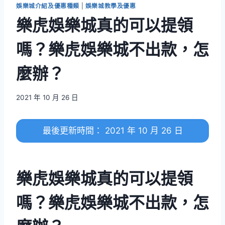
娛樂城介紹及優惠種類
|
娛樂城教學及優惠
樂虎娛樂城真的可以提領
嗎？樂虎娛樂城不出款，怎
麼辦？
By
2021 年 10 月 26 日
台
灣
博
最後更新時間： 2021 年 10 月 26 日
弈
評
鑑
網
樂虎娛樂城真的可以提領
嗎？樂虎娛樂城不出款，怎