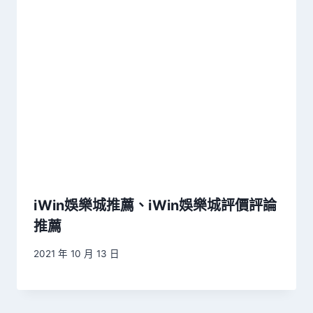
評
鑑
網
iWin娛樂城推薦、iWin娛樂城評價評論
推薦
By
2021 年 10 月 13 日
台
灣
博
弈