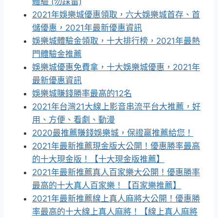
體驗 (勿踩雷)
2021年娛樂城優惠領取，六大娛樂城首存、首
儲優惠，2021年最新優惠資訊
娛樂城體驗金領取，十大排行榜，2021年最熱
門體驗金推薦
娛樂城優惠免費拿，十大娛樂城優惠，2021年
最新優惠資訊
娛樂城賺錢勝率最高的12名
2021年台灣21大線上影音串流平台大推薦，好
用、方便、看劇、動漫
2020最推薦賺錢娛樂城，保證贏推薦給您！
2021年最新推薦現金版大公開！優惠勝率最高
的十大現金版！【十大現金版推薦】
2021年最新推薦真人百家樂大公開！優惠勝率
最高的十大真人百家樂！【百家樂推薦】
2021年最新推薦線上真人麻將大公開！優惠勝
率最高的十大線上真人麻將！【線上真人麻將