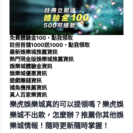
免費體驗金100，點我領取
註冊首儲1000送1000，點我領取
最新娛樂城推薦資訊
熱門現金版娛樂城推薦資訊
娛樂城體驗金資訊
娛樂城優惠資訊
遊戲賺錢資訊
捕魚機推薦資訊
真人百家樂資訊
樂虎娛樂城真的可以提領嗎？樂虎娛
樂城不出款，怎麼辦？推薦你其他娛
樂城情報！隨時更新隨時掌握！