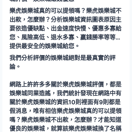
樂虎娛樂城真的可以提領嗎？樂虎娛樂城不
出款，怎麼辦？分析娛樂城資訊圖表原因主
要依造優缺點、出金速度快慢、優惠多寡給
您、風險高低、退水多寡、贏錢勝率等等…
提供最安全的娛樂城給您。
我們分析評價的娛樂城絕對是最真實的評
論。
網路上許許多多關於樂虎娛樂城評價，都是
娛樂城同業造謠，我們統計發現在網路中有
關於樂虎娛樂城的資訊10則裡面有9則都是
假消息，唯有相信樂虎娛樂城真的可以提領
嗎？樂虎娛樂城不出款，怎麼辦？才能知道
優良的娛樂城，就算該樂虎娛樂城換了名稱