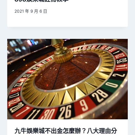
By
2021 年 9 月 6 日
台
灣
博
弈
評
鑑
網
九牛娛樂城不出金怎麼辦？八大理由分