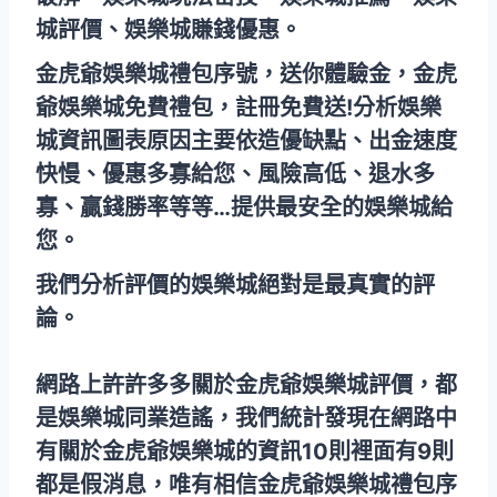
城評價、娛樂城賺錢優惠。
金虎爺娛樂城禮包序號，送你體驗金，金虎
爺娛樂城免費禮包，註冊免費送!分析娛樂
城資訊圖表原因主要依造優缺點、出金速度
快慢、優惠多寡給您、風險高低、退水多
寡、贏錢勝率等等…提供最安全的娛樂城給
您。
我們分析評價的娛樂城絕對是最真實的評
論。
網路上許許多多關於金虎爺娛樂城評價，都
是娛樂城同業造謠，我們統計發現在網路中
有關於金虎爺娛樂城的資訊10則裡面有9則
都是假消息，唯有相信金虎爺娛樂城禮包序