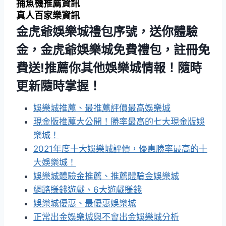
捕魚機推薦資訊
真人百家樂資訊
金虎爺娛樂城禮包序號，送你體驗
金，金虎爺娛樂城免費禮包，註冊免
費送!推薦你其他娛樂城情報！隨時
更新隨時掌握！
娛樂城推薦、最推薦評價最高娛樂城
現金版推薦大公開！勝率最高的七大現金版娛
樂城！
2021年度十大娛樂城評價，優惠勝率最高的十
大娛樂城！
娛樂城體驗金推薦、推薦體驗金娛樂城
網路賺錢遊戲、6大遊戲賺錢
娛樂城優惠、最優惠娛樂城
正常出金娛樂城與不會出金娛樂城分析