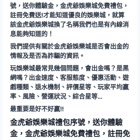
號，送你體驗金，金虎爺娛樂城免費禮包，
註冊免費送!才能知道優良的娛樂城，就算
該金虎爺娛樂城換了名稱我們也是有內線消
息能夠知道的！
我們提供有關於金虎爺娛樂城是否會出金的
情報及是否為詐騙的資訊。
玩娛樂城最常見幾個問題，會出金嗎？是黑
網嗎？出金速度、客服態度、優惠活動、遊
戲種類、退水機制、評價星等、玩家平均贏
率、風險、營運狀況、綜合星等…
最重要是好不好贏!!
金虎爺娛樂城禮包序號，送你體驗
金，金虎爺娛樂城免費禮包，註冊免