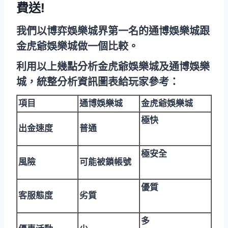
費送!
我們以博弈娛樂城界第一名的通博娛樂城跟
金虎爺娛樂城做一個比較。
利用以上幾點分析金虎爺娛樂城及通博娛樂
城，統整分析資訊圖表給玩家參考：
項目
通博娛樂城
金虎爺娛樂城
極快
出金速度
普通
極安全
風險
可能被鎖帳號
優質
客服態度
劣質
多