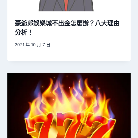
豪爺郎娛樂城不出金怎麼辦？八大理由
分析！
By
2021 年 10 月 7 日
台
灣
博
弈
評
鑑
網