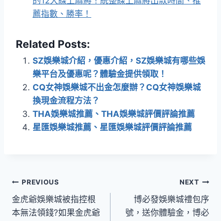
的12大線上麻將！統整線上麻將出款時間、推
薦指數、勝率！
Related Posts:
SZ娛樂城介紹，優惠介紹，SZ娛樂城有哪些娛
樂平台及優惠呢？體驗金提供領取！
CQ女神娛樂城不出金怎麼辦？CQ女神娛樂城
換現金流程方法？
THA娛樂城推薦、THA娛樂城評價評論推薦
星匯娛樂城推薦、星匯娛樂城評價評論推薦
文
PREVIOUS
NEXT
金虎爺娛樂城被指控根
博必發娛樂城禮包序
章
本無法領錢?如果金虎爺
號，送你體驗金，博必