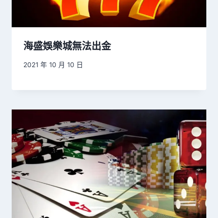
海盛娛樂城無法出金
By
2021 年 10 月 10 日
台
灣
博
弈
評
鑑
網