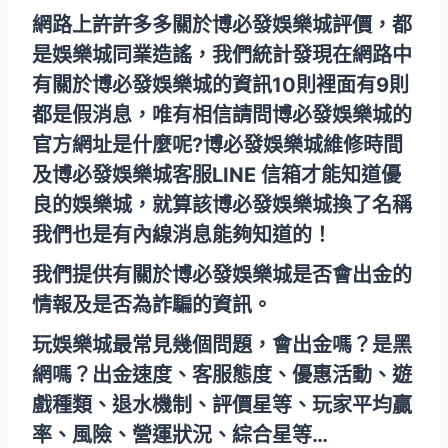
網路上許許多多關於博必發娛樂城評價，都
是娛樂城同業造謠，我們統計發現在網路中
有關於博必發娛樂城的資訊10則裡面有9則
都是假消息，唯有相信請問博必發娛樂城的
官方網址是什麼呢?博必發娛樂城維修時間
及博必發娛樂城客服LINE 信箱才能知道優
良的娛樂城，就算該博必發娛樂城換了名稱
我們也是有內線消息能夠知道的！
我們提供有關於博必發娛樂城是否會出金的
情報及是否為詐騙的資訊。
玩娛樂城最常見幾個問題，會出金嗎？是黑
網嗎？出金速度、客服態度、優惠活動、遊
戲種類、退水機制、評價星等、玩家平均贏
率、風險、營運狀況、綜合星等…