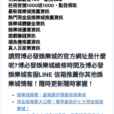
註冊首儲1000送1000，點我領取
最新娛樂城推薦資訊
熱門現金版娛樂城推薦資訊
娛樂城體驗金資訊
娛樂城優惠資訊
遊戲賺錢資訊
捕魚機推薦資訊
真人百家樂資訊
請問博必發娛樂城的官方網址是什麼
呢?博必發娛樂城維修時間及博必發
娛樂城客服LINE 信箱推薦你其他娛
樂城情報！隨時更新隨時掌握！
娛樂城推薦、最推薦評價最高娛樂城
現金版推薦大公開！勝率最高的七大現金版娛
樂城！