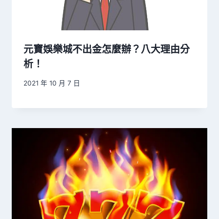
元寶娛樂城不出金怎麼辦？八大理由分
析！
By
2021 年 10 月 7 日
台
灣
博
弈
評
鑑
網