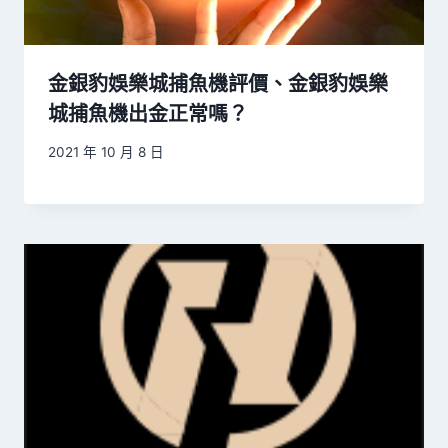
金銀豹娛樂城捕魚機評價、金銀豹娛樂
城捕魚機出金正常嗎？
By
2021 年 10 月 8 日
台
灣
博
弈
評
鑑
網