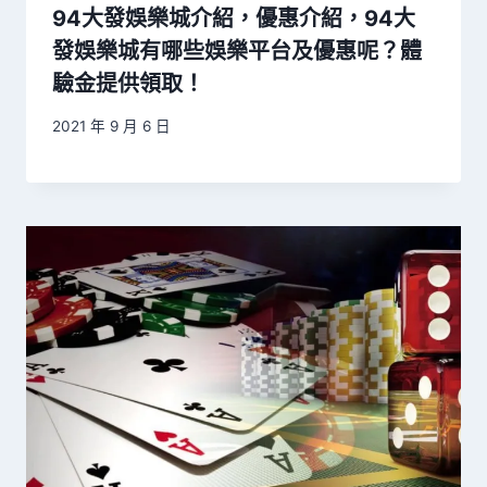
94大發娛樂城介紹，優惠介紹，94大
發娛樂城有哪些娛樂平台及優惠呢？體
驗金提供領取！
By
2021 年 9 月 6 日
台
灣
博
弈
評
鑑
網