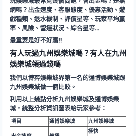
玩娛樂城最常見幾個問題，會出金嗎？是黑
網嗎？出金速度、客服態度、優惠活動、遊
戲種類、退水機制、評價星等、玩家平均贏
率、風險、營運狀況、綜合星等…
最重要是好不好贏!!
有人玩過九州娛樂城嗎？有人在九州
娛樂城領過錢嗎
我們以博弈娛樂城界第一名的通博娛樂城跟
九州娛樂城做一個比較。
利用以上幾點分析九州娛樂城及通博娛樂
城，統整分析資訊圖表給玩家參考：
項目
通博娛樂城
九州娛樂城
極快