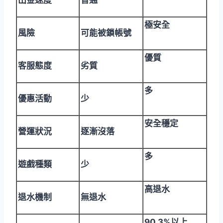
出金速度
普通
極安全
風險
可能被鎖帳號
優質
客服態度
劣質
多
優惠活動
少
安全穩定
營運狀況
逐漸沒落
多
遊戲種類
少
高退水
退水機制
無退水
90.3%以上