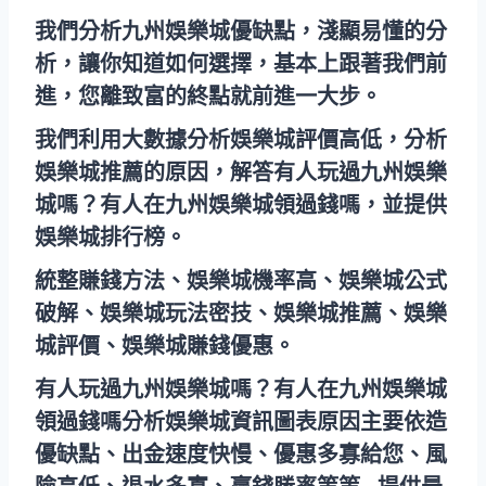
我們分析九州娛樂城優缺點，淺顯易懂的分
析，讓你知道如何選擇，基本上跟著我們前
進，您離致富的終點就前進一大步。
我們利用大數據分析娛樂城評價高低，分析
娛樂城推薦的原因，解答有人玩過九州娛樂
城嗎？有人在九州娛樂城領過錢嗎，並提供
娛樂城排行榜。
統整賺錢方法、娛樂城機率高、娛樂城公式
破解、娛樂城玩法密技、娛樂城推薦、娛樂
城評價、娛樂城賺錢優惠。
有人玩過九州娛樂城嗎？有人在九州娛樂城
領過錢嗎分析娛樂城資訊圖表原因主要依造
優缺點、出金速度快慢、優惠多寡給您、風