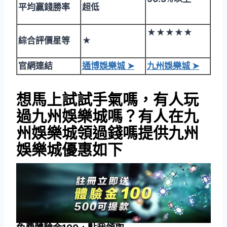
平均贏錢勝率
超低
★★★★★
綜合評價星等
★
官網連結
通博娛樂城 ➤
九州娛樂城 ➤
想馬上試試手氣嗎，有人玩
過九州娛樂城嗎？有人在九
州娛樂城領過錢嗎提供九州
娛樂城優惠如下