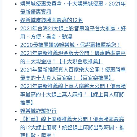
娛樂城優惠免費拿，十大娛樂城優惠，2021年
最新優惠資訊
娛樂城賺錢勝率最高的12名
2021年台灣21大線上影音串流平台大推薦，好
用、方便、看劇、動漫
2020最推薦賺錢娛樂城，保證贏推薦給您！
2021年最新推薦現金版大公開！優惠勝率最高
的十大現金版！【十大現金版推薦】
2021年最新推薦真人百家樂大公開！優惠勝率
最高的十大真人百家樂！【百家樂推薦】
2021年最新推薦線上真人麻將大公開！優惠勝
率最高的十大線上真人麻將！【線上真人麻將
推薦】
娛樂城詐騙排行
【推薦】線上麻將推薦大公開！優惠勝率最高
的12大線上麻將！統整線上麻將出款時間、推
薦指數、勝率！