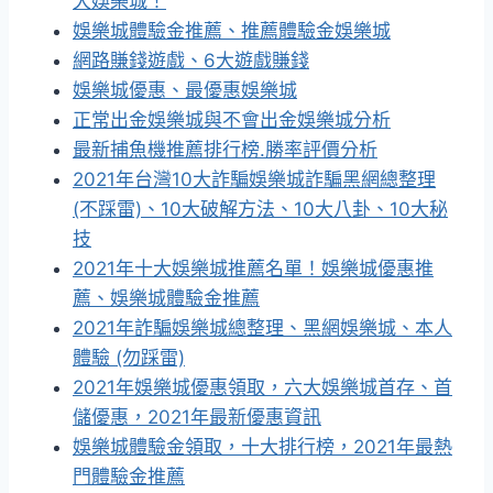
大娛樂城！
娛樂城體驗金推薦、推薦體驗金娛樂城
網路賺錢遊戲、6大遊戲賺錢
娛樂城優惠、最優惠娛樂城
正常出金娛樂城與不會出金娛樂城分析
最新捕魚機推薦排行榜.勝率評價分析
2021年台灣10大詐騙娛樂城詐騙黑網總整理
(不踩雷)、10大破解方法、10大八卦、10大秘
技
2021年十大娛樂城推薦名單！娛樂城優惠推
薦、娛樂城體驗金推薦
2021年詐騙娛樂城總整理、黑網娛樂城、本人
體驗 (勿踩雷)
2021年娛樂城優惠領取，六大娛樂城首存、首
儲優惠，2021年最新優惠資訊
娛樂城體驗金領取，十大排行榜，2021年最熱
門體驗金推薦