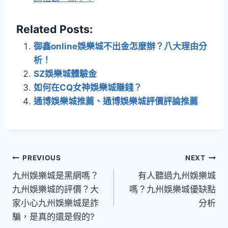
Related Posts:
御鑫online娛樂城不出金怎麼辦？八大理由分
析！
SZ娛樂城體驗金
如何在CQ女神娛樂城賺錢？
通博娛樂城推薦、通博娛樂城評價評論推薦
文
PREVIOUS
NEXT
九州娛樂城是黑網嗎？
有人聽過九州娛樂城
章
九州娛樂城的評價？大
嗎？九州娛樂城優缺點
導
家小心九州娛樂城是詐
分析
騙，是真的還是假的?
覽