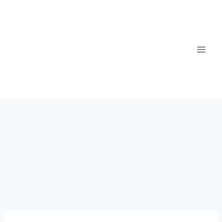
Skip
to
content