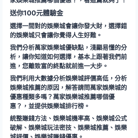
家娛樂城推薦哪個優惠？，看這篇就夠了！
送你100元體驗金
選擇一間對的娛樂城會讓你發大財，選擇錯
的娛樂城只會讓你覺得人生好難。
我們分析萬家娛樂城優缺點，淺顯易懂的分
析，讓你知道如何選擇，基本上跟著我們前
進，您離致富的終點就前進一大步。
我們利用大數據分析娛樂城評價高低，分析
娛樂城推薦的原因，解答請問萬家娛樂城的
優惠種類多嗎？萬家娛樂城推薦哪個優
惠？，並提供娛樂城排行榜。
統整賺錢方法、娛樂城機率高、娛樂城公式
破解、娛樂城玩法密技、娛樂城推薦、娛樂
城評價、娛樂城賺錢優惠。