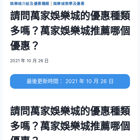
娛樂城介紹及優惠種類
|
娛樂城教學及優惠
請問萬家娛樂城的優惠種類
多嗎？萬家娛樂城推薦哪個
優惠？
By
2021 年 10 月 26 日
台
灣
博
最後更新時間： 2021 年 10 月 26 日
弈
評
鑑
網
請問萬家娛樂城的優惠種類
多嗎？萬家娛樂城推薦哪個