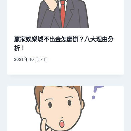
贏家娛樂城不出金怎麼辦？八大理由分
析！
By
2021 年 10 月 7 日
台
灣
博
弈
評
鑑
網