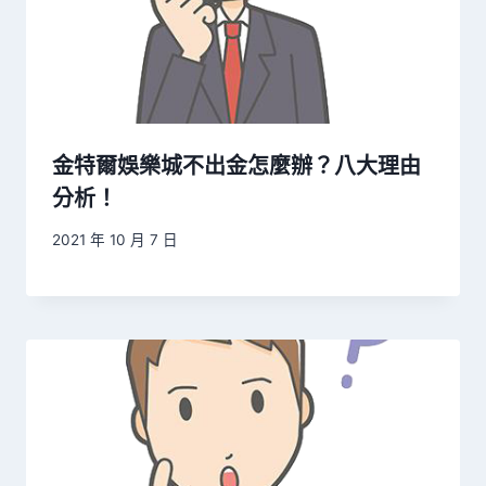
金特爾娛樂城不出金怎麼辦？八大理由
分析！
By
2021 年 10 月 7 日
台
灣
博
弈
評
鑑
網