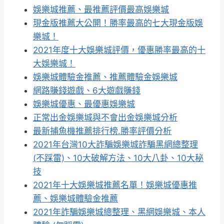
娛樂城推薦、最推薦評價最高娛樂城
現金版推薦大公開！勝率最高的七大現金版娛
樂城！
2021年度十大娛樂城評價，優惠勝率最高的十
大娛樂城！
娛樂城體驗金推薦、推薦體驗金娛樂城
網路賺錢遊戲、6大遊戲賺錢
娛樂城優惠、最優惠娛樂城
正常出金娛樂城與不會出金娛樂城分析
最新捕魚機推薦排行榜.勝率評價分析
2021年台灣10大詐騙娛樂城詐騙黑網總整理
(不踩雷)、10大破解方法、10大八卦、10大秘
技
2021年十大娛樂城推薦名單！娛樂城優惠推
薦、娛樂城體驗金推薦
2021年詐騙娛樂城總整理、黑網娛樂城、本人