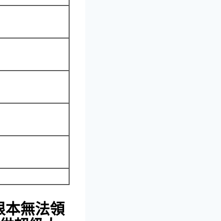
根本無法領