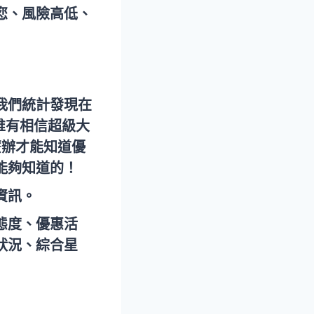
您、風險高低、
我們統計發現在
唯有相信超級大
麼辦才能知道優
能夠知道的！
資訊。
態度、優惠活
狀況、綜合星