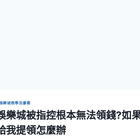
娛樂城教學及優惠
娛樂城被指控根本無法領錢?如
給我提領怎麼辦