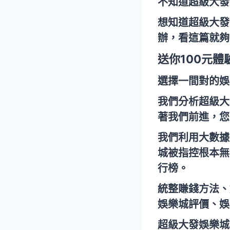
不知道超級大發
想知道超級大發
辦，看這篇就夠
送你100元體
選擇一間對的娛
我們分析超級大
著我們前進，您
我們利用大數據
城被指控根本無
行榜。
統整賺錢方法、
娛樂城評價、娛
超級大發娛樂城