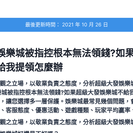
最後更新時間： 2021 年 10 月 26 日
娛樂城被指控根本無法領錢?如
給我提領怎麼辦
觀之立場，以敬業負責之態度，分析超級大發娛樂
樂城被指控根本無法領錢?如果超級大發娛樂城不給我
，讓您選擇多一層保護。娛樂城最常見幾個問題，
、客服態度、優惠活動、遊戲種類、玩家平均贏率
觀之立場，以敬業負責之態度，分析超級大發娛樂