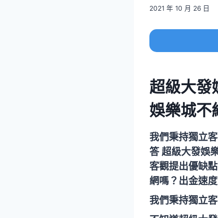
By
2021 年 10 月 26 日
台
灣
博
弈
評
鑑
網
超級大發
娛樂城不
我們秉持獨立客
答 超級大發娛
客觀提出優缺點
網嗎？出金速度
我們秉持獨立客