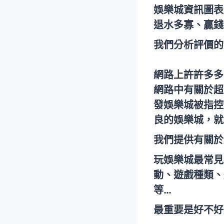
娛樂城資訊圖表
退水多寡、贏錢
我們分析評價的
網路上許許多多
網路中有關於超
發娛樂城被指控
良的娛樂城，就
我們提供有關於
玩娛樂城最常見
動、遊戲種類、
等…
最重要是好不好贏