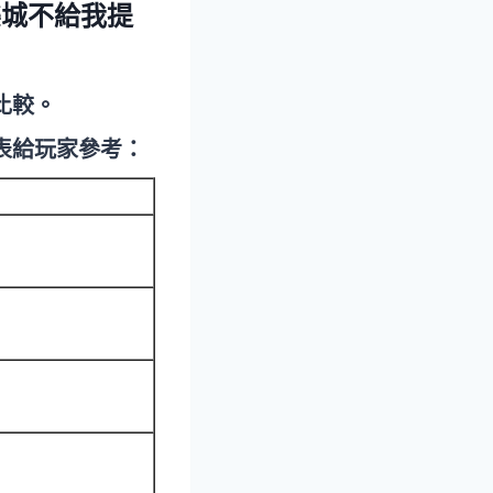
樂城不給我提
比較。
表給玩家參考：