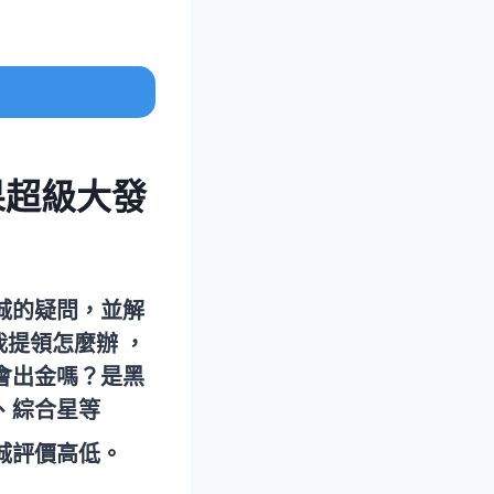
果超級大發
城的疑問，並解
提領怎麼辦 ，
會出金嗎？是黑
、綜合星等
城評價高低。