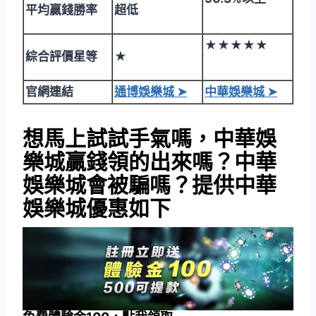
平均贏錢勝率
超低
★★★★★
綜合評價星等
★
官網連結
通博娛樂城 ➤
中華娛樂城 ➤
想馬上試試手氣嗎，中華娛
樂城贏錢領的出來嗎？中華
娛樂城會被騙嗎？提供中華
娛樂城優惠如下