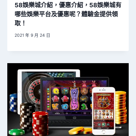
58娛樂城介紹，優惠介紹，58娛樂城有
哪些娛樂平台及優惠呢？體驗金提供領
取！
By
2021 年 9 月 24 日
台
灣
博
弈
評
鑑
網