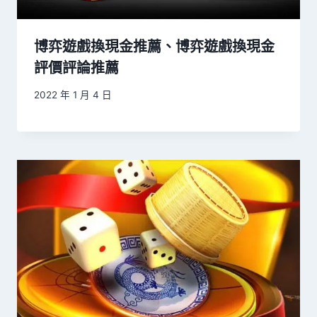
博弈遊戲換現金推薦、博弈遊戲換現金
評價評論推薦
By
2022 年 1 月 4 日
台
灣
博
弈
評
鑑
網