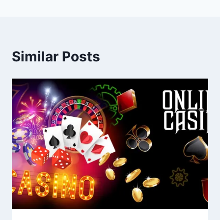
Similar Posts