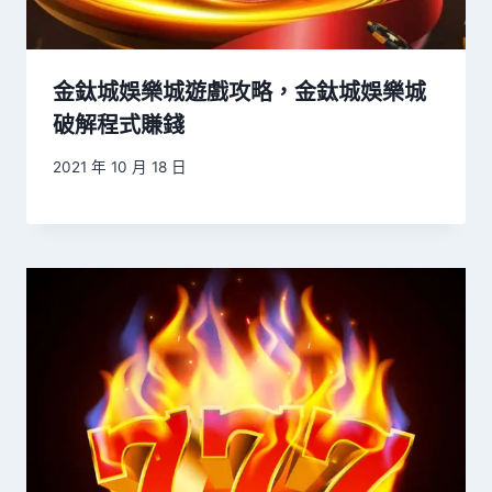
金鈦城娛樂城遊戲攻略，金鈦城娛樂城
破解程式賺錢
By
2021 年 10 月 18 日
台
灣
博
弈
評
鑑
網