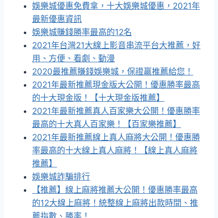
娛樂城優惠免費拿，十大娛樂城優惠，2021年
最新優惠資訊
娛樂城賺錢勝率最高的12名
2021年台灣21大線上影音串流平台大推薦，好
用、方便、看劇、動漫
2020最推薦賺錢娛樂城，保證贏推薦給您！
2021年最新推薦現金版大公開！優惠勝率最高
的十大現金版！【十大現金版推薦】
2021年最新推薦真人百家樂大公開！優惠勝率
最高的十大真人百家樂！【百家樂推薦】
2021年最新推薦線上真人麻將大公開！優惠勝
率最高的十大線上真人麻將！【線上真人麻將
推薦】
娛樂城詐騙排行
【推薦】線上麻將推薦大公開！優惠勝率最高
的12大線上麻將！統整線上麻將出款時間、推
薦指數、勝率！