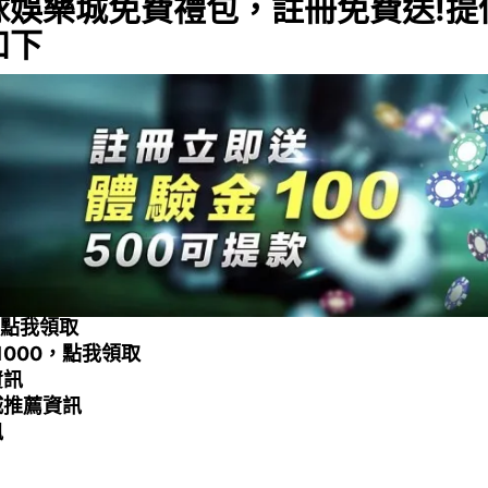
球娛樂城免費禮包，註冊免費送!提
如下
，點我領取
1000，點我領取
資訊
城推薦資訊
訊