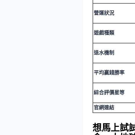
營運狀況
遊戲種類
退水機制
平均贏錢勝率
綜合評價星等
官網連結
想馬上試