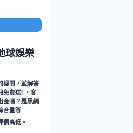
地球娛樂
的疑問，並解答
免費送! ，客
出金嗎？是黑網
綜合星等
評價高低。