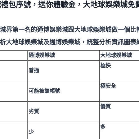
城禮包序號，送你體驗金，大地球娛樂城免
城界第一名的通博娛樂城跟大地球娛樂城做一個比
析大地球娛樂城及通博娛樂城，統整分析資訊圖表
通博娛樂城
大地球娛樂城
極快
普通
極安全
可能被鎖帳號
優質
劣質
多
少