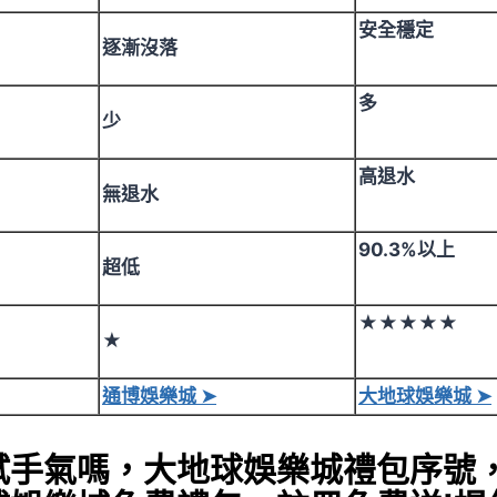
安全穩定
逐漸沒落
多
少
高退水
無退水
90.3%以上
超低
★★★★★
★
通博娛樂城 ➤
大地球娛樂城 ➤
試手氣嗎，大地球娛樂城禮包序號