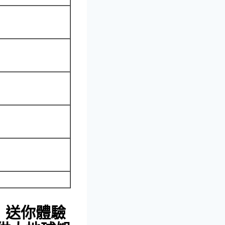
，送你體驗