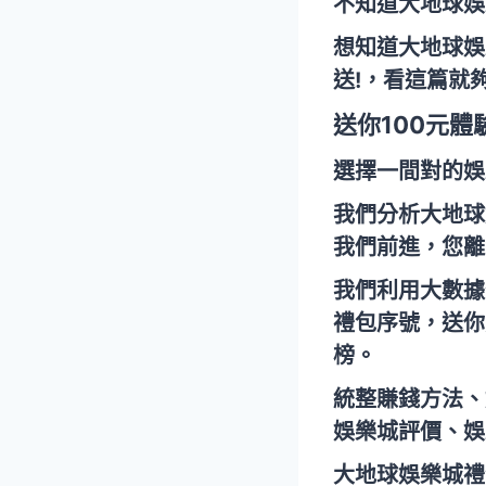
不知道大地球娛
想知道大地球娛
送!，看這篇就
送你100元體
選擇一間對的娛
我們分析大地球
我們前進，您離
我們利用大數據
禮包序號，送你
榜。
統整賺錢方法、
娛樂城評價、娛
大地球娛樂城禮