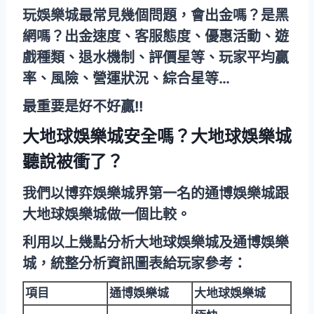
玩娛樂城最常見幾個問題，會出金嗎？是黑
網嗎？出金速度、客服態度、優惠活動、遊
戲種類、退水機制、評價星等、玩家平均贏
率、風險、營運狀況、綜合星等…
最重要是好不好贏!!
大地球娛樂城安全嗎？大地球娛樂城
聽說被衝了？
我們以博弈娛樂城界第一名的通博娛樂城跟
大地球娛樂城做一個比較。
利用以上幾點分析大地球娛樂城及通博娛樂
城，統整分析資訊圖表給玩家參考：
項目
通博娛樂城
大地球娛樂城