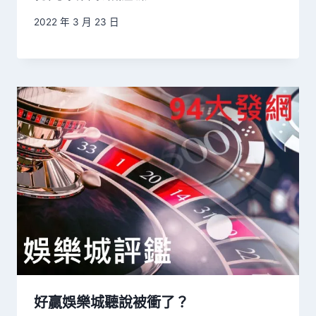
By
2022 年 3 月 23 日
台
灣
博
弈
評
鑑
網
好贏娛樂城聽說被衝了？