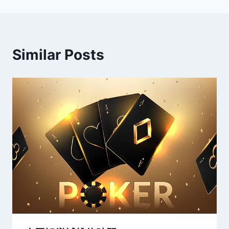
覽
Similar Posts