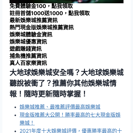
免費體驗金100，點我領取
註冊首儲1000送1000，點我領取
最新娛樂城推薦資訊
熱門現金版娛樂城推薦資訊
娛樂城體驗金資訊
娛樂城優惠資訊
遊戲賺錢資訊
捕魚機推薦資訊
真人百家樂資訊
大地球娛樂城安全嗎？大地球娛樂城
聽說被衝了？推薦你其他娛樂城情
報！隨時更新隨時掌握！
娛樂城推薦、最推薦評價最高娛樂城
現金版推薦大公開！勝率最高的七大現金版娛
樂城！
2021年度十大娛樂城評價，優惠勝率最高的十