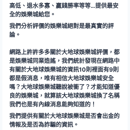
高低、退水多寡、贏錢勝率等等…提供最安
全的娛樂城給您。
我們分析評價的娛樂城絕對是最真實的評
論。
網路上許許多多關於大地球娛樂城評價，都
是娛樂城同業造謠，我們統計發現在網路中
有關於大地球娛樂城的資訊10則裡面有9則
都是假消息，唯有相信大地球娛樂城安全
嗎？大地球娛樂城聽說被衝了？才能知道優
良的娛樂城，就算該大地球娛樂城換了名稱
我們也是有內線消息能夠知道的！
我們提供有關於大地球娛樂城是否會出金的
情報及是否為詐騙的資訊。