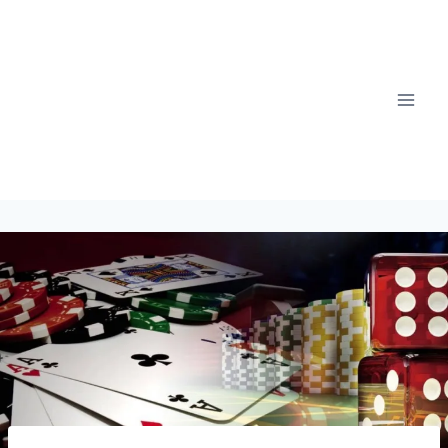
Skip
to
content