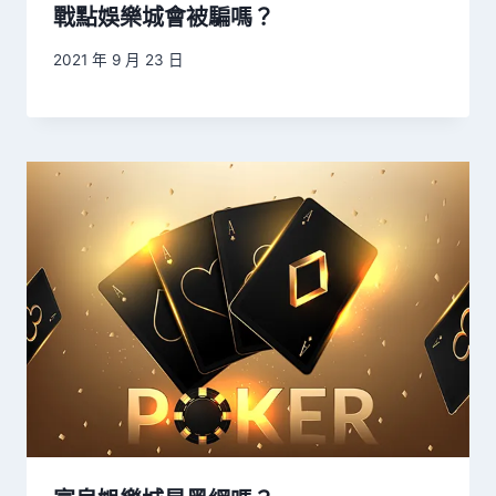
戰點娛樂城會被騙嗎？
By
2021 年 9 月 23 日
台
灣
博
弈
評
鑑
網