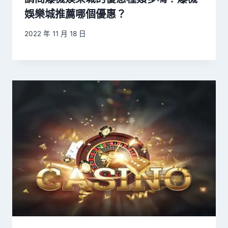
娛樂城推薦哪個優惠？
By
2022 年 11 月 18 日
台
灣
博
弈
評
鑑
網