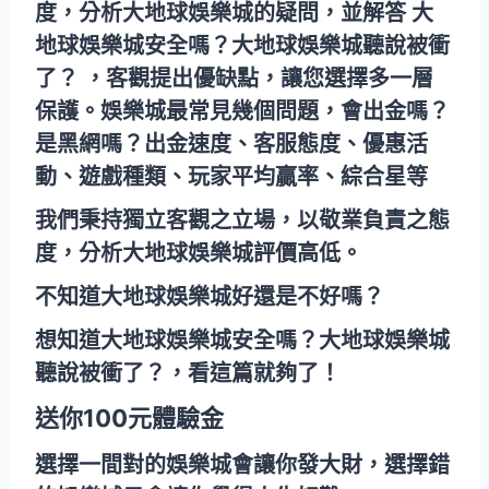
度，分析大地球娛樂城的疑問，並解答 大
地球娛樂城安全嗎？大地球娛樂城聽說被衝
了？ ，客觀提出優缺點，讓您選擇多一層
保護。娛樂城最常見幾個問題，會出金嗎？
是黑網嗎？出金速度、客服態度、優惠活
動、遊戲種類、玩家平均贏率、綜合星等
我們秉持獨立客觀之立場，以敬業負責之態
度，分析大地球娛樂城評價高低。
不知道大地球娛樂城好還是不好嗎？
想知道大地球娛樂城安全嗎？大地球娛樂城
聽說被衝了？，看這篇就夠了！
送你100元體驗金
選擇一間對的娛樂城會讓你發大財，選擇錯