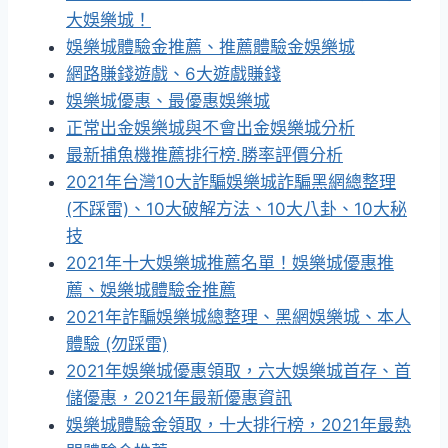
大娛樂城！
娛樂城體驗金推薦、推薦體驗金娛樂城
網路賺錢遊戲、6大遊戲賺錢
娛樂城優惠、最優惠娛樂城
正常出金娛樂城與不會出金娛樂城分析
最新捕魚機推薦排行榜.勝率評價分析
2021年台灣10大詐騙娛樂城詐騙黑網總整理
(不踩雷)、10大破解方法、10大八卦、10大秘
技
2021年十大娛樂城推薦名單！娛樂城優惠推
薦、娛樂城體驗金推薦
2021年詐騙娛樂城總整理、黑網娛樂城、本人
體驗 (勿踩雷)
2021年娛樂城優惠領取，六大娛樂城首存、首
儲優惠，2021年最新優惠資訊
娛樂城體驗金領取，十大排行榜，2021年最熱