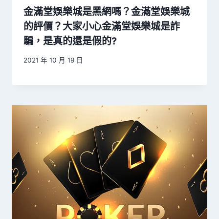
金滿堂娛樂城是黑網嗎？金滿堂娛樂城
的評價？大家小心金滿堂娛樂城是詐
騙，是真的還是假的?
By
2021 年 10 月 19 日
台
灣
博
弈
評
鑑
網