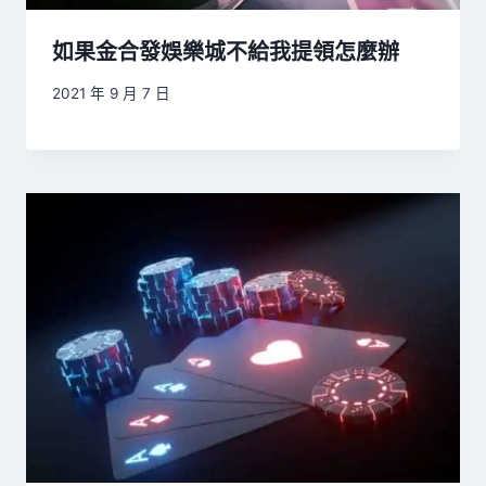
如果金合發娛樂城不給我提領怎麼辦
By
2021 年 9 月 7 日
台
灣
博
弈
評
鑑
網