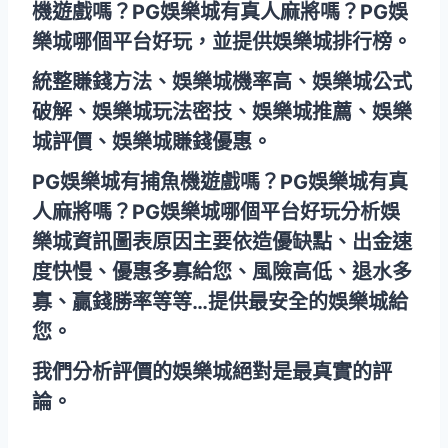
機遊戲嗎？PG娛樂城有真人麻將嗎？PG娛
樂城哪個平台好玩，並提供娛樂城排行榜。
統整賺錢方法、娛樂城機率高、娛樂城公式
破解、娛樂城玩法密技、娛樂城推薦、娛樂
城評價、娛樂城賺錢優惠。
PG娛樂城有捕魚機遊戲嗎？PG娛樂城有真
人麻將嗎？PG娛樂城哪個平台好玩分析娛
樂城資訊圖表原因主要依造優缺點、出金速
度快慢、優惠多寡給您、風險高低、退水多
寡、贏錢勝率等等…提供最安全的娛樂城給
您。
我們分析評價的娛樂城絕對是最真實的評
論。