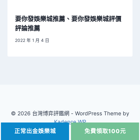
要你發娛樂城推薦、要你發娛樂城評價
評論推薦
By
2022 年 1 月 4 日
台
灣
博
弈
評
鑑
網
© 2026 台灣博弈評鑑網 - WordPress Theme by
Kadence WP
正常出金娛樂城
免費領取100元