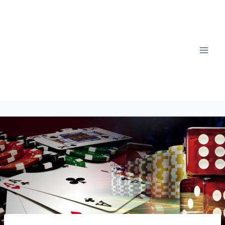
Skip
to
content