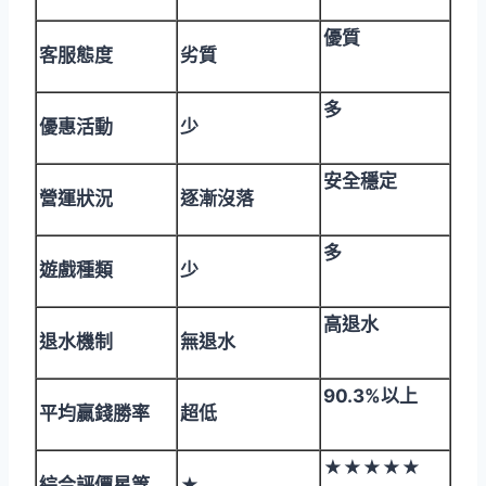
優質
客服態度
劣質
多
優惠活動
少
安全穩定
營運狀況
逐漸沒落
多
遊戲種類
少
高退水
退水機制
無退水
90.3%以上
平均贏錢勝率
超低
★★★★★
綜合評價星等
★