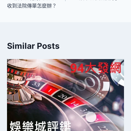
導
收到法院傳單怎麼辦？
覽
Similar Posts