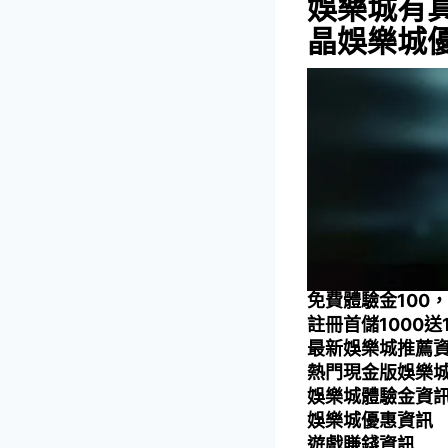
娛樂城有
晶娛樂城
免費體驗金100
註冊首儲1000送
最新娛樂城推薦
熱門現金版娛樂
娛樂城體驗金資
娛樂城優惠資訊
遊戲賺錢資訊