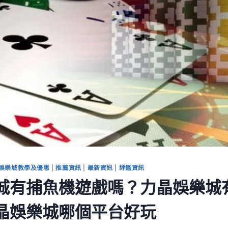
娛樂城教學及優惠
|
推薦資訊
|
最新資訊
|
評鑑資訊
城有捕魚機遊戲嗎？力晶娛樂城
晶娛樂城哪個平台好玩