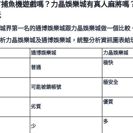
有捕魚機遊戲嗎？力晶娛樂城有真人麻將嗎
玩
城界第一名的通博娛樂城跟力晶娛樂城做一個比較
析力晶娛樂城及通博娛樂城，統整分析資訊圖表給
通博娛樂城
力晶娛樂城
極快
普通
極安全
可能被鎖帳號
優質
劣質
多
少