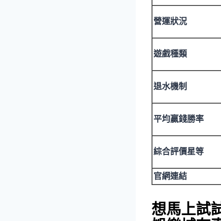
營運狀況
遊戲種類
退水機制
平均贏錢勝率
綜合評價星等
官網連結
想馬上試