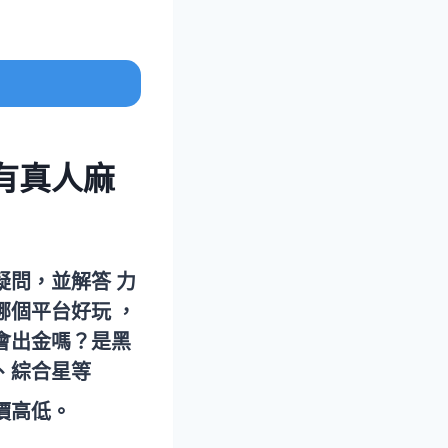
有真人麻
問，並解答 力
個平台好玩 ，
會出金嗎？是黑
、綜合星等
價高低。