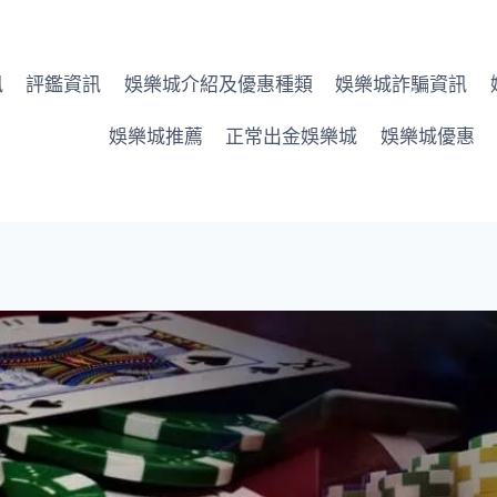
訊
評鑑資訊
娛樂城介紹及優惠種類
娛樂城詐騙資訊
娛樂城推薦
正常出金娛樂城
娛樂城優惠