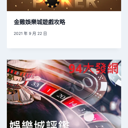
金雞娛樂城遊戲攻略
By
2021 年 9 月 22 日
台
灣
博
弈
評
鑑
網