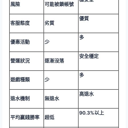
風險
可能被鎖帳號
優質
客服態度
劣質
多
優惠活動
少
安全穩定
營運狀況
逐漸沒落
多
遊戲種類
少
高退水
退水機制
無退水
90.3%以上
平均贏錢勝率
超低