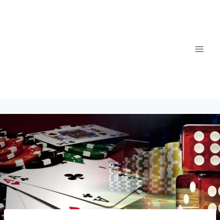
Skip
to
content