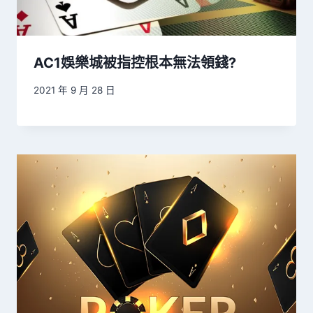
AC1娛樂城被指控根本無法領錢?
By
2021 年 9 月 28 日
台
灣
博
弈
評
鑑
網