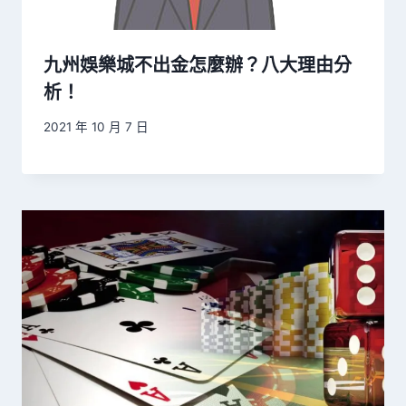
九州娛樂城不出金怎麼辦？八大理由分
析！
By
2021 年 10 月 7 日
台
灣
博
弈
評
鑑
網