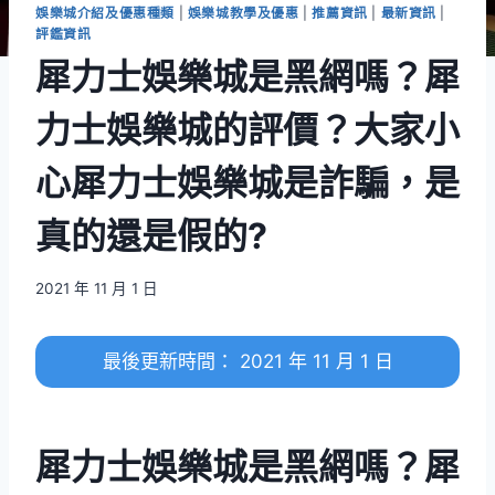
娛樂城介紹及優惠種類
|
娛樂城教學及優惠
|
推薦資訊
|
最新資訊
|
評鑑資訊
犀力士娛樂城是黑網嗎？犀
力士娛樂城的評價？大家小
心犀力士娛樂城是詐騙，是
真的還是假的?
By
2021 年 11 月 1 日
台
灣
博
最後更新時間： 2021 年 11 月 1 日
弈
評
鑑
網
犀力士娛樂城是黑網嗎？犀