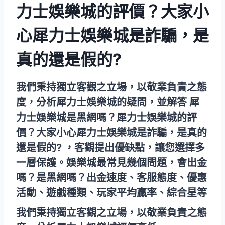
力士娛樂城的評價？大家小
心犀力士娛樂城是詐騙，是
真的還是假的?
我們秉持獨立客觀之立場，以敬業負責之態
度，分析犀力士娛樂城的疑問，並解答 犀
力士娛樂城是黑網嗎？犀力士娛樂城的評
價？大家小心犀力士娛樂城是詐騙，是真的
還是假的? ，客觀提出優缺點，讓您選擇多
一層保護。娛樂城最常見幾個問題，會出金
嗎？是黑網嗎？出金速度、客服態度、優惠
活動、遊戲種類、玩家平均贏率、綜合星等
我們秉持獨立客觀之立場，以敬業負責之態