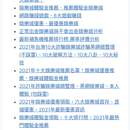
娛樂城體驗金推薦、推薦體驗金娛樂城
網路賺錢遊戲、6大遊戲賺錢
娛樂城優惠、最優惠娛樂城
正常出金娛樂城與不會出金娛樂城分析
最新捕魚機推薦排行榜.勝率評價分析
2021年台灣10大詐騙娛樂城詐騙黑網總整理
(不踩雷)、10大破解方法、10大八卦、10大秘
技
2021年十大娛樂城推薦名單！娛樂城優惠推
薦、娛樂城體驗金推薦
2021年詐騙娛樂城總整理、黑網娛樂城、本人
體驗 (勿踩雷)
2021年娛樂城優惠領取，六大娛樂城首存、首
儲優惠，2021年最新優惠資訊
娛樂城體驗金領取，十大排行榜，2021年最熱
門體驗金推薦