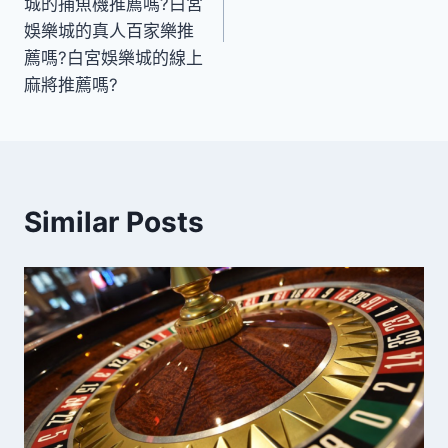
城的捕魚機推薦嗎?白宮
覽
娛樂城的真人百家樂推
薦嗎?白宮娛樂城的線上
麻將推薦嗎?
Similar Posts