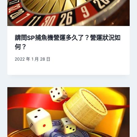
請問SP捕魚機營運多久了？營運狀況如
何？
By
2022 年 1 月 28 日
台
灣
博
弈
評
鑑
網