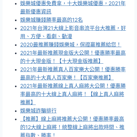
娛樂城優惠免費拿，十大娛樂城優惠，2021年
最新優惠資訊
娛樂城賺錢勝率最高的12名
2021年台灣21大線上影音串流平台大推薦，好
用、方便、看劇、動漫
2020最推薦賺錢娛樂城，保證贏推薦給您！
2021年最新推薦現金版大公開！優惠勝率最高
的十大現金版！【十大現金版推薦】
2021年最新推薦真人百家樂大公開！優惠勝率
最高的十大真人百家樂！【百家樂推薦】
2021年最新推薦線上真人麻將大公開！優惠勝
率最高的十大線上真人麻將！【線上真人麻將
推薦】
娛樂城詐騙排行
【推薦】線上麻將推薦大公開！優惠勝率最高
的12大線上麻將！統整線上麻將出款時間、推
薦指數、勝率！