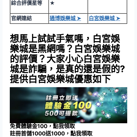
綜合評價星等
★
官網連結
通博娛樂城 ➤
白宮娛樂城 ➤
想馬上試試手氣嗎，白宮娛
樂城是黑網嗎？白宮娛樂城
的評價？大家小心白宮娛樂
城是詐騙，是真的還是假的?
提供白宮娛樂城優惠如下
免費體驗金100，點我領取
註冊首儲1000送1000，點我領取