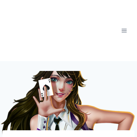
Skip
to
content