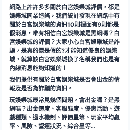
網路上許許多多關於白宮娛樂城評價，都是
娛樂城同業造謠，我們統計發現在網路中有
關於白宮娛樂城的資訊10則裡面有9則都是
假消息，唯有相信白宮娛樂城是黑網嗎？白
宮娛樂城的評價？大家小心白宮娛樂城是詐
騙，是真的還是假的?才能知道優良的娛樂
城，就算該白宮娛樂城換了名稱我們也是有
內線消息能夠知道的！
我們提供有關於白宮娛樂城是否會出金的情
報及是否為詐騙的資訊。
玩娛樂城最常見幾個問題，會出金嗎？是黑
網嗎？出金速度、客服態度、優惠活動、遊
戲種類、退水機制、評價星等、玩家平均贏
率、風險、營運狀況、綜合星等…