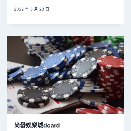
By
2022 年 3 月 23 日
台
灣
博
弈
評
鑑
網
尚發娛樂城dcard