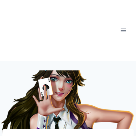
Skip
to
content