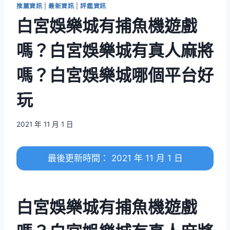
推薦資訊
|
最新資訊
|
評鑑資訊
白宮娛樂城有捕魚機遊戲
嗎？白宮娛樂城有真人麻將
嗎？白宮娛樂城哪個平台好
玩
By
2021 年 11 月 1 日
台
灣
博
最後更新時間： 2021 年 11 月 1 日
弈
評
鑑
網
白宮娛樂城有捕魚機遊戲