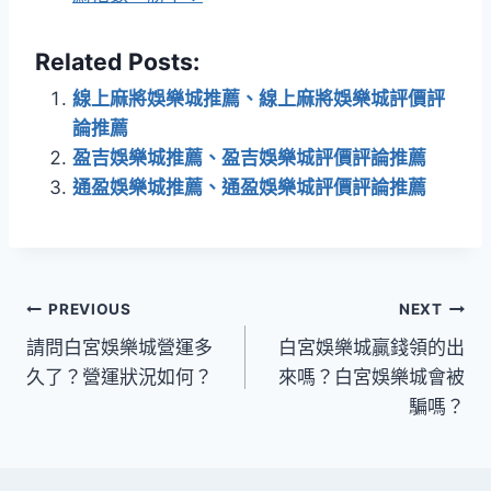
Related Posts:
線上麻將娛樂城推薦、線上麻將娛樂城評價評
論推薦
盈吉娛樂城推薦、盈吉娛樂城評價評論推薦
通盈娛樂城推薦、通盈娛樂城評價評論推薦
文
PREVIOUS
NEXT
請問白宮娛樂城營運多
白宮娛樂城贏錢領的出
章
久了？營運狀況如何？
來嗎？白宮娛樂城會被
導
騙嗎？
覽