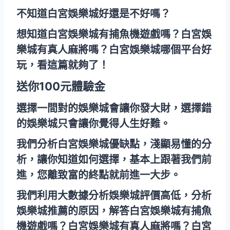
不知道白宮娛樂城好還是不好嗎？
想知道白宮娛樂城有捕魚機遊戲嗎？白宮娛
樂城有真人麻將嗎？白宮娛樂城哪個平台好
玩，看這篇就夠了！
送你100元體驗金
選擇一間對的娛樂城會讓你發大財，選擇錯
的娛樂城只會讓你覺得人生好難。
我們分析白宮娛樂城優缺點，淺顯易懂的分
析，讓你知道如何選擇，基本上跟著我們前
進，您離致富的終點就前進一大步。
我們利用大數據分析娛樂城評價高低，分析
娛樂城推薦的原因，解答白宮娛樂城有捕魚
機遊戲嗎？白宮娛樂城有真人麻將嗎？白宮