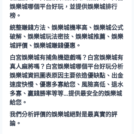
娛樂城哪個平台好玩，並提供娛樂城排行
榜。
統整賺錢方法、娛樂城機率高、娛樂城公式
破解、娛樂城玩法密技、娛樂城推薦、娛樂
城評價、娛樂城賺錢優惠。
白宮娛樂城有捕魚機遊戲嗎？白宮娛樂城有
真人麻將嗎？白宮娛樂城哪個平台好玩分析
娛樂城資訊圖表原因主要依造優缺點、出金
速度快慢、優惠多寡給您、風險高低、退水
多寡、贏錢勝率等等…提供最安全的娛樂城
給您。
我們分析評價的娛樂城絕對是最真實的評
論。