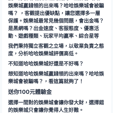
娛樂城贏錢領的出來嗎？哈哈娛樂城會被騙
嗎？ ，客觀提出優缺點，讓您選擇多一層
保護。娛樂城最常見幾個問題，會出金嗎？
是黑網嗎？出金速度、客服態度、優惠活
動、遊戲種類、玩家平均贏率、綜合星等
我們秉持獨立客觀之立場，以敬業負責之態
度，分析哈哈娛樂城評價高低。
不知道哈哈娛樂城好還是不好嗎？
想知道哈哈娛樂城贏錢領的出來嗎？哈哈娛
樂城會被騙嗎？，看這篇就夠了！
送你100元體驗金
選擇一間對的娛樂城會讓你發大財，選擇錯
的娛樂城只會讓你覺得人生好難。