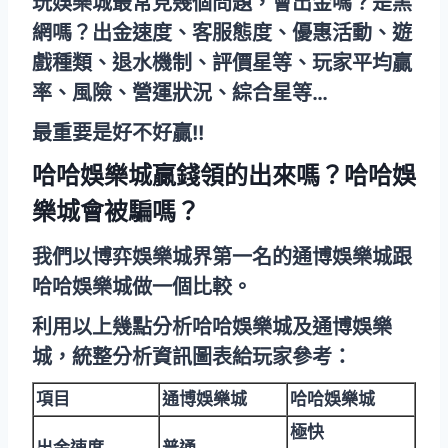
玩娛樂城最常見幾個問題，會出金嗎？是黑
網嗎？出金速度、客服態度、優惠活動、遊
戲種類、退水機制、評價星等、玩家平均贏
率、風險、營運狀況、綜合星等…
最重要是好不好贏!!
哈哈娛樂城贏錢領的出來嗎？哈哈娛
樂城會被騙嗎？
我們以博弈娛樂城界第一名的通博娛樂城跟
哈哈娛樂城做一個比較。
利用以上幾點分析哈哈娛樂城及通博娛樂
城，統整分析資訊圖表給玩家參考：
項目
通博娛樂城
哈哈娛樂城
極快