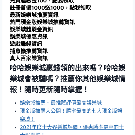
免費體驗金100，點我領取
註冊首儲1000送1000，點我領取
最新娛樂城推薦資訊
熱門現金版娛樂城推薦資訊
娛樂城體驗金資訊
娛樂城優惠資訊
遊戲賺錢資訊
捕魚機推薦資訊
真人百家樂資訊
哈哈娛樂城贏錢領的出來嗎？哈哈娛
樂城會被騙嗎？推薦你其他娛樂城情
報！隨時更新隨時掌握！
娛樂城推薦、最推薦評價最高娛樂城
現金版推薦大公開！勝率最高的七大現金版娛
樂城！
2021年度十大娛樂城評價，優惠勝率最高的十