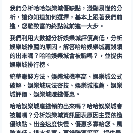
我們分析哈哈娛樂城優缺點，淺顯易懂的分
析，讓你知道如何選擇，基本上跟著我們前
進，您離致富的終點就前進一大步。
我們利用大數據分析娛樂城評價高低，分析
娛樂城推薦的原因，解答哈哈娛樂城贏錢領
的出來嗎？哈哈娛樂城會被騙嗎？，並提供
娛樂城排行榜。
統整賺錢方法、娛樂城機率高、娛樂城公式
破解、娛樂城玩法密技、娛樂城推薦、娛樂
城評價、娛樂城賺錢優惠。
哈哈娛樂城贏錢領的出來嗎？哈哈娛樂城會
被騙嗎？分析娛樂城資訊圖表原因主要依造
優缺點、出金速度快慢、優惠多寡給您、風