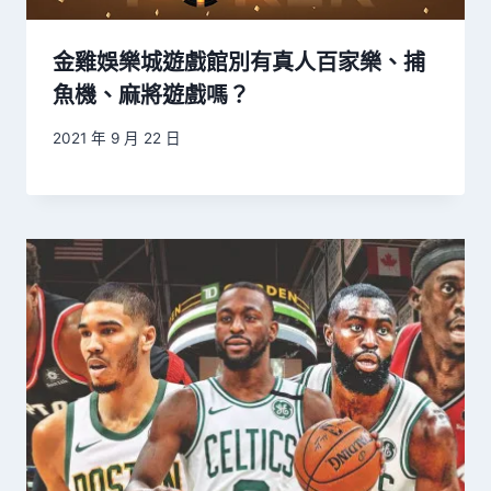
金雞娛樂城遊戲館別有真人百家樂、捕
魚機、麻將遊戲嗎？
By
2021 年 9 月 22 日
台
灣
博
弈
評
鑑
網