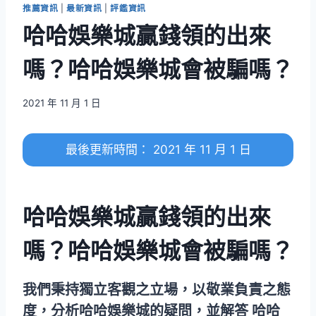
推薦資訊
|
最新資訊
|
評鑑資訊
哈哈娛樂城贏錢領的出來
嗎？哈哈娛樂城會被騙嗎？
By
2021 年 11 月 1 日
台
灣
博
最後更新時間： 2021 年 11 月 1 日
弈
評
鑑
網
哈哈娛樂城贏錢領的出來
嗎？哈哈娛樂城會被騙嗎？
我們秉持獨立客觀之立場，以敬業負責之態
度，分析哈哈娛樂城的疑問，並解答 哈哈