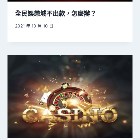
全民娛樂城不出款，怎麼辦？
By
2021 年 10 月 10 日
台
灣
博
弈
評
鑑
網