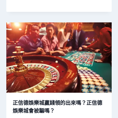
台
灣
博
弈
評
鑑
網
正信德娛樂城贏錢領的出來嗎？正信德
娛樂城會被騙嗎？