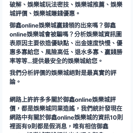
破解、娛樂城玩法密技、娛樂城推薦、娛樂
城評價、娛樂城賺錢優惠。
御鑫online娛樂城贏錢領的出來嗎？御鑫
online娛樂城會被騙嗎？分析娛樂城資訊圖
表原因主要依造優缺點、出金速度快慢、優
惠多寡給您、風險高低、退水多寡、贏錢勝
率等等…提供最安全的娛樂城給您。
我們分析評價的娛樂城絕對是最真實的評
論。
網路上許許多多關於御鑫online娛樂城評
價，都是娛樂城同業造謠，我們統計發現在
網路中有關於御鑫online娛樂城的資訊10則
裡面有9則都是假消息，唯有相信御鑫