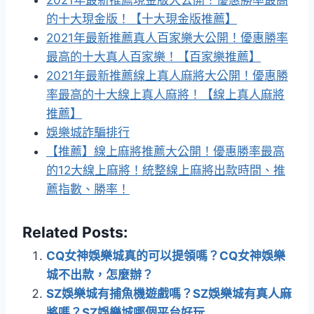
的十大現金版！【十大現金版推薦】
2021年最新推薦真人百家樂大公開！優惠勝率
最高的十大真人百家樂！【百家樂推薦】
2021年最新推薦線上真人麻將大公開！優惠勝
率最高的十大線上真人麻將！【線上真人麻將
推薦】
娛樂城詐騙排行
【推薦】線上麻將推薦大公開！優惠勝率最高
的12大線上麻將！統整線上麻將出款時間、推
薦指數、勝率！
Related Posts:
CQ女神娛樂城真的可以提領嗎？CQ女神娛樂
城不出款，怎麼辦？
SZ娛樂城有捕魚機遊戲嗎？SZ娛樂城有真人麻
將嗎？SZ娛樂城哪個平台好玩