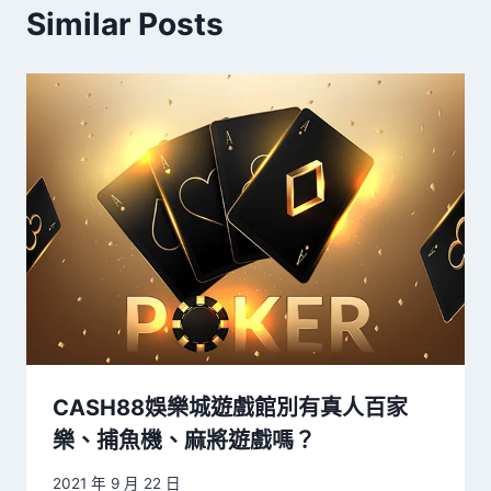
Similar Posts
CASH88娛樂城遊戲館別有真人百家
樂、捕魚機、麻將遊戲嗎？
By
2021 年 9 月 22 日