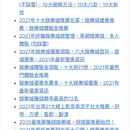
(不踩雷)、10大破解方法、10大八卦、10大秘
技
2021年十大娛樂城推薦名單！娛樂城優惠推
薦、娛樂城體驗金推薦
2021年詐騙娛樂城總整理、黑網娛樂城、本人
體驗 (勿踩雷)
2021年娛樂城優惠領取，六大娛樂城首存、首
儲優惠，2021年最新優惠資訊
娛樂城體驗金領取，十大排行榜，2021年最熱
門體驗金推薦
娛樂城優惠免費拿，十大娛樂城優惠，2021年
最新優惠資訊
娛樂城賺錢勝率最高的12名
2021年台灣21大線上影音串流平台大推薦，好
用、方便、看劇、動漫
2020最推薦賺錢娛樂城，保證贏推薦給您！
2021年最新推薦現金版大公開！優惠勝率最高