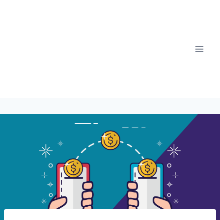
Skip
to
content