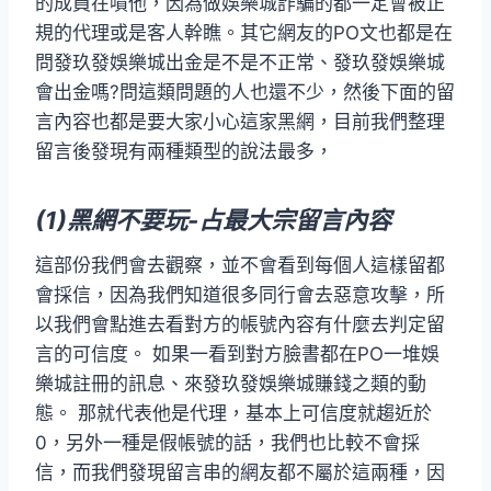
的成員在噴他，因為做娛樂城詐騙的都一定會被正
規的代理或是客人幹瞧。其它網友的PO文也都是在
問發玖發娛樂城出金是不是不正常、發玖發娛樂城
會出金嗎?問這類問題的人也還不少，然後下面的留
言內容也都是要大家小心這家黑網，目前我們整理
留言後發現有兩種類型的說法最多，
(1)黑網不要玩-占最大宗留言內容
這部份我們會去觀察，並不會看到每個人這樣留都
會採信，因為我們知道很多同行會去惡意攻擊，所
以我們會點進去看對方的帳號內容有什麼去判定留
言的可信度。 如果一看到對方臉書都在PO一堆娛
樂城註冊的訊息、來發玖發娛樂城賺錢之類的動
態。 那就代表他是代理，基本上可信度就趨近於
0，另外一種是假帳號的話，我們也比較不會採
信，而我們發現留言串的網友都不屬於這兩種，因