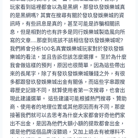
玩家看到這裡都會以為是黑網，那發玖發娛樂城真
的是黑網嗎? 其實在搜尋有關於發玖發娛樂城的資
訊時，有些訊息是真的，甚至可能是詐騙相關訊
息，但是相對的也有許多是同行娛樂城製造風向所
寫的文章….那麼到底該不該相信發玖發娛樂城呢?
我們將會分析100名真實娛樂城玩家對於發玖發娛
樂城的看法，並且告訴您該怎麼選擇。 至於為什麼
我會做這樣的預判，原因也很簡單，因為這些帶出
來的長尾字，除了有發玖發娛樂城賺錢之外，有很
多都跟發玖發娛樂城出金有關係，而這些字串跟搜
尋歷史記錄不同，就算使用者第一次搜尋，也會出
現此建議選單。 這些建議可能根據熱門搜尋、贊助
商、使用者的地理位置或其他原因而有不同，那麼
接著我們就可以去思考為什麼大家都會好奇他們家
出不出金，是因為他們大額小額的提款都會出金，
還是他們這個品牌沒聽過，又加上過去有被爆料不