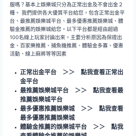
服嗎？基本上娛樂城只分為正常出金及不會出金２
種。 我們提供各大優質平台給您，包含正常出金平
台、最推薦娛樂城平台、最多優惠推薦娛樂城、體
驗金推薦的娛樂城給您。以下平台都是經由超過
100名線上玩家討論出來，主要分析原因為保證出
金、百家樂推薦、捕魚機推薦、體驗金多寡、優惠
活動、線上麻將等等因素
正常出金平台 ＞＞
點我查看正常出
金平台
最推薦娛樂城平台 ＞＞
點我查看最
推薦娛樂城平台
最多優惠推薦娛樂城 ＞＞
點我查看
最多優惠推薦娛樂城
體驗金推薦的娛樂城平台 ＞＞
點我