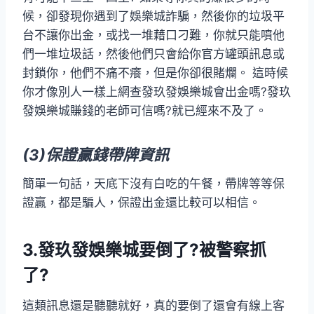
候，卻發現你遇到了娛樂城詐騙，然後你的垃圾平
台不讓你出金，或找一堆藉口刁難，你就只能噴他
們一堆垃圾話，然後他們只會給你官方罐頭訊息或
封鎖你，他們不痛不癢，但是你卻很賭爛。 這時候
你才像別人一樣上網查發玖發娛樂城會出金嗎?發玖
發娛樂城賺錢的老師可信嗎?就已經來不及了。
(3)保證贏錢帶牌資訊
簡單一句話，天底下沒有白吃的午餐，帶牌等等保
證贏，都是騙人，保證出金還比較可以相信。
3.發玖發娛樂城要倒了?被警察抓
了?
這類訊息還是聽聽就好，真的要倒了還會有線上客