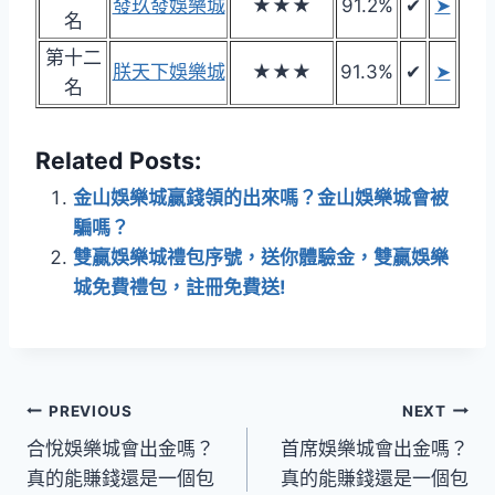
發玖發娛樂城
★★★
91.2%
✔
➤
名
第十二
朕天下娛樂城
★★★
91.3%
✔
➤
名
Related Posts:
金山娛樂城贏錢領的出來嗎？金山娛樂城會被
騙嗎？
雙贏娛樂城禮包序號，送你體驗金，雙贏娛樂
城免費禮包，註冊免費送!
文
PREVIOUS
NEXT
合悅娛樂城會出金嗎？
首席娛樂城會出金嗎？
章
真的能賺錢還是一個包
真的能賺錢還是一個包