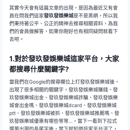
其實今天會有這篇文章的出現，是因為最近又有會
員在問我們這家
發玖發娛樂城
是不是黑網，所以我
們秉持著公平、公正的精神去搜尋相關資料，為我
們的會員做解答，如果你剛好也有相同疑問就看下
去吧。
1.對於發玖發娛樂城這家平台，大家
都搜尋什麼關鍵字?
當我們在Google的搜尋欄位上打發玖發娛樂城後，
出現了很多相關的關鍵字，發玖發娛樂城賺錢、發
玖發娛樂城出金、發玖發娛樂城詐騙、發玖發娛樂
城會出金嗎、發玖發娛樂城dcard、發玖發娛樂城
ptt、發玖發娛樂城被抓、發玖發娛樂城推薦嗎、發
玖發娛樂城優惠有哪些等等…，當下一看到下拉式
選單出現的長尾字後，當下就知道這家平台涼了，