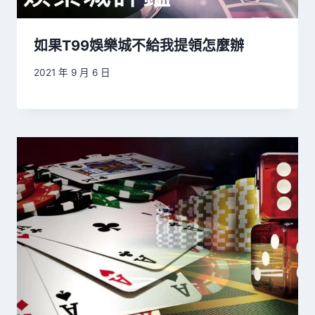
如果T99娛樂城不給我提領怎麼辦
By
2021 年 9 月 6 日
台
灣
博
弈
評
鑑
網