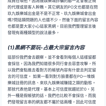
成員在噴他，因為做娛樂城詐騙的都一定會被正規
的代理或是客人幹瞧。其它網友的PO文也都是在問
玖九娛樂城出金是不是不正常、玖九娛樂城會出金
嗎?問這類問題的人也還不少，然後下面的留言內容
也都是要大家小心這家黑網，目前我們整理留言後
發現有兩種類型的說法最多，
(1)黑網不要玩-占最大宗留言內容
這部份我們會去觀察，並不會看到每個人這樣留都
會採信，因為我們知道很多同行會去惡意攻擊，所
以我們會點進去看對方的帳號內容有什麼去判定留
言的可信度。 如果一看到對方臉書都在PO一堆娛
樂城註冊的訊息、來玖九娛樂城賺錢之類的動態。
那就代表他是代理，基本上可信度就趨近於0，另
外一種是假帳號的話，我們也比較不會採信，而我
們發現留言串的網友都不屬於這兩種，因此可信度