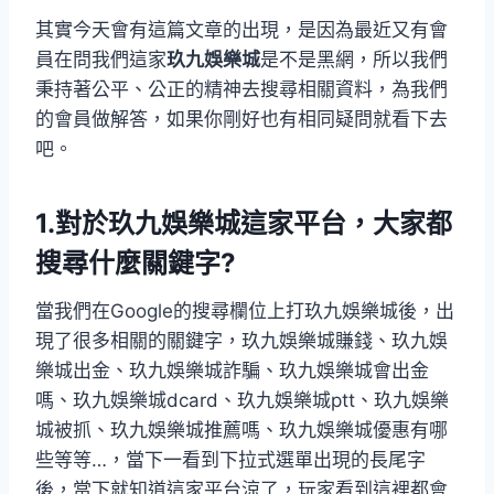
其實今天會有這篇文章的出現，是因為最近又有會
員在問我們這家
玖九娛樂城
是不是黑網，所以我們
秉持著公平、公正的精神去搜尋相關資料，為我們
的會員做解答，如果你剛好也有相同疑問就看下去
吧。
1.對於玖九娛樂城這家平台，大家都
搜尋什麼關鍵字?
當我們在Google的搜尋欄位上打玖九娛樂城後，出
現了很多相關的關鍵字，玖九娛樂城賺錢、玖九娛
樂城出金、玖九娛樂城詐騙、玖九娛樂城會出金
嗎、玖九娛樂城dcard、玖九娛樂城ptt、玖九娛樂
城被抓、玖九娛樂城推薦嗎、玖九娛樂城優惠有哪
些等等…，當下一看到下拉式選單出現的長尾字
後，當下就知道這家平台涼了，玩家看到這裡都會