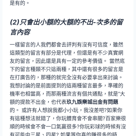
是有的。
(2)只會出小額的大額的不出-次多的留
言內容
一樣留言的人我們都會去評判有沒有可信度，雖然
這類型的留言有部分是代理，但還是有不少真實網
友的留言，因此還是具有一定的參考價值。 當然底
下的留言種類不只這兩種，其中還有很多的留言是
在打廣告的，那種的就完全沒有必要拿出來討論。
我想討論的是前面提到的這兩種留言最多，準確的
機率也相當高，而那兩種流言有個共通點，就是”大
額的提款不出金，也代表
玖九娛樂城出金有問題
的。 或許有人想說我都小小玩，我沒差吧?如果你
有這種想法就錯了，你玩體育會不會串關?百家樂很
順的時候會不會一口氣贏很多?你玩彩球的時候有沒
有可能中三星、四星? 如果等你真的賺很多的時