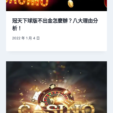
冠天下球版不出金怎麼辦？八大理由分
析！
By
2022 年 1 月 4 日
台
灣
博
弈
評
鑑
網