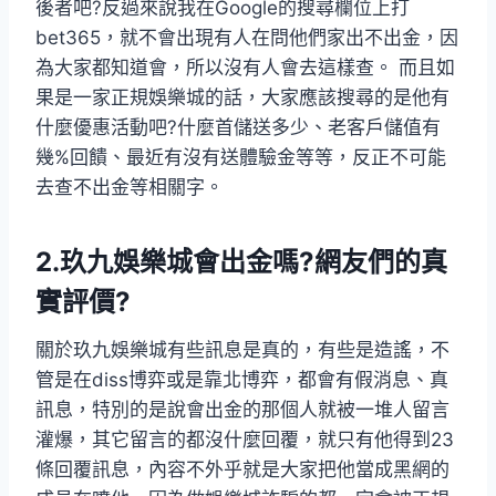
後者吧?反過來說我在Google的搜尋欄位上打
bet365，就不會出現有人在問他們家出不出金，因
為大家都知道會，所以沒有人會去這樣查。 而且如
果是一家正規娛樂城的話，大家應該搜尋的是他有
什麼優惠活動吧?什麼首儲送多少、老客戶儲值有
幾%回饋、最近有沒有送體驗金等等，反正不可能
去查不出金等相關字。
2.玖九娛樂城會出金嗎?網友們的真
實評價?
關於玖九娛樂城有些訊息是真的，有些是造謠，不
管是在diss博弈或是靠北博弈，都會有假消息、真
訊息，特別的是說會出金的那個人就被一堆人留言
灌爆，其它留言的都沒什麼回覆，就只有他得到23
條回覆訊息，內容不外乎就是大家把他當成黑網的