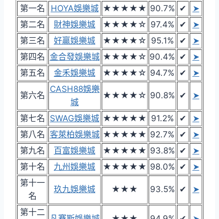
第一名
HOYA娛樂城
★★★★★
90.7%
✔
➤
第二名
財神娛樂城
★★★★☆
97.4%
✔
➤
第三名
好贏娛樂城
★★★★☆
95.1%
✔
➤
第四名
金合發娛樂城
★★★★☆
90.4%
✔
➤
第五名
金禾娛樂城
★★★★☆
94.7%
✔
➤
CASH88娛樂
第六名
★★★★☆
90.8%
✔
➤
城
第七名
SWAG娛樂城
★★★★★
91.2%
✔
➤
第八名
客萊柏娛樂城
★★★★★
92.7%
✔
➤
第九名
百富娛樂城
★★★★★
93.8%
✔
➤
第十名
九州娛樂城
★★★★★
98.0%
✔
➤
第十一
玖九娛樂城
★★★
93.5%
✔
➤
名
第十二
凡賽斯娛樂城
★★★
94.9%
✔
➤