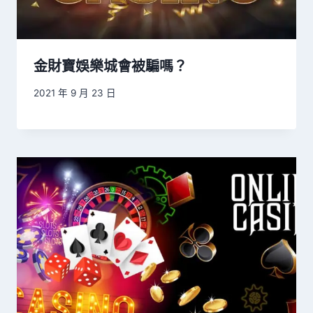
金財寶娛樂城會被騙嗎？
By
2021 年 9 月 23 日
台
灣
博
弈
評
鑑
網