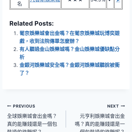
名
Related Posts:
葡京娛樂城會出金嗎？在葡京娛樂城玩博奕遊
戲，收到法院傳單怎麼辦？
有人聽過金山娛樂城嗎？金山娛樂城優缺點分
析
金銀河娛樂城安全嗎？金銀河娛樂城聽說被衝
了？
文
PREVIOUS
NEXT
全球娛樂城會出金嗎？
元亨利娛樂城會出金
章
真的能賺錢還是一個包
嗎？真的能賺錢還是一