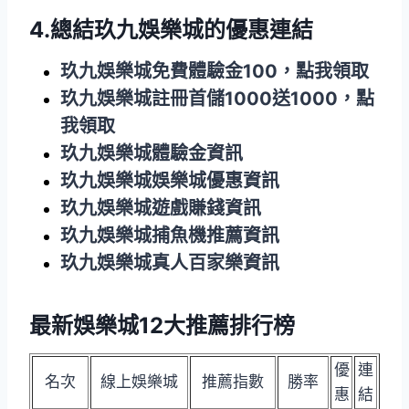
4.總結玖九娛樂城的優惠連結
玖九娛樂城免費體驗金100，點我領取
玖九娛樂城註冊首儲1000送1000，點
我領取
玖九娛樂城體驗金資訊
玖九娛樂城娛樂城優惠資訊
玖九娛樂城遊戲賺錢資訊
玖九娛樂城捕魚機推薦資訊
玖九娛樂城真人百家樂資訊
最新娛樂城12大推薦排行榜
優
連
名次
線上娛樂城
推薦指數
勝率
惠
結