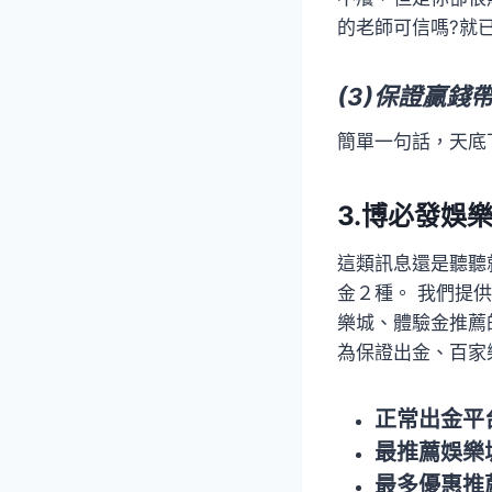
的老師可信嗎?就
(3)保證贏錢
簡單一句話，天底
3.博必發娛
這類訊息還是聽聽
金２種。 我們提
樂城、體驗金推薦
為保證出金、百家
正常出金
最推薦娛
最多優惠