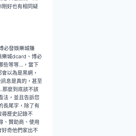
你剛好也有相同疑
，博必發娛樂城賺
城dcard、博必
哪些等等…，當下
都會以為是黑網，
些訊息是真的，甚至
.那麼到底該不該
看法，並且告訴您
的長尾字，除了有
搜尋歷史記錄不
尋、贊助商、使用
會好奇他們家出不