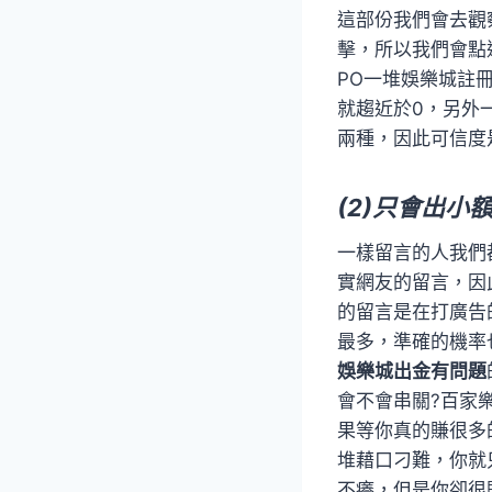
這部份我們會去觀
擊，所以我們會點
PO一堆娛樂城註
就趨近於0，另外
兩種，因此可信度
(2)只會出小
一樣留言的人我們
實網友的留言，因
的留言是在打廣告
最多，準確的機率
娛樂城出金有問題
會不會串關?百家
果等你真的賺很多
堆藉口刁難，你就
不癢，但是你卻很