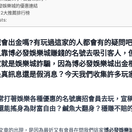
必發娛樂城的優惠連結
12大推薦排行榜
sts:
城會出金嗎
?有玩過這家的人都會有的疑問
以靠
博必發娛樂城賺錢
的名號去吸引客人，
家就是
娛樂城詐騙
，因為
博必發娛樂城出金
是真訊息還是假消息？今天我們收集許多玩
。
常打著娛樂各種優惠的名號廣招會員去玩，宣
還能搖身為財富自由？鹹魚大翻身？穩賺不賠
文章的出現，是因為最近又有會員在問我們這家
博必發娛樂