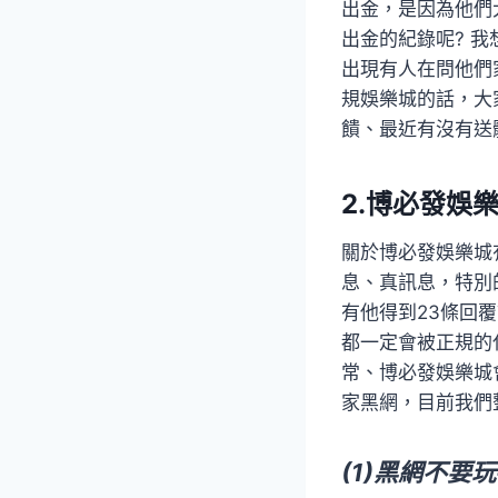
出金，是因為他們
出金的紀錄呢? 我
出現有人在問他們
規娛樂城的話，大
饋、最近有沒有送
2.博必發娛
關於博必發娛樂城
息、真訊息，特別
有他得到23條回
都一定會被正規的
常、博必發娛樂城
家黑網，目前我們
(1)黑網不要