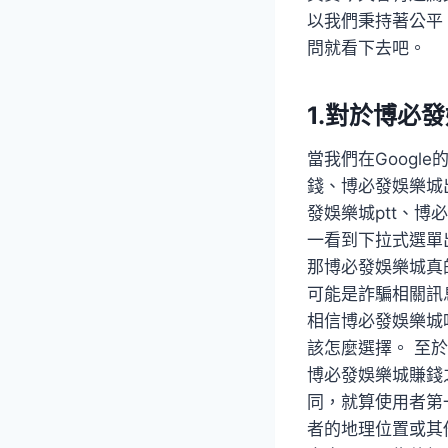
以我們秉持著公平
問就看下去吧。
1.對於博必
當我們在Goog
錢、博必發娛樂城
發娛樂城ptt、
一看到下拉式選單
那博必發娛樂城真
可能是詐騙相關訊
相信博必發娛樂城
該怎麼選擇。 至
博必發娛樂城賺錢
同，就算使用者第
者的地理位置或其