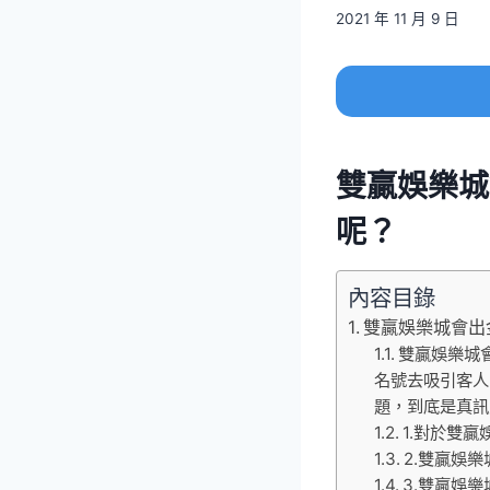
By
2021 年 11 月 9 日
台
灣
博
弈
評
鑑
雙贏娛樂城
網
呢？
內容目錄
雙贏娛樂城會出
雙贏娛樂城
名號去吸引客人
題，到底是真訊
1.對於雙
2.雙贏娛
3.雙贏娛樂