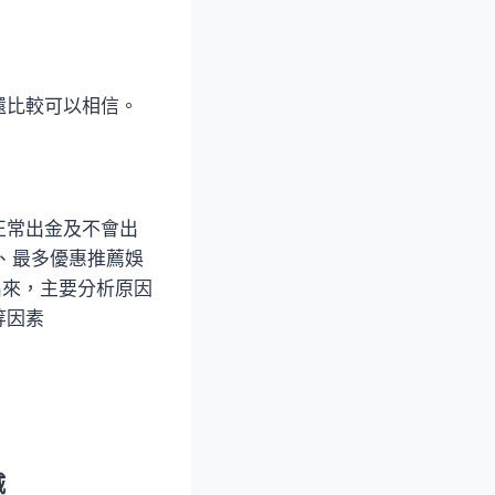
還比較可以相信。
正常出金及不會出
、最多優惠推薦娛
出來，主要分析原因
等因素
城