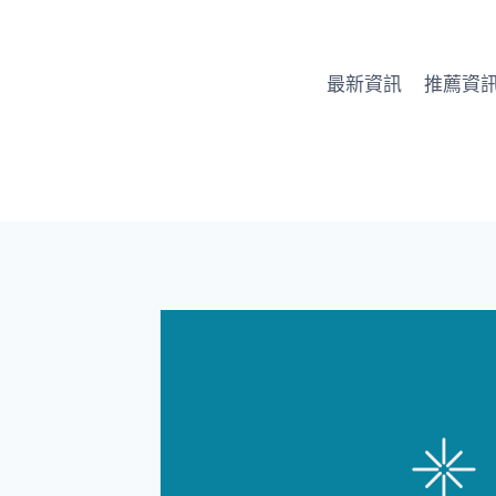
Skip
to
content
最新資訊
推薦資