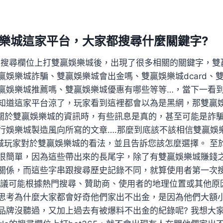
娛樂城這家平台，大家都搜尋什麼關鍵字?
le的搜尋欄位上打雙贏娛樂城後，出現了很多相關的關鍵字，
娛樂城詐騙、雙贏娛樂城會出金嗎、雙贏娛樂城dcard、雙
贏娛樂城推薦嗎、雙贏娛樂城優惠有哪些等等…，當下一看
知道這家平台涼了，玩家看到這裡都會以為是黑網，那雙贏
有關於雙贏娛樂城的資訊時，有些訊息是真的，甚至可能是詐
行娛樂城製造風向所寫的文章….那麼到底該不該相信雙贏娛
樂城玩家對於雙贏娛樂城的看法，並且告訴您該怎麼選擇。 至
很簡單，因為這些帶出來的長尾字，除了有雙贏娛樂城賺錢
關係，而這些字串跟搜尋歷史記錄不同，就算使用者第一次
建議可能根據熱門搜尋、贊助商、使用者的地理位置或其他原
思考為什麼大家都會好奇他們家出不出金，是因為他們大額
品牌沒聽過，又加上過去有被爆料不出金的紀錄呢? 我想大