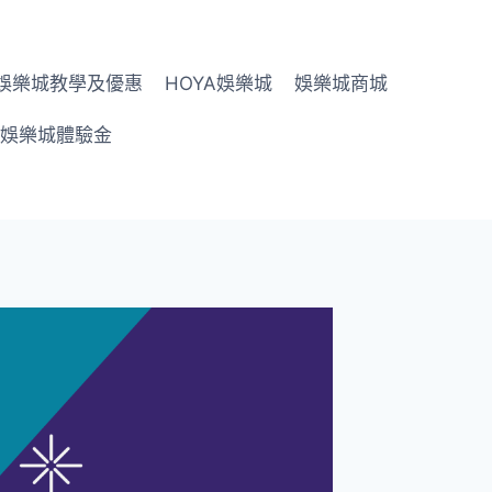
娛樂城教學及優惠
HOYA娛樂城
娛樂城商城
娛樂城體驗金