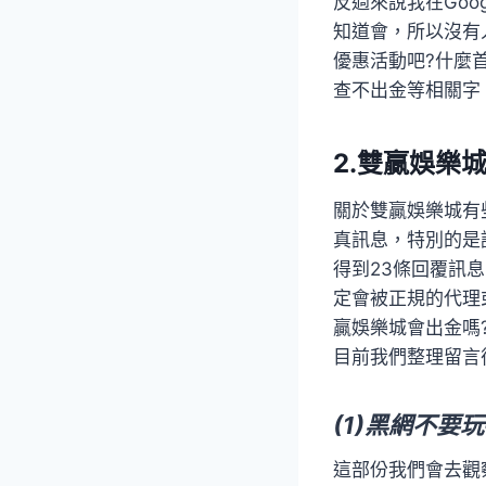
反過來說我在Goo
知道會，所以沒有
優惠活動吧?什麼
查不出金等相關字
2.雙贏娛樂
關於雙贏娛樂城有
真訊息，特別的是
得到23條回覆訊
定會被正規的代理
贏娛樂城會出金嗎
目前我們整理留言
(1)黑網不要
這部份我們會去觀