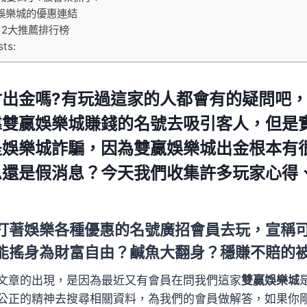
贏娛樂城的優惠連結
12大推薦排行榜
sts:
會出金嗎
?有玩過這家的人都會有的疑問吧
靠
雙贏娛樂城賺錢
的名號去吸引客人，但是
是
娛樂城詐騙
，因為
雙贏娛樂城出金
根本有
息還是假消息？今天我們收集許多玩家心得
打著娛樂各種優惠的名號廣招會員去玩，宣稱
能搖身為財富自由？鹹魚大翻身？穩賺不賠的
文章的出現，是因為最近又有會員在問我們這家
雙贏娛樂城
公正的精神去搜尋相關資料，為我們的會員做解答，如果你