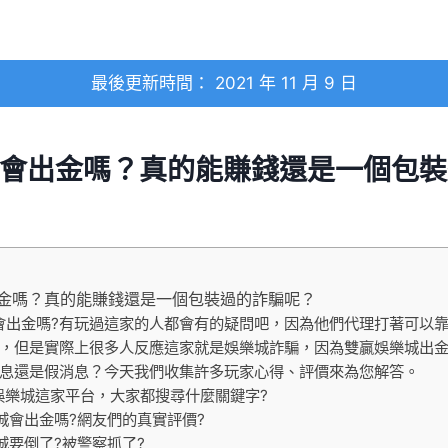
最後更新時間： 2021 年 11 月 9 日
會出金嗎？真的能賺錢還是一個包裝
金嗎？真的能賺錢還是一個包裝過的詐騙呢？
會出金嗎?有玩過這家的人都會有的疑問吧，因為他們代理打著可以
，但是實際上很多人反應這家就是娛樂城詐騙，因為雙贏娛樂城出
息還是假消息？今天我們收集許多玩家心得、評價來為您解答。
贏娛樂城這家平台，大家都搜尋什麼關鍵字?
樂城會出金嗎?網友們的真實評價?
城要倒了?被警察抓了?