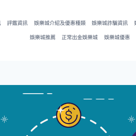
訊
評鑑資訊
娛樂城介紹及優惠種類
娛樂城詐騙資訊
娛樂城推薦
正常出金娛樂城
娛樂城優惠