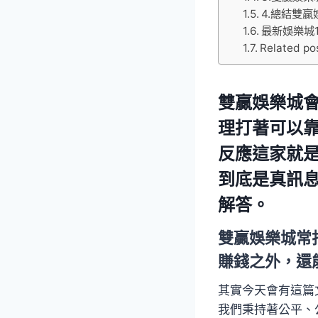
4.總結雙
最新娛樂城
Related po
雙贏娛樂城
理打著可以
反應這家就
到底是真訊
解答。
雙贏娛樂城
常
賺錢
之外，還
其實今天會有這篇
我們秉持著公平、