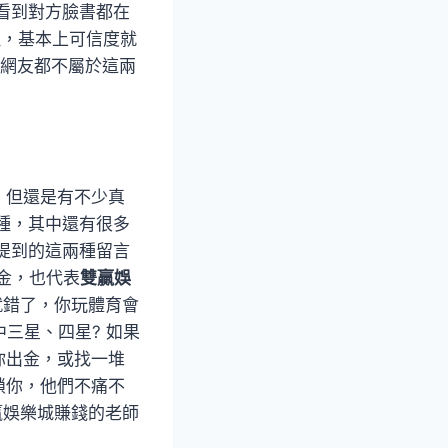
看到對方臉書都在
理，基本上可信度就
的網友都不屬於這兩
，但還是有不少真
種，其中還有很多
提到的這兩種留言
金，也代表
雙贏娛
就錯了，你玩體育會
三星、四星? 如果
你出金，或找一堆
鎖你，他們不痛不
贏娛樂城賺錢的老師