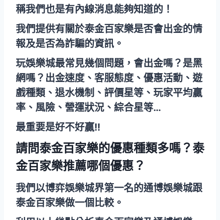
稱我們也是有內線消息能夠知道的！
我們提供有關於泰金百家樂是否會出金的情
報及是否為詐騙的資訊。
玩娛樂城最常見幾個問題，會出金嗎？是黑
網嗎？出金速度、客服態度、優惠活動、遊
戲種類、退水機制、評價星等、玩家平均贏
率、風險、營運狀況、綜合星等…
最重要是好不好贏!!
請問泰金百家樂的優惠種類多嗎？泰
金百家樂推薦哪個優惠？
我們以博弈娛樂城界第一名的通博娛樂城跟
泰金百家樂做一個比較。