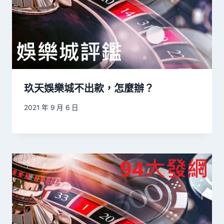
玖天娛樂城不出款，怎麼辦？
By
2021 年 9 月 6 日
台
灣
博
弈
評
鑑
網