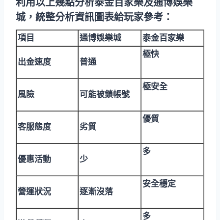
利用以上幾點分析泰金百家樂及通博娛樂
城，統整分析資訊圖表給玩家參考：
項目
通博娛樂城
泰金百家樂
極快
出金速度
普通
極安全
風險
可能被鎖帳號
優質
客服態度
劣質
多
優惠活動
少
安全穩定
營運狀況
逐漸沒落
多