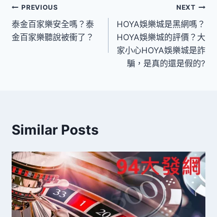
文
PREVIOUS
NEXT
泰金百家樂安全嗎？泰
HOYA娛樂城是黑網嗎？
章
金百家樂聽說被衝了？
HOYA娛樂城的評價？大
導
家小心HOYA娛樂城是詐
騙，是真的還是假的?
覽
Similar Posts