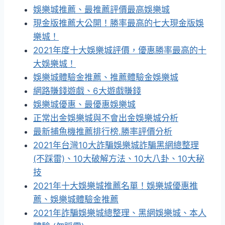
娛樂城推薦、最推薦評價最高娛樂城
現金版推薦大公開！勝率最高的七大現金版娛
樂城！
2021年度十大娛樂城評價，優惠勝率最高的十
大娛樂城！
娛樂城體驗金推薦、推薦體驗金娛樂城
網路賺錢遊戲、6大遊戲賺錢
娛樂城優惠、最優惠娛樂城
正常出金娛樂城與不會出金娛樂城分析
最新捕魚機推薦排行榜.勝率評價分析
2021年台灣10大詐騙娛樂城詐騙黑網總整理
(不踩雷)、10大破解方法、10大八卦、10大秘
技
2021年十大娛樂城推薦名單！娛樂城優惠推
薦、娛樂城體驗金推薦
2021年詐騙娛樂城總整理、黑網娛樂城、本人