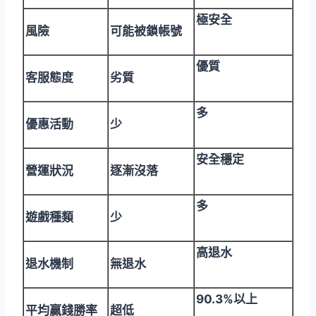
極安全
風險
可能被鎖帳號
優質
客服態度
劣質
多
優惠活動
少
安全穩定
營運狀況
逐漸沒落
多
遊戲種類
少
高退水
退水機制
無退水
90.3%以上
平均贏錢勝率
超低