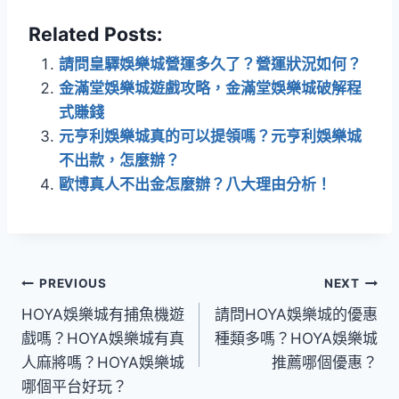
Related Posts:
請問皇驛娛樂城營運多久了？營運狀況如何？
金滿堂娛樂城遊戲攻略，金滿堂娛樂城破解程
式賺錢
元亨利娛樂城真的可以提領嗎？元亨利娛樂城
不出款，怎麼辦？
歐博真人不出金怎麼辦？八大理由分析！
文
PREVIOUS
NEXT
HOYA娛樂城有捕魚機遊
請問HOYA娛樂城的優惠
章
戲嗎？HOYA娛樂城有真
種類多嗎？HOYA娛樂城
導
人麻將嗎？HOYA娛樂城
推薦哪個優惠？
哪個平台好玩？