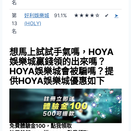
名
第
好利娛樂城
91.1%
★★★★☆
✔
➤
13
(HOLY)
名
想馬上試試手氣嗎，HOYA
娛樂城贏錢領的出來嗎？
HOYA娛樂城會被騙嗎？提
供HOYA娛樂城優惠如下
免費體驗金100，點我領取