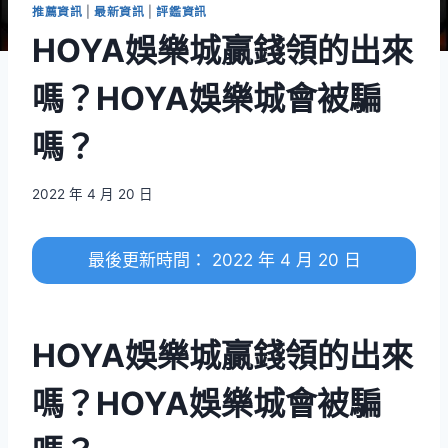
推薦資訊
|
最新資訊
|
評鑑資訊
HOYA娛樂城贏錢領的出來
嗎？HOYA娛樂城會被騙
嗎？
By
2022 年 4 月 20 日
台
灣
博
最後更新時間： 2022 年 4 月 20 日
弈
評
鑑
網
HOYA娛樂城贏錢領的出來
嗎？HOYA娛樂城會被騙