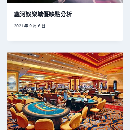
鑫河娛樂城優缺點分析
By
2021 年 9 月 6 日
台
灣
博
弈
評
鑑
網