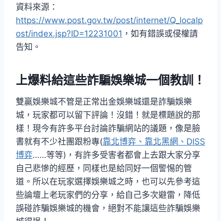
資料來源：
https://www.post.gov.tw/post/internet/Q_localp
ost/index.jsp?ID=12231001
，如有錯誤或侵權請
告知。
上爆料給這些詐騙娛樂城一個教訓！
雙贏娛樂城不管是正常出金娛樂城還是詐騙娛樂
城，玩家都可以留下評論！沒錯！就是標題說的那
樣！現今有許多平台討論詐騙網站的議題，像是臉
書就有不少社團跟粉專(
靠北博弈、靠北黑網、DISS
博弈
……等等)，有許多受害者都會上去跟大家分享
自己悲慘的經歷，同樣也是給同好一個警惕的管
道。所以在玩家選擇娛樂城之時，也可以先參考這
些論壇上老玩家們的分享，給自己多次避雷，降低
誤碰詐騙娛樂城的機會，絕對不能讓這些詐騙娛樂