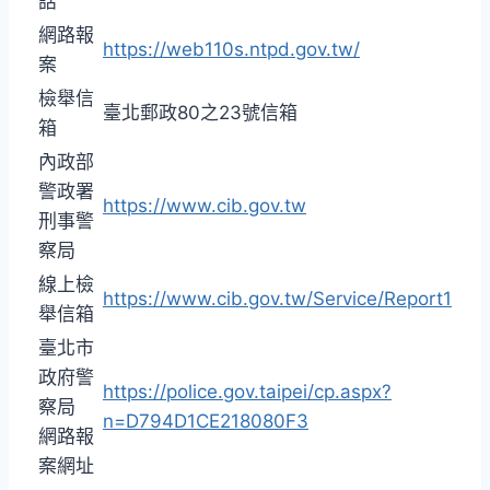
話
網路報
https://web110s.ntpd.gov.tw/
案
檢舉信
臺北郵政80之23號信箱
箱
內政部
警政署
https://www.cib.gov.tw
刑事警
察局
線上檢
https://www.cib.gov.tw/Service/Report1
舉信箱
臺北市
政府警
https://police.gov.taipei/cp.aspx?
察局
n=D794D1CE218080F3
網路報
案網址