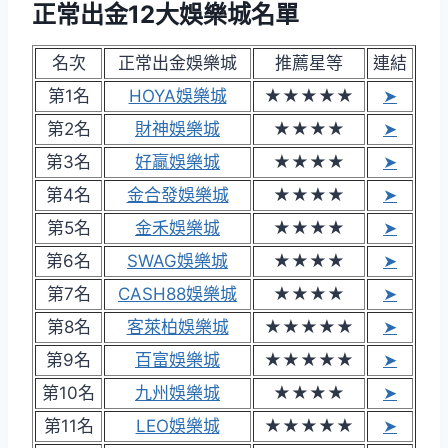
正常出金12大娛樂城名單
名次
正常出金娛樂城
推薦星等
連結
第1名
HOYA娛樂城
★★★★★
➤
第2名
財神娛樂城
★★★★
➤
第3名
好贏娛樂城
★★★★
➤
第4名
金合發娛樂城
★★★★
➤
第5名
金禾娛樂城
★★★★
➤
第6名
SWAG娛樂城
★★★★
➤
第7名
CASH88娛樂城
★★★★
➤
第8名
客萊柏娛樂城
★★★★★
➤
第9名
百富娛樂城
★★★★★
➤
第10名
九州娛樂城
★★★★
➤
第11名
LEO娛樂城
★★★★★
➤