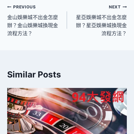
文
PREVIOUS
NEXT
金山娛樂城不出金怎麼
星亞娛樂城不出金怎麼
章
辦？金山娛樂城換現金
辦？星亞娛樂城換現金
導
流程方法？
流程方法？
覽
Similar Posts