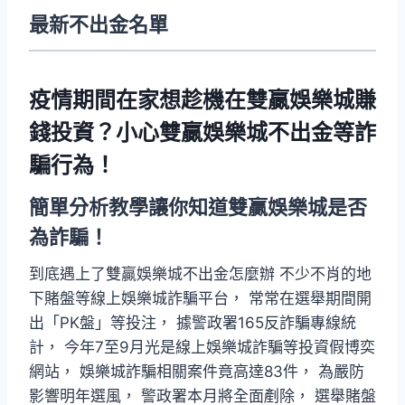
最新不出金名單
疫情期間在家想趁機在雙贏娛樂城賺
錢投資？小心雙贏娛樂城不出金等詐
騙行為！
簡單分析教學讓你知道雙贏娛樂城是否
為詐騙！
到底遇上了雙贏娛樂城不出金怎麼辦 不少不肖的地
下賭盤等線上娛樂城詐騙平台， 常常在選舉期間開
出「PK盤」等投注， 據警政署165反詐騙專線統
計， 今年7至9月光是線上娛樂城詐騙等投資假博奕
網站， 娛樂城詐騙相關案件竟高達83件， 為嚴防
影響明年選風， 警政署本月將全面剷除， 選舉賭盤