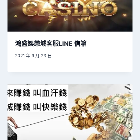
鴻盛娛樂城客服LINE 信箱
By
2021 年 9 月 23 日
台
灣
博
弈
評
鑑
網