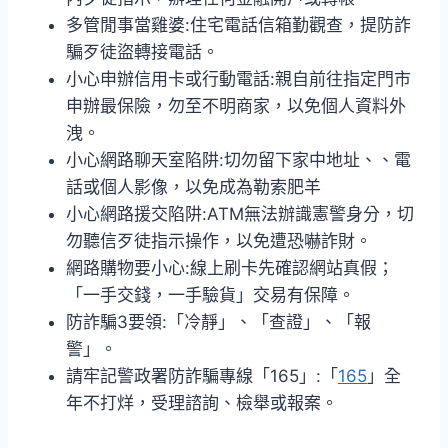
多管閒事當雞婆:住宅電話信箱勤觀查，提防詐
騙歹徒盜轉接電話。
小心申辦信用卡或行動電話:親自前往指定門市
申辦最保險，勿至不明商家，以免個人資料外
洩。
小心網路聊天室陷阱:切勿留下家中地址、、電
話或個人影像，以免成為勒索肥羊
小心網路援交陷阱:ATM無法辦識憲警身分，切
勿聽信歹徒指示操作，以免遭恐嚇詐財。
網路購物要小心:線上刷卡先確認網站真假；
「一手交錢，一手驗貨」交易有保障。
防詐騙3要領:「冷靜」、「查證」、「報
警」。
請牢記警政署防詐騙專線「165」:「
165
」全
年不打烊，受理諮詢、檢舉或報案。