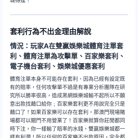
城得逞！
套利行為不出金理由解說
情況：玩家A在雙贏娛樂城體育注單套
利、體育注單為攻擊單、百家樂套利、
電子機台套利、娛樂城優惠套利
體育注單本身不可能存在套利、因為已經有設定既
有的賠率，任何攻擊單不過是有專業分析團隊在研
究所以勝率很高，造成黑網娛樂城輸不起所以不願
意出款找藉口給你﹔百家樂套利更不用說完全只是
藉口了！如果百家樂可以存在套利，那澳門現場賭
場都可以關門不用營業了！百家樂就算你莊閒都同
時下注，你一樣輸了賠率的水錢，雙贏娛樂城都一
樣有利潤！所以任何的百家樂不出款原因，完全都