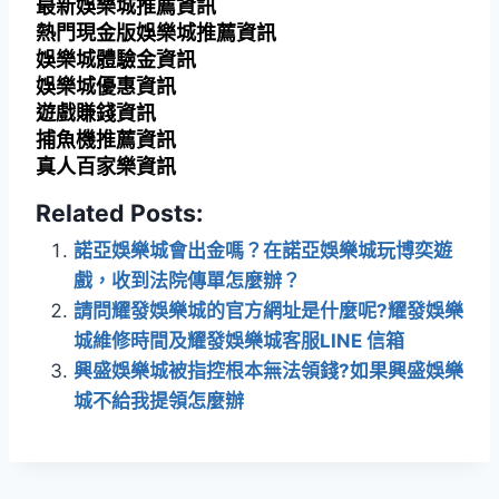
最新娛樂城推薦資訊
熱門現金版娛樂城推薦資訊
娛樂城體驗金資訊
娛樂城優惠資訊
遊戲賺錢資訊
捕魚機推薦資訊
真人百家樂資訊
Related Posts:
諾亞娛樂城會出金嗎？在諾亞娛樂城玩博奕遊
戲，收到法院傳單怎麼辦？
請問耀發娛樂城的官方網址是什麼呢?耀發娛樂
城維修時間及耀發娛樂城客服LINE 信箱
興盛娛樂城被指控根本無法領錢?如果興盛娛樂
城不給我提領怎麼辦