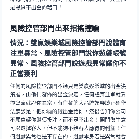
是黑網不出金的藉口！
風險控管部門出來招搖撞騙
情況：雙贏娛樂城風險控管部門說體育
注單異常、風險控管部門說你遊戲帳號
異常、風險控管部門說遊戲異常讓你不
正當獲利
任何的風險控管部門不過只是雙贏娛樂城的出金決
策層，由他們發佈的出金決定，任何體育注單就算
很會贏就說你異常，有信譽的大品牌娛樂城正確作
法應該是，把你贏的錢出金給你，然後告知你公司
不願意讓你繼續投注，而不是不出金！開門做生意
可以選擇客人，但不能夠不給客人應得的利益！任
何遊戲異常也是不存在的，遊戲本身若是異常就會