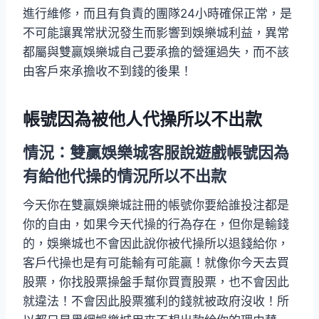
進行維修，而且有負責的團隊24小時確保正常，是
不可能讓異常狀況發生而影響到娛樂城利益，異常
都屬與雙贏娛樂城自己要承擔的營運過失，而不該
由客戶來承擔收不到錢的後果！
帳號因為被他人代操所以不出款
情況：雙贏娛樂城客服說遊戲帳號因為
有給他代操的情況所以不出款
今天你在雙贏娛樂城註冊的帳號你要給誰投注都是
你的自由，如果今天代操的行為存在，但你是輸錢
的，娛樂城也不會因此說你被代操所以退錢給你，
客戶代操也是有可能輸有可能贏！就像你今天去買
股票，你找股票操盤手幫你買賣股票，也不會因此
就違法！不會因此股票獲利的錢就被政府沒收！所