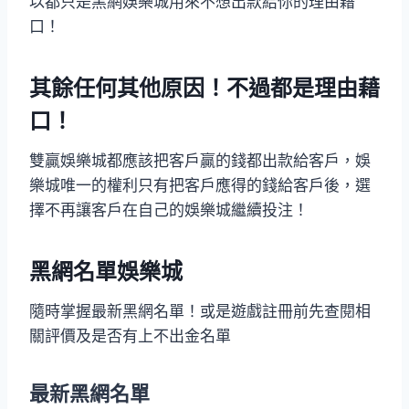
以都只是黑網娛樂城用來不想出款給你的理由藉
口！
其餘任何其他原因！不過都是理由藉
口！
雙贏娛樂城都應該把客戶贏的錢都出款給客戶，娛
樂城唯一的權利只有把客戶應得的錢給客戶後，選
擇不再讓客戶在自己的娛樂城繼續投注！
黑網名單娛樂城
隨時掌握最新黑網名單！或是遊戲註冊前先查閱相
關評價及是否有上不出金名單
最新黑網名單