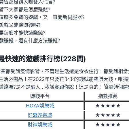
廣告都是請大咖藝人代言?
響下大家都是怎麼賺錢?
這麼多免費的遊戲，又一直開新伺服器?
遊戲又能邊賺錢呢?
要怎麼才能快速賺錢?
戲賺錢，還有什麼方法賺錢?
最快速的遊戲排行榜(228間)
多行業都受到疫情影響，不管是生活還是食衣住行，都受到相
生活必需品！在2022年只要花少少的錢就能夠賺大錢，唯
賺錢嗎?是不是騙人.. 我誠實跟你說！這是真的！簡單領個體
賺錢平台
指數推薦
HOYA娛樂城
★★★★★
好贏娛樂城
★★★★★
財神娛樂城
★★★★★