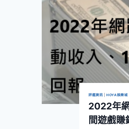
評鑑資訊
|
HOYA娛樂城
2022
間遊戲賺