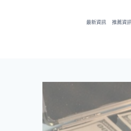
Skip
to
content
最新資訊
推薦資