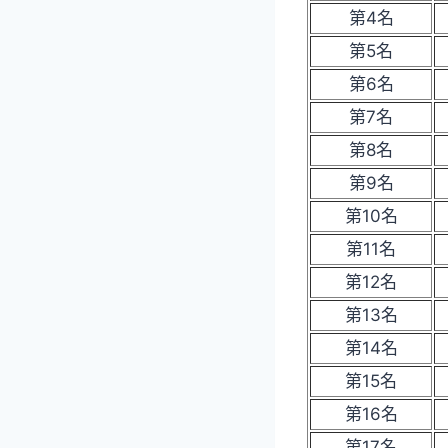
第4名
第5名
第6名
第7名
第8名
第9名
第10名
第11名
第12名
第13名
第14名
第15名
第16名
第17名